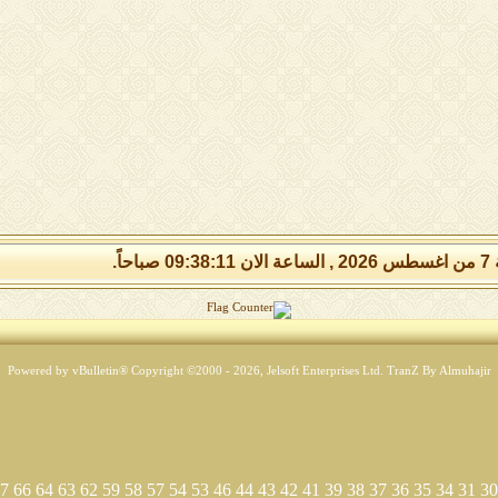
 صباحاً.
Powered by vBulletin® Copyright ©2000 - 2026, Jelsoft Enterprises Ltd.
TranZ By Almuhajir
7
66
64
63
62
59
58
57
54
53
46
44
43
42
41
39
38
37
36
35
34
31
30