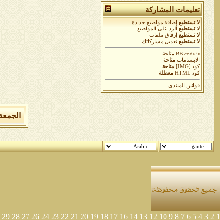
تعليمات المشاركة
لا تستطيع
إضافة مواضيع جديدة
لا تستطيع
الرد على المواضيع
لا تستطيع
إرفاق ملفات
لا تستطيع
تعديل مشاركاتك
is
BB code
متاحة
الابتسامات
متاحة
كود [IMG]
متاحة
كود HTML
معطلة
قوانين المنتدى
الجمعة 7 من اغسطس 2026 , الساعة الان 09:38:11
29
28
27
26
24
23
22
21
20
19
18
17
16
14
13
12
10
9
8
7
6
5
4
3
2
1