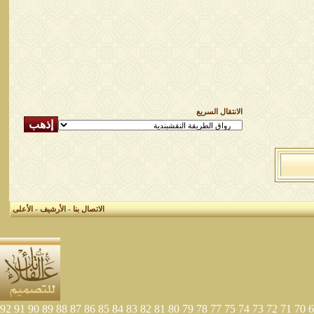
الانتقال السريع
الاتصال بنا
-
الأرشيف
-
الأعلى
92
91
90
89
88
87
86
85
84
83
82
81
80
79
78
77
75
74
73
72
71
70
6