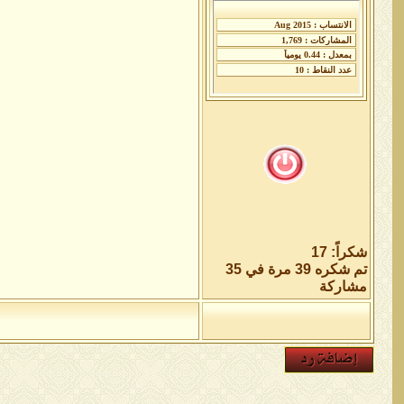
شكراً: 17
تم شكره 39 مرة في 35
مشاركة