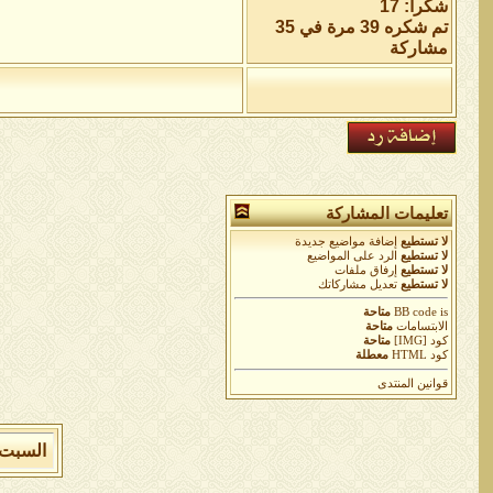
شكراً: 17
تم شكره 39 مرة في 35
مشاركة
تعليمات المشاركة
لا تستطيع
إضافة مواضيع جديدة
لا تستطيع
الرد على المواضيع
لا تستطيع
إرفاق ملفات
لا تستطيع
تعديل مشاركاتك
is
BB code
متاحة
الابتسامات
متاحة
كود [IMG]
متاحة
كود HTML
معطلة
قوانين المنتدى
السبت 8 من اغسطس 2026 , الساعة الان 06:21:47 