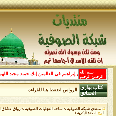
بسم الله
يم وعلى آل إبراهيم في العالمين إنك حميد مجيد اللهم صل ع
الرحمن الرحيم
كتاب بوارق
ئق لطاهر الأنفاس سيدى الرواس اضغط هنا للقراءة
الحقائق
منتدى شبكة الصوفية
>
ساحة التجليات الصوفية
>
رواق عشّاق ال
الصلاة البكرية 1