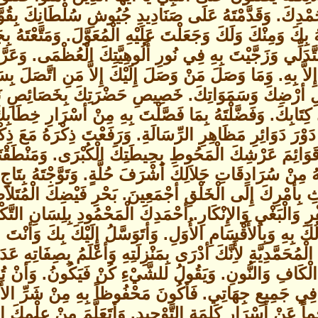
ْدِكَ. وَقَدَّمْتَهُ عَلَى صَنَادِيدِ جُيُوشِ سُلْطَانِكَ بِقُوَّ
تَهُ بِكَ وَمِنْكَ وَلَكَ وَجَعَلْتَ عَلَيْهِ الْمُعَوَّلَ. وَمَتَّعْتَ
لتَّدَلِّي وَزَجَّيْتَ بِهِ فِي نُورِ أُلُوهِيَّتِكَ الْعُظْمَى. وَع
اَّ بِهِ. وَمَا وَصَلَ مَنْ وَصَلَ إِلَيْكَ إِلاَّ مَنِ اتَّصَلَ بِس
هْلِ أرْضِكَ وَسَمَوَاتِكَ. خَصِيصِ حَضْرَتِكَ بِخَصَائِصِ نَ
تَابِكَ. وَفَضَّلْتَهُ بِمَا فَصَّلْتَ بِهِ مِنْ أسْرَارِ خِطَابِكَ.
دَوْرَ دَوَائِرِ مَظَاهِرِ الرِّسَالَةِ. وَرَفَعْتَ ذِكْرَهُ مَعَ ذِكْرِ
قَوَائِمَ عَرْشِكَ الْمَحُوطِ بِحِيطَتِكَ الْكُبْرَى. وَمَنْطَقْتَهُ ب
مِنْ سُرَادِقَاتِ جَلاَلِكَ أشْرَفَ حُلَّةٍ. وَتَوَّجْتَهُ بِتَاجِ الْكَر
ثِ بِأمْرِكَ إِلَى الْخَلْقِ أجْمَعِينَ. بَحْرِ فَيْضِكَ الْمُتَلاَ
رِ وَالْبَغْيِ وَالإِنْكَارِ. أحْمَدِكَ الْمَحْمُودِ بِلِسَانِ التَ
كَ بِهِ وَبِالأَقْسَامِ الأُوَلِ. وَأتَوَسَّلُ إِلَيْكَ بِكَ وَأنْتَ 
 الْمُحَمَّدِيَّةِ لأَِنَّكَ أدْرَى بِمَنْزِلَتِهِ وَأعْلَمُ بِصِفَاتِهِ ع
الْكَافِ وَالنُّونِ. وَيَقُولُ للشَّيْءِ كُنْ فَيَكُونُ. وَأنْ تُمِدَ
ِ فِي جَمِيعِ جِهَاتِي. فَأكُونَ مَحْفُوظاً بِهِ مِنْ شَرِّ الأَعْ
اً عَنْ أسْرَارِ كَلِمَةِ التَّوْحِيدِ. وَأتَعَلَّمَ مِنْ عِلْمِكَ ال