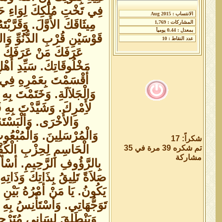
فِي تَخْتِ مُلْكِكَ لِوَاءِ حَم
مِيثَاقَكَ الأَوَّلَ. وَقَرَّبْ
قَوْسَيْنِ قُرْبِ الدُّنُوِّ وَا
عَرَفَكَ مَنْ عَرَفَكَ إِل
مَخْلُوقَاتِكَ. سَيِّدِ أَ
أقْسَمْتَ بِعَمْرِهِ فِي كِ
وَالْجَلاَلَةِ. وَخَتَمْتَ بِهِ 
لأَِمْرِكَ. وَشَيَّدْتَ بِهِ 
وَالأُخْرَى. وَألْبَسْتَهُ 
وَالْمُرْسَلِينَ. وَالْمُبْعُو
شكراً: 17
الْحَاسِمِ لِحِزْبِ الْكُفْ
تم شكره 39 مرة في 35
مشاركة
بِالرَّؤُوفِ الرَّحِيمِ. أسْألُ
صَلاَةً تَلِيقُ بِذَاتِكَ وَذَاتِهِ
يَكُونُ. يَا مَنْ أمْرُهُ بَيْنِ 
تَوَجُّهَاتِي. وَأسْتَأْنِسُ بِه
وَيَنْطَلِقَ لِسَانِي مُتَرْجِم