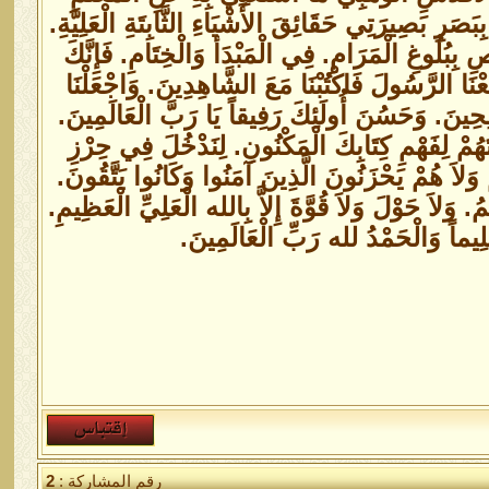
صَرِ بَصِيرَتِي حَقَائِقَ الأَشْيَاءِ الثَّابِتَةِ الْعَلِيَّةِ.
ِبُلُوغِ الْمَرَامِ. فِي الْمَبْدَأ وَالْخِتَامِ. فَإِنَّكَ
بَعْنَا الرَّسُولَ فَاكْتُبْنَا مَعَ الشَّاهِدِينَ. وَاجْعَلْنَا
الِحِينَ. وَحَسُنَ أُولَئِكَ رَفِيقاً يَا رَبَّ الْعَالَمِينَ.
هُمْ لِفَهْمِ كِتَابِكَ الْمَكْنُونِ. لِنَدْخُلَ فِي حِرْزِ
َلاَ هُمْ يَحْزَنُونَ الَّذِينَ آمَنُوا وَكَانُوا يَتَّقُونَ.
يمُ. وَلاَ حَوْلَ وَلاَ قُوَّةَ إِلاَّ بِالله الْعَلِيِّ الْعَظِيمِ.
ِيماً وَالْحَمْدُ لله رَبِّ الْعَالَمِينَ.
رقم المشاركة :
2