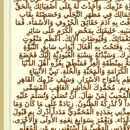
ةِ عَزْمِكَ. وَأَخَذْتَ لَهُ عَلَى أصْفِيَائِكَ بِالْحَقِّ
هُ بِجَمَالِكَ فِي مَظْهَرِ التَّجَلِّي وَخَصَصْتَهُ بِقَابِ
َرَّفْتَ بِهِ آدَمَ حَقَائِقَ الْحُرُوفِ وَالأَسْمَاء. فَمَا
َبَبِهِ. خَلِيفَتِكَ بِمَحْضِ الْكَرَمِ عَلَى سَائِرِ
عْمَائِكَ. وَفُيُوضَاتِ آلاَئِكَ. أعْظَمِ مَنْعُوتٍ
 وَفَتَحْتَ بِهِ أقْفَالَ أبْوَابِ سَابِقِ النُّبُوَّةِ
كَ. وَسَيَّدْتَهُ بِنِسْبَةِ الْعُبُودِيَّةِ إِلَيْكَ فَخَضَعَ
ِمِنْطَقَةِ الْعِزِّ فَمَنْطَقَ بِعُزِّهِ أهْلَ الدُّنْيَا
َامَةِ وَالْمَحَبَّةِ وَالْخُلَّةِ. نَبِيِّ الأَنْبِيَاءِ
طِمِ بِأمْوَاجِ الأَسْرَارِ. وَسَيْفِ عَزْمِكَ الْقَاهِرِ
ّكْرِيمِ. مُحَمَّدِكَ الْحَاشِرِ الْعَاقِبِ الْمُسَمَّى
الْمُجِيبُ لِمَنْ سَألَ. أنْ تُصَلِّيَ وَتُسَلِّمَ عَلَيْهِ
َدَداً لاَ تُدْرِكُهُ الظُّنُونُ. زِيَادَةً عَلَى مَا كَانَ وَمَا
ّنِي بِمَدَدِهِ الْمُحَمَّدِيِّ مَدَداً أُدْرِكُ بِهِ قَبُولَ
دَاء. وَيَعْمُرَ بِسَوَابِغِ نِعَمِهِ الأُولَى وَالأُخْرَى.
أَقْدَسِ الْوَهْبِيِّ مَا أسْتَغْنِي بِهِ عَنِ الْمُعَلِّمِ