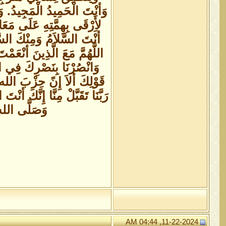
وَأنْتَ الْحَمِيدُ الْمَجِيدُ. وَتَ
لأَِرْقَى بِهِمَّتِهِ عَلَى مَع
أنْتَ السَّلاَمُ وَمِنْكَ السَّلا
اللَّهُمَّ مَعَ الَّذِينَ أنْعَمْ
وَانْصُرْنَا بِنَصْرِكَ فِي الْ
قَوْلِكَ ألاَ إِنً حِزْبَ الله هُ
رَبَّنَا تَقَبَّلْ مِنَّا إِنَّكَ أنْ
وَصَلَّى الله 
11-22-2024, 04:44 AM