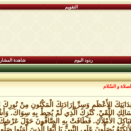
التقويم
م
ردود اليوم
شاهدة المشار
صلاة و السّلام
رِ هِدَايَتِكَ الأَعْظَمِ وَسِرِّ إِرَادَتِكَ الْمَكْنُونِ مِنْ نُور
َسَالِكِ اللُّقَيْ. كَنْزِكَ الَّذِي لَمْ يُحِطْ بِهِ سِوَاكَ. وَأش
َيَاكِلَ الأَمْلاَكِ. فَطَافَتْ بِهِ الصَّافُّونَ حَوْلَ عَرْشِكَ تَع
لاَئِكَتَهُ يُصَلُّونَ عَلَى النَّبِيِّ يَا أيُّهَا الَّذِينَ آمَنُوا صَل