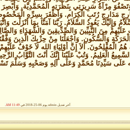
صْفُوَ مِرْآةُ سَرِيرَتِي بِنَظْرَتِهِ الْمُحَمَّدِيَّة. وَأُبْصِرَ بِبَ
َارِجِ مَدَارِجِ رُتَبِ الْكِرَام. وَأظْفَرَ بِسِرِّهِ الْمَخْصُوصِ ب
َمُ وَإِلَيْكَ يَعُودُ السَّلاَمُ. رَبَّنَا آمَنَّا بِمَا أنْزَلْتَ وَاتَّ
تَ عَلَيْهِمْ مِنَ النَّبِيِّينَ وَالصِّدِّيقِينَ وَالشُّهَدَاءِ وَالصَّ
حَرَكَةِ وَالْسُّكُونِ. وَاجْعَلْنَا مِنْ حِزْبِكَ الَّذِينَ وَفَّقْتَ
مُ الْمُفْلِحُونَ. ألاَ إِنَّ أوْلِيَاءِ الله لاَ خَوْفٌ عَلَيْهِمْ و
تَ السَّمِيعُ الْعَلِيمُ. وَتُبْ عَلَيْنَا إِنَّكَ أنْتَ التَّوَّابُ الرَّحِ
عَلَى سَيِّدِنَا مُحَمَّدٍ وَعَلَى آلِهِ وَصَحْبِهِ وَسَلَّمَ تَسْل
آخر تعديل admin يوم 06-25-2018 في
11:49 AM
.