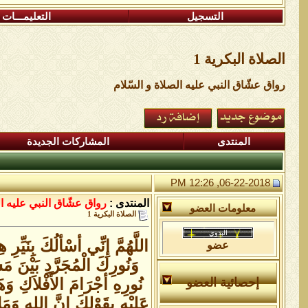
التسجيل
التعليمـــات
الصلاة البكرية 1
رواق عشّاق النبي عليه الصلاة و السّلام
المنتدى
المشاركات الجديدة
06-22-2018, 12:26 PM
المنتدى :
رواق عشّاق النبي عليه ال
معلومات العضو
الصلاة البكرية 1
اللَّهُمَّ إِنِّي أسْألُكَ بِنَيِّ
عضو
وَنُورِكَ الْمُجَرَّدِ بَيْنَ م
نُورِهِ أجْرَامَ الأَفْلاَكِ وَه
إحصائية العضو
عَلِيْهِ بِقَوْلِكَ إِنَّ الله وَمَ