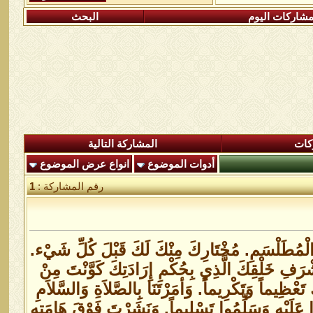
شاركات اليوم
البحث
كات
المشاركة التالية
أدوات الموضوع
انواع عرض الموضوع
رقم المشاركة :
1
ِكَ الْمُطَلْسَمِ. مُخْتَارِكَ مِنْكَ لَكَ قَبْلَ كُلِّ شَيْء.
ْرَفِ خَلْقِكَ الَّذِي بِحُكْمِ إِرَادَتِكَ كَوَّنْتَ مِنْ
ْظِيماً وَتَكْرِيماً. وَأمَرْتَنَا بِالصَّلاَةِ وَالسَّلاَمِ
ُّوا عَلَيْهِ وَسَلِّمُوا تَسْلِيماً. وَنَشَرْتَ فَوْقَ هَامَتِهِ