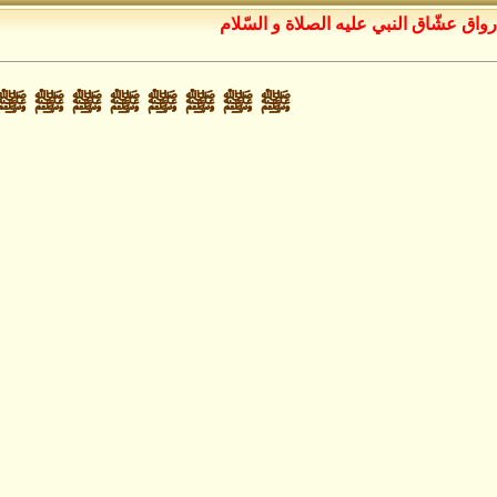
رواق عشّاق النبي عليه الصلاة و السّلام
ﷺ ﷺ ﷺ ﷺ ﷺ ﷺ ﷺ ﷺ