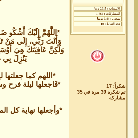
*اللَّهُمَّ إِلَيْكَ أَشْكُو 
وَأَنْتَ رَبِّي، إِلَى مَنْ تَكِ
وَلَكِنَّ عَافِيَتَكَ هِيَ أَوْس
يَنْزِلَ بِي 
*اللهم كما جعلتها
*فَاجعلها ليلة فرح 
شكراً: 17
تم شكره 39 مرة في 35
مشاركة
*وأجعلها نهاية كل ا