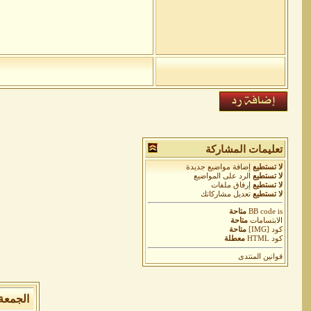
تعليمات المشاركة
لا تستطيع
إضافة مواضيع جديدة
لا تستطيع
الرد على المواضيع
لا تستطيع
إرفاق ملفات
لا تستطيع
تعديل مشاركاتك
is
BB code
متاحة
الابتسامات
متاحة
كود [IMG]
متاحة
كود HTML
معطلة
قوانين المنتدى
الجمعة 7 من اغسطس 2026 , الساعة الان 03:11:38