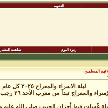
التقويم
م
ردود اليوم
شاهدة المشار
 تهم المسلمين
ليلة الاسراء والمعراج ٢٠٢٥ كل عام وانتم بخير
اء والمعراج تبدأ من مغرب الأحد ٢٦ رجب إلي فجر الاثنين ٢٧ رجب*
يلة غُسلت فيها أحزان الحبيب صلى الله عليه 