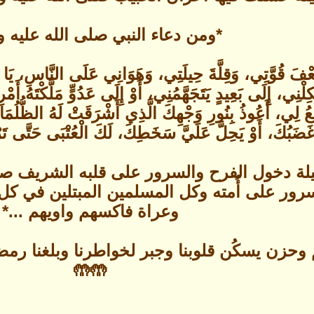
*ومن دعاء النبي صلى الله عليه 
ضَعْفَ قُوَّتِي، وَقِلَّةَ حِيلَتِي، وَهَوَانِي عَلَى النَّاسِ، يَا
لْنِي، إِلَى بَعِيدٍ يَتَجَهَّمُنِي، أَوْ إِلَى عَدُوٍّ مَلَّكْتَهُ أَ
َعُ لِي، أَعُوذُ بِنُورِ وَجْهِكَ الَّذِي أَشْرَقَتْ لَهُ الظُّلُمَات
غَضَبُكَ، أَوْ يَحِلَّ عَلَيَّ سَخَطِكَ، لَكَ الْعُتْبَى حَتَّى تَ
 ليلة دخول الفرح والسرور على قلبه الشريف ص
وسرور على أُمته وكل المسلمين المبتلين في كل
وعراة فاكسهم واويهم ...*
لم وحزن يسكُن قلوبنا وجبر لخواطرنا وبلغنا ر
🤲🤲