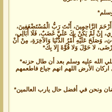
وسلم*
 أَرْحَمَ الرَّاحِمِينَ، أَنْتَ رَبُّ الْمُسْتَضْعَفِينَ،
مْرِي، إِنْ لَمْ يَكُنْ بِكَ عَلَيَّ غَضَبٌ، فَلَا أُبَالِي،
ِ، وَصَلَحَ عَلَيْهِ أَمْرُ الدُّنْيَا وَالآخِرَةِ، مِنْ أَنْ
رْضَى، لا حَوْلَ وَلا قُوَّةَ إِلا بِكَ*
لي الله عليه وسلم بعد أن طال حزنه*
 اركان الأرض اللهم انهم جياع فاطعمهم
مضان ونحن في أفضل حال يارب العالمين*