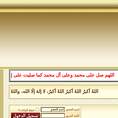
م صل على محمد وعلى آل محمد كما صليت على إبراهيم وعلى آل
اللهُ أكبرُ اللهُ أكبرُ اللهُ أكبرُ، لا إلهَ إلَّا الله، واللهُ
اسم العضو
حفظ البيانات؟
كلمة المرور