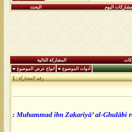
شاركات اليوم
البحث
كات
المشاركة التالية
أدوات الموضوع
انواع عرض الموضوع
رقم المشاركة :
1
Muhammad ibn Zakariyā’ al-Ghulābi rap