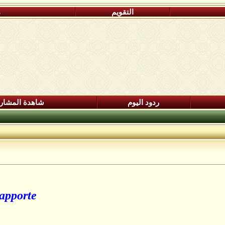
التقويم
م
ردود اليوم
شاهدة المشار
porte :