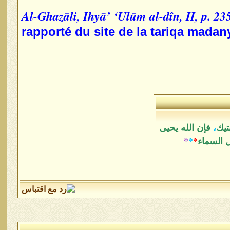
Al-Ghazāli, Ihyā’ ‘Ulūm al-dîn, II, p. 23
rapporté du site de la tariqa madan
تيك
،
فإن الله يحيى
ل السماء
*
*
*