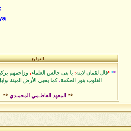
5
ya
التوقيع
*
*
*
قال لقمان لابنه
:
يا بنى جالس العلماء
،
وزاحمهم بركب
القلوب بنور الحكمة
،
كما يحيى الأرض الميتة بواب
**
المعهد الفاطـمي المحمـدي
**