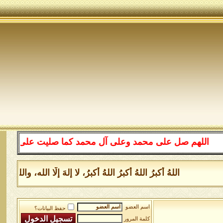
اللهم صل على محمد وعلى آل محمد كما صليت على إبراهيم وعل
اللهُ أكبرُ اللهُ أكبرُ اللهُ أكبرُ، لا إلهَ إلَّا الله، و
اسم العضو
حفظ البيانات؟
كلمة المرور