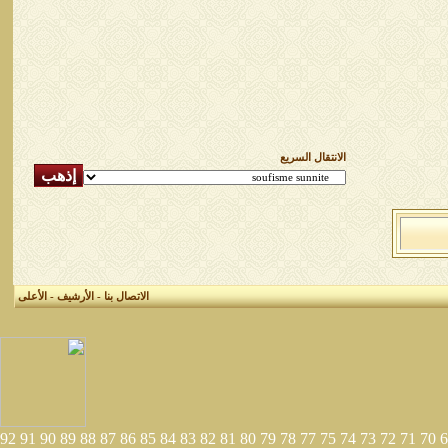
الانتقال السريع
الاتصال بنا
-
الأرشيف
-
الأعلى
92
91
90
89
88
87
86
85
84
83
82
81
80
79
78
77
75
74
73
72
71
70
6