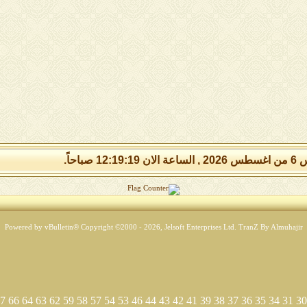
12:19: صباحاً.
Powered by vBulletin® Copyright ©2000 - 2026, Jelsoft Enterprises Ltd.
TranZ By Almuhajir
7
66
64
63
62
59
58
57
54
53
46
44
43
42
41
39
38
37
36
35
34
31
30