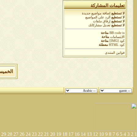
تعليمات المشاركة
لا تستطيع
إضافة مواضيع جديدة
لا تستطيع
الرد على المواضيع
لا تستطيع
إرفاق ملفات
لا تستطيع
تعديل مشاركاتك
is
BB code
متاحة
الابتسامات
متاحة
كود [IMG]
متاحة
كود HTML
معطلة
قوانين المنتدى
الخميس 6 من اغسطس 2026 , الساعة الان 19
29
28
27
26
24
23
22
21
20
19
18
17
16
14
13
12
10
9
8
7
6
5
4
3
2
1