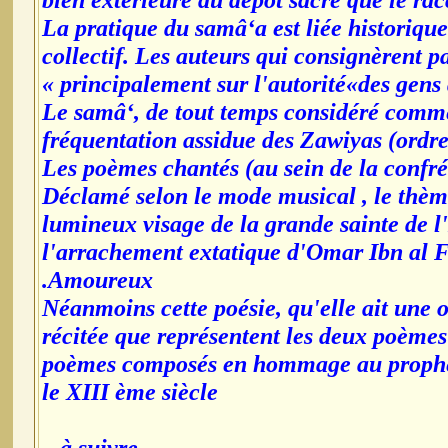
bien extérieure au dépôt sacré que le rac
La pratique du samâ‘a est liée historiqu
collectif. Les auteurs qui consignèrent pa
principalement sur l'autorité«des gens d
Le samâ‘, de tout temps considéré comme
fréquentation assidue des Zawiyas (ordres
Les poèmes chantés (au sein de la confré
Déclamé selon le mode musical , le thèm
lumineux visage de la grande sainte de 
l'arrachement extatique d'Omar Ibn al F
Amoureux.
Néanmoins cette poésie, qu'elle ait une o
récitée que représentent les deux poèmes
poèmes composés en hommage au prophèt
le XIII ème siècle