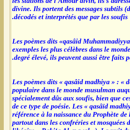
les stations de l'Amour divin, ils s'adress
divine. Ils portent des messages subtils 
décodés et interprétés que par les soufis.
*Les poèmes dits «qasâid Muhammadiyya »
exemples les plus célèbres dans le monde
degré élevé, ils peuvent aussi être faits
*Les poèmes dits « qasâid madhiya » : « d
populaire dans le monde musulman auquel 
spécialement dûs aux soufis, bien que ces
de ce type de poésie. Les « qasâïd madhiy
référence à la naissance du Prophète de 
partout dans les confréries et mosquées 