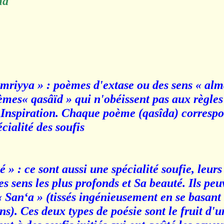
mâ
hamriyya » : poèmes d'extase ou des sens « al
èmes« qasâïd » qui n'obéissent pas aux règles
 l'Inspiration. Chaque poème (qasîda) correspo
cialité des soufis.
» : ce sont aussi une spécialité soufie, leurs 
 sens les plus profonds et Sa beauté. Ils peuv
 « San‘a » (tissés ingénieusement en se basant s
ns). Ces deux types de poésie sont le fruit d'u