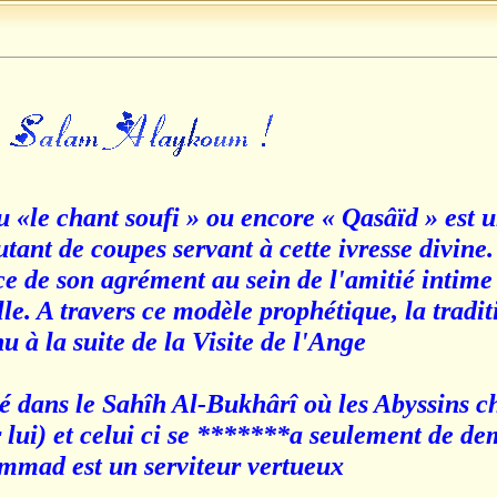
ou «le chant soufi » ou encore « Qasâïd » est 
 autant de coupes servant à cette ivresse divine
 de son agrément au sein de l'amitié intime
elle. A travers ce modèle prophétique, la tradi
à la suite de la Visite de l'Ange.
té dans le Sahîh Al-Bukhârî où les Abyssins c
 lui) et celui ci se *******a seulement de de
ammad est un serviteur vertueux'.