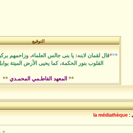
التوقيع
*
*
*
قال لقمان لابنه
:
يا بنى جالس العلماء
،
وزاحمهم بركب
القلوب بنور الحكمة
،
كما يحيى الأرض الميتة بواب
**
المعهد الفاطـمي المحمـدي
**
 :
la médiathèque