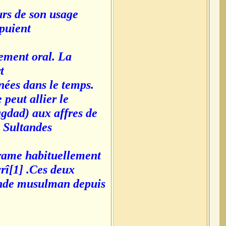
urs de son usage
ppuient
ement oral. La
t
nées dans le temps.
peut allier le
gdad) aux affres de
e Sultandes
 trame habituellement
rî[1] .Ces deux
onde musulman depuis