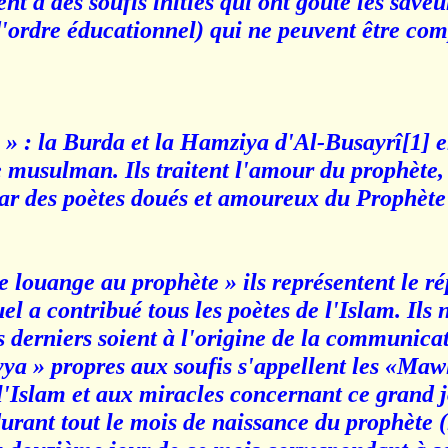
ent à des soufis initiés qui ont goûté les save
(d'ordre éducationnel) qui ne peuvent être com
 : la Burda et la Hamziya d'Al-Busayrî[1] e
 musulman. Ils traitent l'amour du prophète, 
 par des poètes doués et amoureux du Prophète.
e louange au prophète » ils représentent le rép
a contribué tous les poètes de l'Islam. Ils n
 derniers soient à l'origine de la communicat
ya » propres aux soufis s'appellent les «Mawl
l'Islam et aux miracles concernant ce grand jo
durant tout le mois de naissance du prophète (