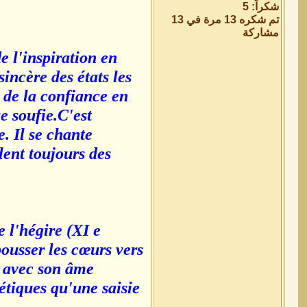
شكراً: 5
تم شكره 13 مرة في 13
مشاركة
e l'inspiration en
sincère des états les
 de la confiance en
e soufie.C'est
. Il se chante
lent toujours des
 l'hégire (XI e
pousser les cœurs vers
e avec son âme
oétiques qu'une saisie