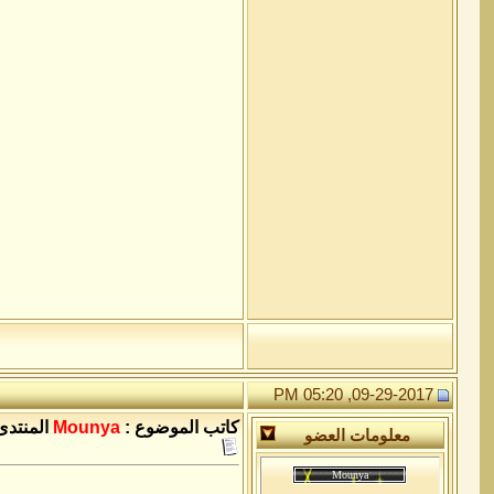
09-29-2017, 05:20 PM
كاتب الموضوع :
Mounya
المنتدى
معلومات العضو