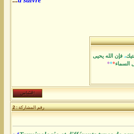
...
à suivre
تيك
،
فإن الله يحيى
ل السماء
*
*
*
رقم المشاركة :
2