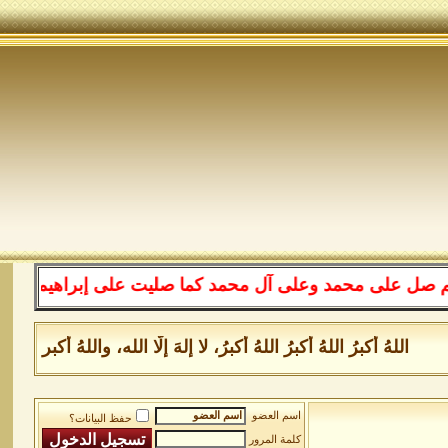
 محمد وعلى آل محمد كما صليت على إبراهيم وعلى آل إبراهيم
هُ أكبرُ اللهُ أكبرُ اللهُ أكبرُ، لا إلهَ إلَّا الله، واللهُ أكبر ا
اسم العضو
حفظ البيانات؟
كلمة المرور