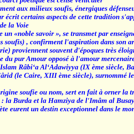
courci poétique est censé véhiculer
ement aux milieux soufis, énergiques défense
r écrit certains aspects de cette tradition s'a
e la Voie »
 un «noble savoir », se transmet par enseign
 soufis) , confirment l'aspiration dans son ar
rie) proviennent souvent d'époques très éloig
e du pur Amour opposé à l'amour mercenaire 
l'Islam Râbi‘a Al‘Adawiyya (IX ème siècle, Ba
ârid (le Caire, XIII ème siècle), surnommé l
rigine soufie ou nom, sert en fait à orner la
 : la Burda et la Hamziya de l'Imâm al Busay
e eurent un destin exceptionnel dans le m