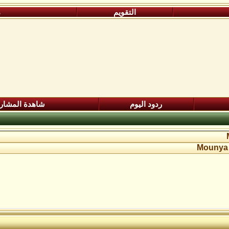
التقويم
م
ردود اليوم
شاهدة المشار
Mounya