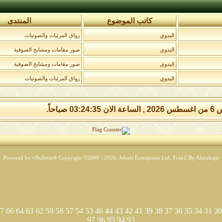
كاتب الموضوع
المنتدى
البدوي
رواق المرئيات والصوتيات
البدوي
صور مقامات ومشايخ الصوفية
البدوي
صور مقامات ومشايخ الصوفية
البدوي
رواق المرئيات والصوتيات
03:24: صباحاً.
Powered by vBulletin® Copyright ©2000 - 2026, Jelsoft Enterprises Ltd.
TranZ By Almuhajir
7
66
64
63
62
59
58
57
54
53
46
44
43
42
41
39
38
37
36
35
34
31
30
97
96
95
94
93