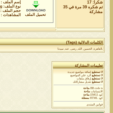
إسم الملف :
شكراً: 17
نوع الملف: jpeg
تم شكره 39 مرة في 35
حجم الملف : 16.0 كيلوباي
مشاركة
تحميل الملف
المشاهدات : 2
الكلمات الدلالية (Tags)
بالقاهرة
,
الحسين
,
الله
,
رضى
,
عنه
,
سيدنا
تعليمات المشاركة
لا تستطيع
إضافة مواضيع جديدة
لا تستطيع
الرد على المواضيع
لا تستطيع
إرفاق ملفات
لا تستطيع
تعديل مشاركاتك
is
BB code
متاحة
الابتسامات
متاحة
كود [IMG]
متاحة
كود HTML
معطلة
قوانين المنتدى