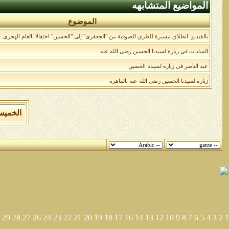
المواضيع المتشابهه
الموضوع
بالفيديو..انطلاق مسيرة للطرق الصوفية من "الجعفرى" إلى "الحسين" احتفالا بالعام الهجرى
السادات فى زيارة لسيدنا الحسين رضى الله عنه
عبد الناصر فى زيارة لسيدنا الحسين
زيارة لسيدنا الحسين رضى الله عنه بالقاهرة
الخميس 6 من اغسطس 2026 , الساعة الان 35
29
28
27
26
24
23
22
21
20
19
18
17
16
14
13
12
10
9
8
7
6
5
4
3
2
1