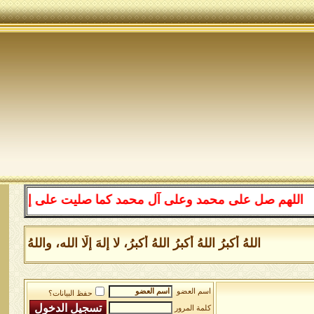
هم صل على محمد وعلى آل محمد كما صليت على إبراهيم وعلى آ
اللهُ أكبرُ اللهُ أكبرُ اللهُ أكبرُ، لا إلهَ إلَّا الله، والل
اسم العضو
حفظ البيانات؟
كلمة المرور