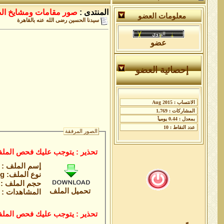
المنتدى :
صور مقامات ومشايخ ال
معلومات العضو
سيدنا الحسين رضى الله عنه بالقاهرة
عضو
إحصائية العضو
الصور المرفقة
تحذير : يتوجب عليك فحص الملف
إسم الملف :
نوع الملف: jpg
حجم الملف : 103.3 كيلوباي
تحميل الملف
المشاهدات : 2
تحذير : يتوجب عليك فحص الملف