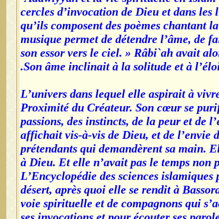
cercles d’invocation de Dieu et dans les 
qu’ils composent des poèmes chantant la G
musique permet de détendre l’âme, de fair
son essor vers le ciel. » Râbi`ah avait al
Son âme inclinait à la solitude et à l’
L’univers dans lequel elle aspirait à vivr
Proximité du Créateur. Son cœur se purif
passions, des instincts, de la peur et de l
affichait vis-à-vis de Dieu, et de l’envie
prétendants qui demandèrent sa main. Ell
à Dieu. Et elle n’avait pas le temps non
L’Encyclopédie des sciences islamiques pr
désert, après quoi elle se rendit à Basso
voie spirituelle et de compagnons qui s’a
ses invocations et pour écouter ses parole