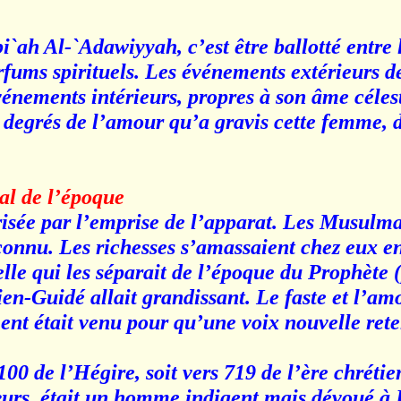
ah Al-`Adawiyyah, c’est être ballotté entre l
arfums spirituels. Les événements extérieurs de
énements intérieurs, propres à son âme céles
 degrés de l’amour qu’a gravis cette femme, 
ial de l’époque
risée par l’emprise de l’apparat. Les Musulma
connu. Les richesses s’amassaient chez eux 
lle qui les séparait de l’époque du Prophète (
ien-Guidé allait grandissant. Le faste et l’am
ment était venu pour qu’une voix nouvelle rete
0 de l’Hégire, soit vers 719 de l’ère chrétie
sœurs, était un homme indigent mais dévoué à