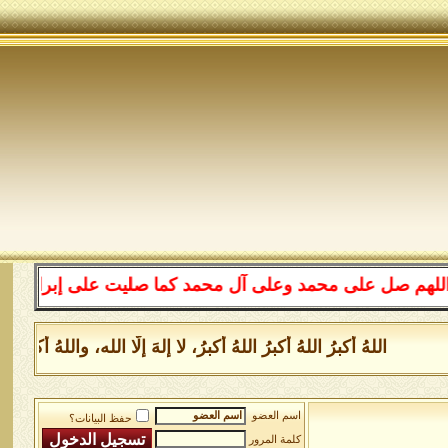
على محمد وعلى آل محمد كما صليت على إبراهيم وعلى آل إبرا
اللهُ أكبرُ اللهُ أكبرُ اللهُ أكبرُ، لا إلهَ إلَّا الله، واللهُ أكب
اسم العضو
حفظ البيانات؟
كلمة المرور