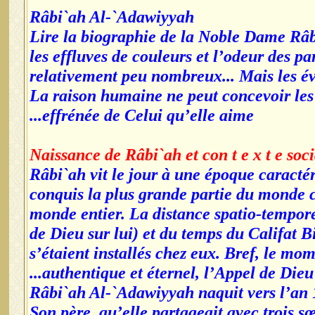
Râbi`ah Al-`Adawiyyah
Lire la biographie de la Noble Dame Râbi`
les effluves de couleurs et l’odeur des p
relativement peu nombreux... Mais les év
La raison humaine ne peut concevoir les
effrénée de Celui qu’elle aime...
Naissance de Râbi`ah et con t e x t e soc
Râbi`ah vit le jour à une époque caracté
conquis la plus grande partie du monde 
monde entier. La distance spatio-tempore
de Dieu sur lui) et du temps du Califat B
s’étaient installés chez eux. Bref, le mo
authentique et éternel, l’Appel de Dieu...
Râbi`ah Al-`Adawiyyah naquit vers l’an 10
Son père, qu’elle partageait avec trois 