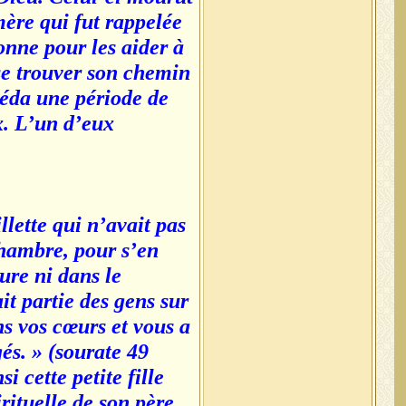
mère qui fut rappelée
onne pour les aider à
e trouver son chemin...
céda une période de
x. L’un d’eux
llette qui n’avait pas
 chambre, pour s’en
ure ni dans le
it partie des gens sur
ns vos cœurs et vous a
gés. » (sourate 49
i cette petite fille
irituelle de son père