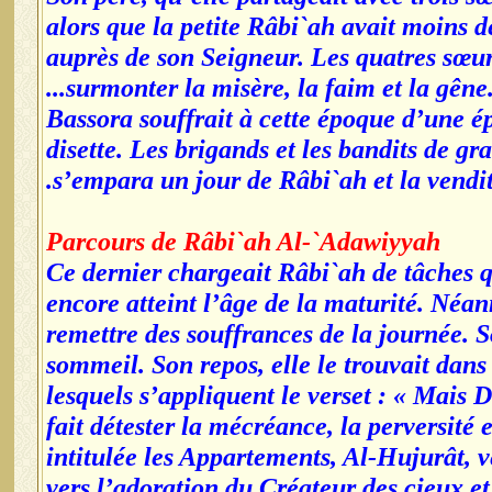
alors que la petite Râbi`ah avait moins d
auprès de son Seigneur. Les quatres sœur
surmonter la misère, la faim et la gêne.
Bassora souffrait à cette époque d’une ép
disette. Les brigands et les bandits de g
s’empara un jour de Râbi`ah et la vendi
Parcours de Râbi`ah Al-`Adawiyyah
Ce dernier chargeait Râbi`ah de tâches que
encore atteint l’âge de la maturité. Néanm
remettre des souffrances de la journée. So
sommeil. Son repos, elle le trouvait dans 
lesquels s’appliquent le verset : « Mais D
fait détester la mécréance, la perversité 
intitulée les Appartements, Al-Hujurât, ver
vers l’adoration du Créateur des cieux et 