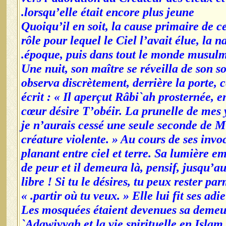
lorsqu’elle était encore plus jeune.
Quoiqu’il en soit, la cause primaire de c
rôle pour lequel le Ciel l’avait élue, la 
époque, puis dans tout le monde musulma
Une nuit, son maître se réveilla de son so
observa discrètement, derrière la porte, 
écrit : « Il aperçut Râbi`ah prosternée, e
cœur désire T’obéir. La prunelle de mes 
je n’aurais cessé une seule seconde de M
créature violente. » Au cours de ses invo
planant entre ciel et terre. Sa lumière emp
de peur et il demeura là, pensif, jusqu’au
libre ! Si tu le désires, tu peux rester pa
partir où tu veux. » Elle lui fit ses adieux
Les mosquées étaient devenues sa demeur
`Adawiyyah et la vie spirituelle en Islam 