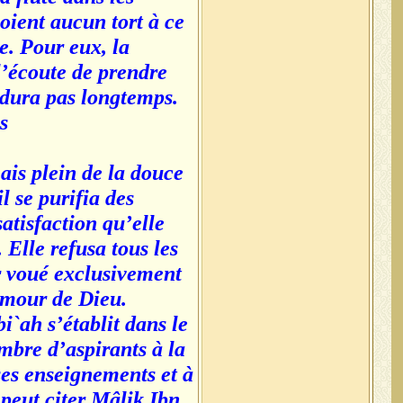
oient aucun tort à ce
e. Pour eux, la
l’écoute de prendre
e dura pas longtemps.
.
mais plein de la douce
 se purifia des
satisfaction qu’elle
 Elle refusa tous les
r voué exclusivement
Amour de Dieu.
i`ah s’établit dans le
mbre d’aspirants à la
ses enseignements et à
n peut citer Mâlik Ibn