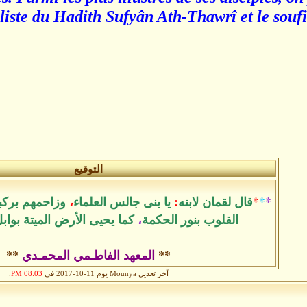
aliste du Hadith Sufyân Ath-Thawrî et le souf
التوقيع
*
*
*
قال لقمان لابنه
:
يا بنى جالس العلماء
،
وزاحمهم بركب
القلوب بنور الحكمة
،
كما يحيى الأرض الميتة بواب
**
المعهد الفاطـمي المحمـدي
**
آخر تعديل Mounya يوم 11-10-2017 في
08:03 PM
.