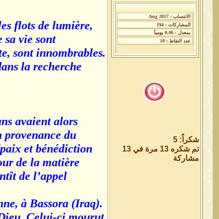
es flots de lumière,
 sa vie sont
te, sont innombrables.
dans la recherche
ns avaient alors
en provenance du
شكراً: 5
paix et bénédiction
تم شكره 13 مرة في 13
مشاركة
our de la matière
ntît de l’appel
nne, à Bassora (Iraq).
 Dieu. Celui-ci mourut