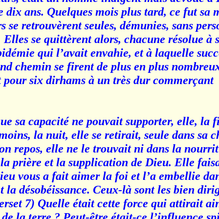
e dix ans. Quelques mois plus tard, ce fut sa 
s se retrouvèrent seules, démunies, sans pers
 Elles se quittèrent alors, chacune résolue à s
idémie qui l’avait envahie, et à laquelle suc
rand chemin se firent de plus en plus nombreu
t pour six dirhams à un très dur commerçant.
 sa capacité ne pouvait supporter, elle, la fi
oins, la nuit, elle se retirait, seule dans sa
n repos, elle ne le trouvait ni dans la nourrit
la prière et la supplication de Dieu. Elle faisa
ieu vous a fait aimer la foi et l’a embellie da
et la désobéissance. Ceux-là sont les bien diri
set 7) Quelle était cette force qui attirait ains
de la terre ? Peut-être était-ce l’influence sp