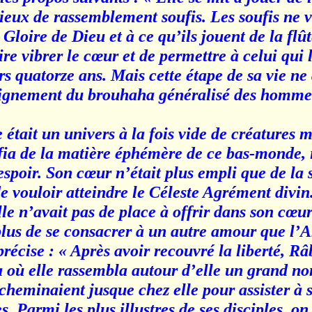
lieux de rassemblement soufis. Les soufis ne v
loire de Dieu et à ce qu’ils jouent de la flût
e vibrer le cœur et de permettre à celui qui 
ors quatorze ans. Mais cette étape de sa vie n
éloignement du brouhaha généralisé des hommes
e était un univers à la fois vide de créatures 
ia de la matière éphémère de ce bas-monde, il
’espoir. Son cœur n’était plus empli que de la 
 de vouloir atteindre le Céleste Agrément divin.
e n’avait pas de place à offrir dans son cœu
 plus de se consacrer à un autre amour que l’
écise : « Après avoir recouvré la liberté, Râb
ra où elle rassembla autour d’elle un grand no
cheminaient jusque chez elle pour assister à 
s. Parmi les plus illustres de ses disciples, o