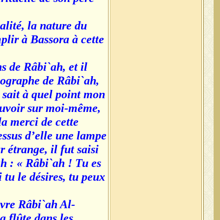
lité, la nature du
mplir à Bassora à cette
s de Râbi`ah, et il
biographe de Râbi`ah,
l sait à quel point mon
pouvoir sur moi-même,
a merci de cette
dessus d’elle une lampe
 étrange, il fut saisi
ah : « Râbi`ah ! Tu es
 tu le désires, tu peux
vre Râbi`ah Al-
a flûte dans les