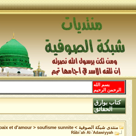
بسم الله
الرحمن الرحيم
كتاب بوارق
الحقائق
منتدى شبكة الصوفية
>
soufisme sunnite
>
 paix et d'amour
Râbi`ah Al-`Adawiyyah