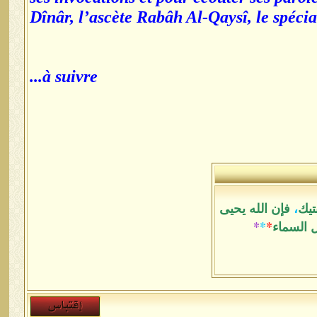
Dînâr, l’ascète Rabâh Al-Qaysî, le spéci
à suivre...
تيك
،
فإن الله يحيى
ل السماء
*
*
*