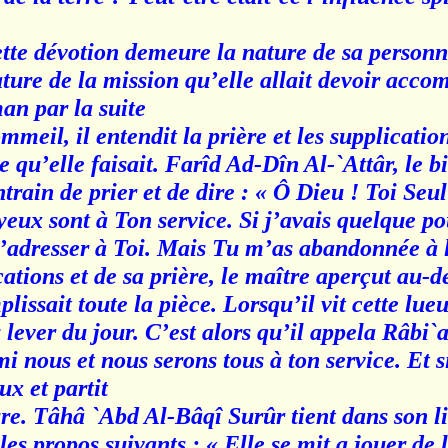
ette dévotion demeure la nature de sa personna
nature de la mission qu’elle allait devoir acco
n par la suite.
mmeil, il entendit la prière et les supplication
ce qu’elle faisait. Farîd Ad-Dîn Al-`Attâr, le 
ntrain de prier et de dire : « Ô Dieu ! Toi Seu
yeux sont à Ton service. Si j’avais quelque 
’adresser à Toi. Mais Tu m’as abandonnée à l
cations et de sa prière, le maître aperçut au-
lissait toute la pièce. Lorsqu’il vit cette lueur
 lever du jour. C’est alors qu’il appela Râbi`
rmi nous et nous serons tous à ton service. Et si
 et partit. »
e. Tâhâ `Abd Al-Bâqî Surûr tient dans son li
les propos suivants : « Elle se mit a jouer de l