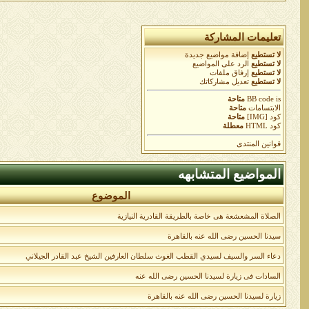
تعليمات المشاركة
لا تستطيع
إضافة مواضيع جديدة
لا تستطيع
الرد على المواضيع
لا تستطيع
إرفاق ملفات
لا تستطيع
تعديل مشاركاتك
is
BB code
متاحة
الابتسامات
متاحة
كود [IMG]
متاحة
كود HTML
معطلة
قوانين المنتدى
المواضيع المتشابهه
الموضوع
الصلاة المشعشعة هى خاصة بالطريقة القادرية النيازية
سيدنا الحسين رضى الله عنه بالقاهرة
دعاء السر والسيف لسيدي القطب الغوث سلطان العارفين الشيخ عبد القادر الجيلاني
السادات فى زيارة لسيدنا الحسين رضى الله عنه
زيارة لسيدنا الحسين رضى الله عنه بالقاهرة