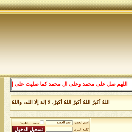
هم صل على محمد وعلى آل محمد كما صليت على إبراهيم وعلى 
اللهُ أكبرُ اللهُ أكبرُ اللهُ أكبرُ، لا إلهَ إلَّا الله، والل
اسم العضو
حفظ البيانات؟
كلمة المرور