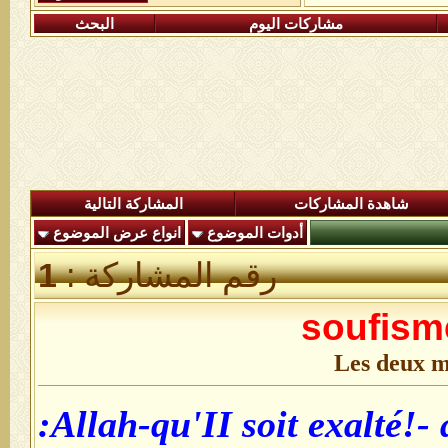
مشاركات اليوم
البحث
شاهدة المشاركات
المشاركة التالية
أدوات الموضوع
انواع عرض الموضوع
رقم المشاركة :
1
soufism
Les deux m
Allah-qu'II soit exalté!- a