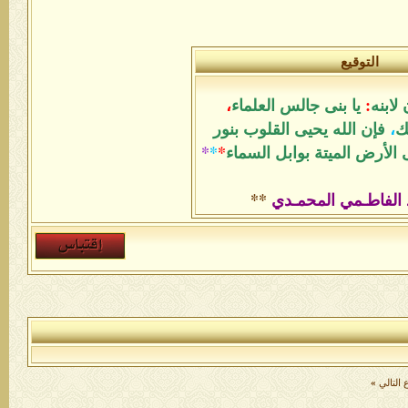
التوقيع
لابنه
:
يا بنى جالس العلماء
،
ك
،
فإن الله يحيى القلوب بنور
الأرض الميتة بوابل السماء
*
*
*
 الفاطـمي المحمـدي
**
التالي
»