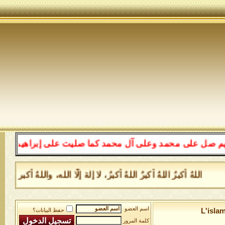
لى محمد وعلى آل محمد كما صليت على إبراهيم وعلى آل إبراه
للهُ أكبرُ اللهُ أكبرُ اللهُ أكبرُ، لا إلهَ إلَّا الله، واللهُ أكبر
اسم العضو
L'isla
حفظ البيانات؟
كلمة المرور