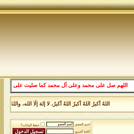
لهم صل على محمد وعلى آل محمد كما صليت على إبراهيم وعلى 
اللهُ أكبرُ اللهُ أكبرُ اللهُ أكبرُ، لا إلهَ إلَّا الله، وال
اسم العضو
حفظ البيانات؟
كلمة المرور