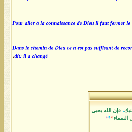
Pour aller à la connaissance de Dieu il faut fermer le 
Dans le chemin de Dieu ce n'est pas suffisant de reco
.
dit: il a changé
تيك
،
فإن الله يحيى
ل السماء
*
*
*