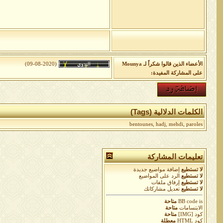
الأعضاء الذين قالوا شكراً لـ Mounya
(09-08-2020)
على المشاركة المفيدة:
الكلمات الدلالية (Tags)
bentounes
,
hadj
,
mehdi
,
paroles
تعليمات المشاركة
لا تستطيع
إضافة مواضيع جديدة
لا تستطيع
الرد على المواضيع
لا تستطيع
إرفاق ملفات
لا تستطيع
تعديل مشاركاتك
is
BB code
متاحة
الابتسامات
متاحة
كود [IMG]
متاحة
كود HTML
معطلة