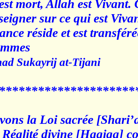
Un livre est mort, Allah es
peut t'enseigner sur ce qui
connaissance réside et est
des Hommes."
Qadi Ahmad Sukayrij at-Tij
********************
Nous suivons la Loi sacrée
fin. Et la Réalité divine 