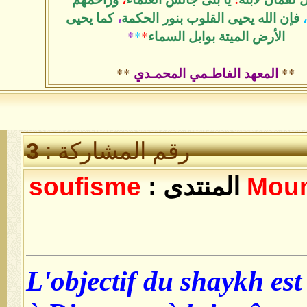
ب بنور الحكمة
،
كما يحيى
بل السماء
*
*
*
مي المحمـدي
**
رقم المشاركة :
3
دى :
soufisme
L'objectif du 