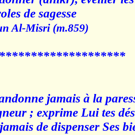
des paroles de sagesse.
Dhul-Nun Al-Misri (m.859
*******************
"Ne t’abandonne jamais à
ton Seigneur ; exprime Lu
fatigue jamais de dispens