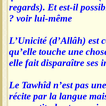
regards). Et est
voir lui-même 
L’Unicité (d’A
qu’elle touche 
elle fait dispa
Le Tawhîd n’es
récite par la l