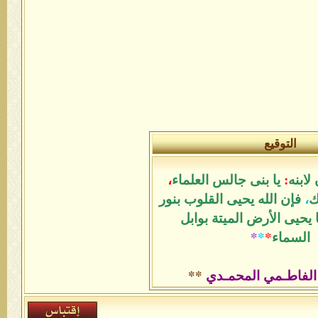
علماء
،
لوب بنور
وابل
**