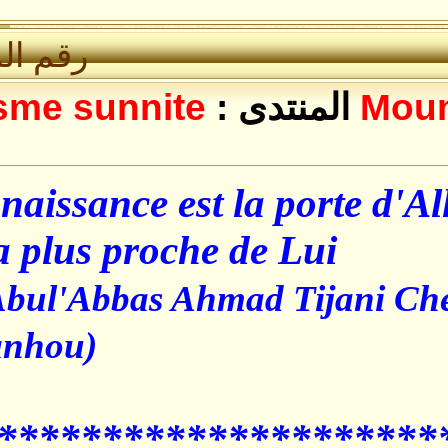
رقم المشاركة :
2
دى :
soufisme sunnite
La reconnaissance est la po
porte la plus proche de L
Saydina Abul'Abbas Ahmad T
Allahou'anhou)
********************