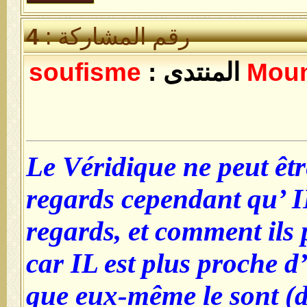
رقم المشاركة :
4
دى :
soufisme
Le Véridique ne
regards cependa
regards, et com
car IL est plus
que eux-même l