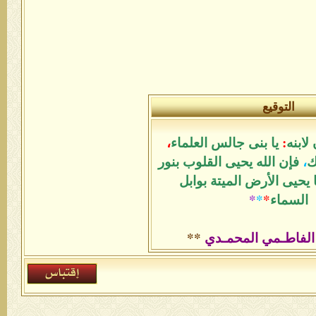
علماء
،
لوب بنور
وابل
**