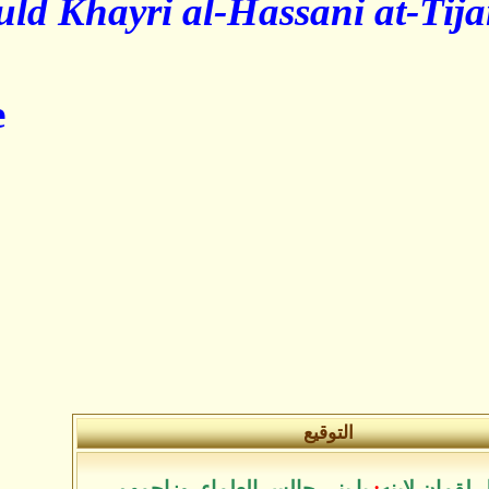
Shaykh ould Khayri al-Hassa
...
à suivre
ع
جالس العلماء
،
وزاحمهم