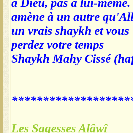
à Dieu, pas à l
amène à un aut
un vrais shaykh
perdez votre t
Shaykh Mahy C
***********
Les Sagesses A