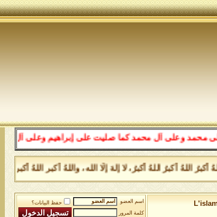
على إبراهيم وعلى آل إبراهيم إنك حميد مجيد، اللهم بارك ع
، لا إلهَ إلَّا الله، واللهُ أكبر اللهُ أكبر، ولله الحَمد _ كتاب بوا
م العضو
حفظ البيانات؟
مة المرور