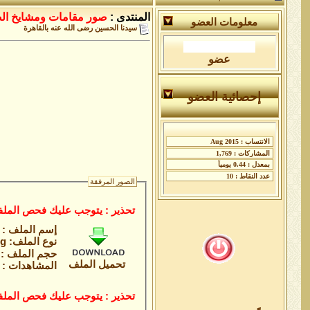
المنتدى :
صور مقامات ومشايخ ال
معلومات العضو
سيدنا الحسين رضى الله عنه بالقاهرة
عضو
إحصائية العضو
الصور المرفقة
تحذير : يتوجب عليك فحص الملف
إسم الملف :
نوع الملف: jpg
حجم الملف : 103.3 كيلوباي
تحميل الملف
المشاهدات : 2
تحذير : يتوجب عليك فحص الملف