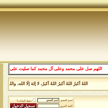
لهم صل على محمد وعلى آل محمد كما صليت على إبراهيم وعلى
اللهُ أكبرُ اللهُ أكبرُ اللهُ أكبرُ، لا إلهَ إلَّا الله، وال
اسم العضو
حفظ البيانات؟
كلمة المرور