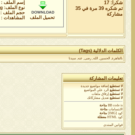
إسم الملف :
شكراً: 17
نوع الملف: jpeg
تم شكره 39 مرة في 35
حجم الملف : 16.0 كيلوباي
مشاركة
تحميل الملف
المشاهدات : 2
الكلمات الدلالية (Tags)
بالقاهرة
,
الحسين
,
الله
,
رضى
,
عنه
,
سيدنا
تعليمات المشاركة
لا تستطيع
إضافة مواضيع جديدة
لا تستطيع
الرد على المواضيع
لا تستطيع
إرفاق ملفات
لا تستطيع
تعديل مشاركاتك
is
BB code
متاحة
الابتسامات
متاحة
كود [IMG]
متاحة
كود HTML
معطلة
قوانين المنتدى