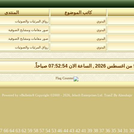
كاتب الموضوع
المنتدى
البدوي
رواق المرئيات والصوتيات
البدوي
صور مقامات ومشايخ الصوفية
البدوي
صور مقامات ومشايخ الصوفية
البدوي
رواق المرئيات والصوتيات
Powered by vBulletin® Copyright ©2000 - 2026, Jelsoft Enterprises Ltd.
TranZ By Almuhajir
7
66
64
63
62
59
58
57
54
53
46
44
43
42
41
39
38
37
36
35
34
31
30