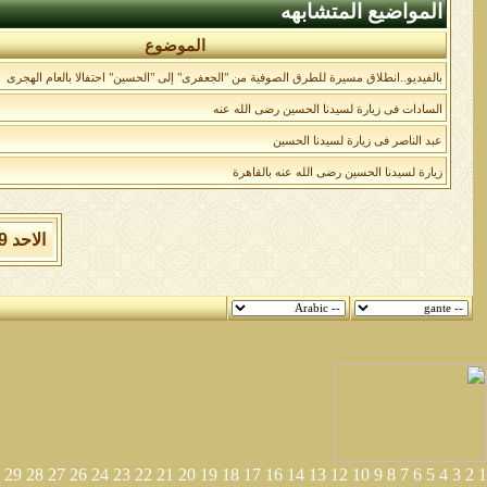
المواضيع المتشابهه
الموضوع
بالفيديو..انطلاق مسيرة للطرق الصوفية من "الجعفرى" إلى "الحسين" احتفالا بالعام الهجرى
السادات فى زيارة لسيدنا الحسين رضى الله عنه
عبد الناصر فى زيارة لسيدنا الحسين
زيارة لسيدنا الحسين رضى الله عنه بالقاهرة
الاحد 9 من اغسطس 2026 , الساعة الان 07:52:54 صباحاً.
29
28
27
26
24
23
22
21
20
19
18
17
16
14
13
12
10
9
8
7
6
5
4
3
2
1