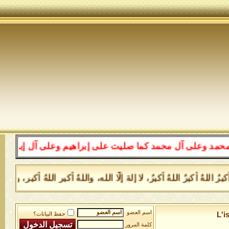
آل محمد كما صليت على إبراهيم وعلى آل إبراهيم إنك حميد م
هُ أكبرُ اللهُ أكبرُ، لا إلهَ إلَّا الله، واللهُ أكبر اللهُ أكبر، و
اسم العضو
L'i
حفظ البيانات؟
كلمة المرور