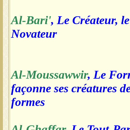
Al-Bari'
, Le Créateur, l
Novateur
Al-Moussawwir
, Le For
façonne ses créatures de
formes
Al-Ghaffar,
Le Tout-Par