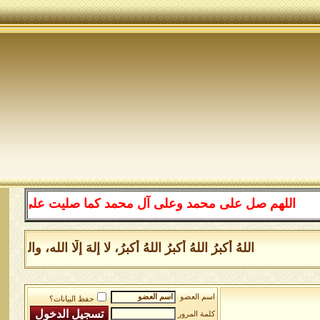
اللهم صل على محمد وعلى آل محمد كما صليت على إبراهيم وع
اللهُ أكبرُ اللهُ أكبرُ اللهُ أكبرُ، لا إلهَ إلَّا الله، و
اسم العضو
حفظ البيانات؟
كلمة المرور