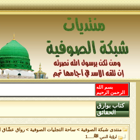
بسم الله
الرحمن الرحيم
كتاب بوارق
الحقائق
منتدى شبكة الصوفية
>
ساحة التجليات الصوفية
>
رواق عشّاق ال
لرؤية النبي ﷺ.....1