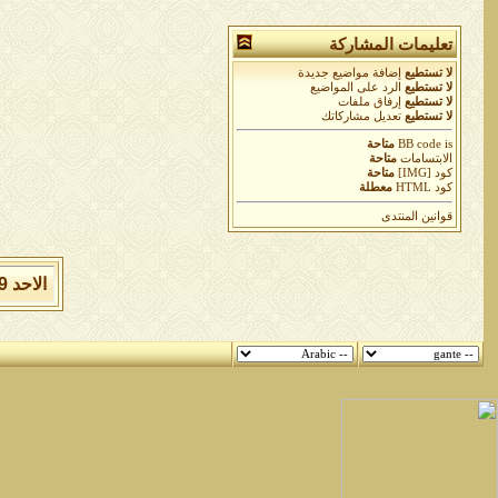
تعليمات المشاركة
لا تستطيع
إضافة مواضيع جديدة
لا تستطيع
الرد على المواضيع
لا تستطيع
إرفاق ملفات
لا تستطيع
تعديل مشاركاتك
is
BB code
متاحة
الابتسامات
متاحة
كود [IMG]
متاحة
كود HTML
معطلة
قوانين المنتدى
الاحد 9 من اغسطس 2026 , الساعة الان 01:37:31 مساءً.