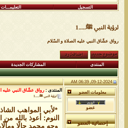
التسجيل
التعليمـــات
لرؤية النبي ﷺ.....1
رواق عشّاق النبي عليه الصلاة و السّلام
المنتدى
المشاركات الجديدة
09-12-2024, 06:39 AM
المنتدى :
رواق عشّاق النبي عليه ال
معلومات العضو
لرؤية النبي ﷺ.....1
عضو
*لأبي المواهب الشاذ
النوم: أعوذ بالله من
إحصائية العضو
وجه محمد حالًا ومآلًا