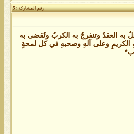
رقم المشاركة :
5
ُ به العقدُ وتنفرجُ به الكربُ وتُقضى به
هِ الكريمِ وعلى آلهِ وصحبهِ في كل لمحةٍ
رب*