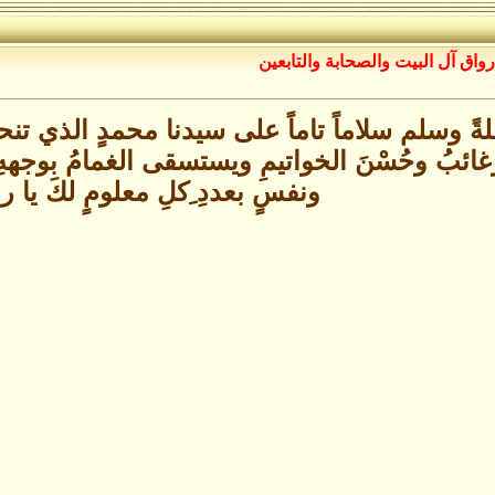
رواق آل البيت والصحابة والتابعين
لةً وسلم سلاماً تاماً على سيدنا محمدٍ الذي تنحل
لرغائبُ وحُسْنَ الخواتيمِ ويستسقى الغمامُ بوجه
ونفسٍ بعددِ ِكلِ معلومٍ لكَ يا 