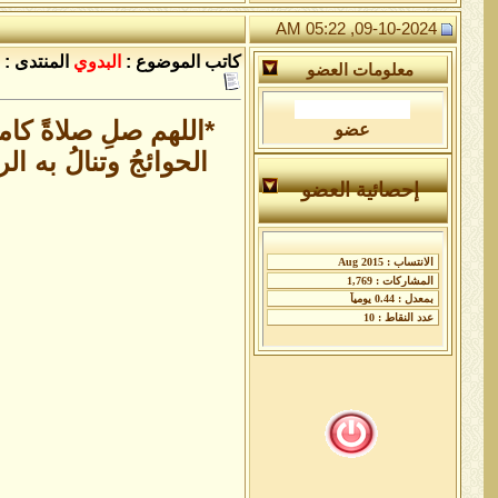
09-10-2024, 05:22 AM
كاتب الموضوع :
البدوي
المنتدى :
معلومات العضو
*اللهم صلِ صلاةً كام
عضو
الحوائجُ وتنالُ به ا
إحصائية العضو