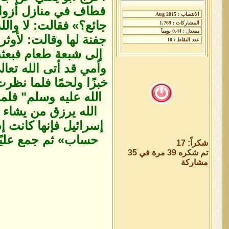
فطاف في منازل أزواجه
جائع؟» فقالت: لا وال
جفنة لها وقالت: لأوث
إلى شبعة طعام فبعثت
وأمي قد أتى الله تعا
خبزًا ولحمًا فلما نظر
الله عليه وسلم" فلما
الله يرزق من يشاء 
إسرائيل فإنها كانت إ
حساب» ثم جمع عليً
شكراً: 17
تم شكره 39 مرة في 35
مشاركة