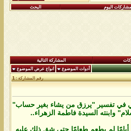
شاركات اليوم
البحث
كات
المشاركة التالية
أدوات الموضوع
انواع عرض الموضوع
رقم المشاركة :
1
ي في تفسير "يرزق من يشاء بغير حساب"
م" وابنته السيدة فاطمة الزهراء..
أيامًا لم يطعم طعامًا حتى شق ذلك عليه