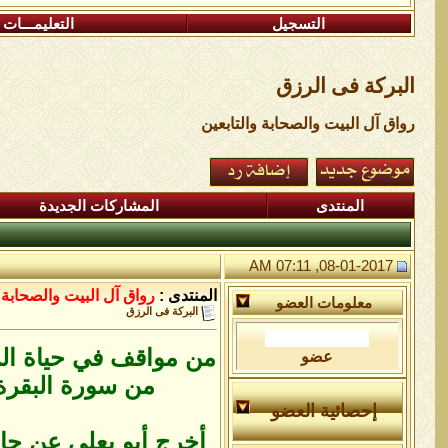
التسجيل
التعليمـــات
البركة فى الرزق
رواق آل البيت والصحابة والتابعين
المنتدى
المشاركات الجديدة
08-01-2017, 07:11 AM
المنتدى :
رواق آل البيت والصحابة و
معلومات العضو
البركة فى الرزق
من مواقف في حياة ال
عضو
من سورة البقرة 
إحصائية العضو
أخرج أبو يعلي عن جاب