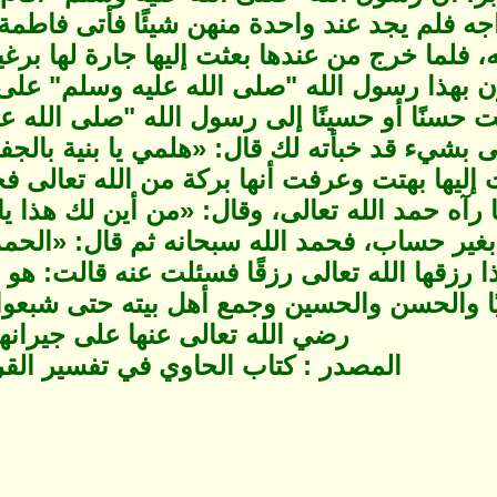
 فلم يجد عند واحدة منهن شيئًا فأتى فاطمة 
له، فلما خرج من عندها بعثت إليها جارة لها ب
رن بهذا رسول الله "صلى الله عليه وسلم" على
 حسنًا أو حسينًا إلى رسول الله "صلى الله عل
لى بشيء قد خبأته لك قال: «هلمي يا بنية بال
ت إليها بهتت وعرفت أنها بركة من الله تعالى 
 رآه حمد الله تعالى، وقال: «من أين لك هذا يا 
بغير حساب، فحمد الله سبحانه ثم قال: «الحم
ذا رزقها الله تعالى رزقًا فسئلت عنه قالت: هو 
ا والحسن والحسين وجمع أهل بيته حتى شبعوا
رضي الله تعالى عنها على جيرانها.
المصدر : كتاب الحاوي في تفسير القر