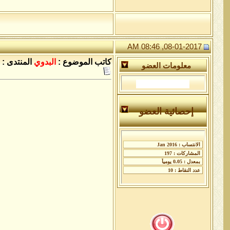
08-01-2017, 08:46 AM
كاتب الموضوع :
البدوي
المنتدى :
معلومات العضو
إحصائية العضو