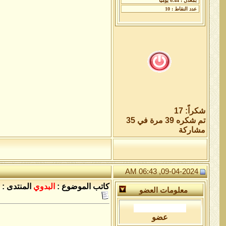
شكراً: 17
تم شكره 39 مرة في 35
مشاركة
09-04-2024, 06:43 AM
كاتب الموضوع :
البدوي
المنتدى :
معلومات العضو
عضو