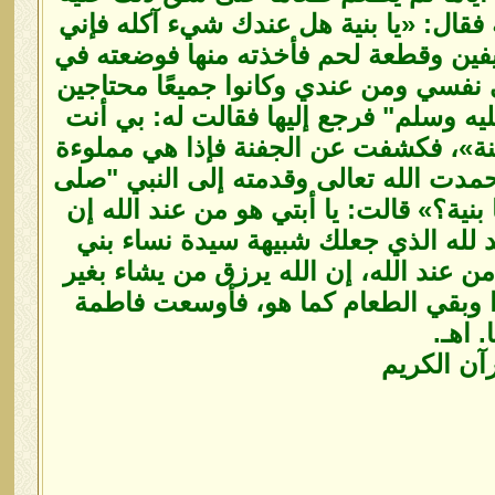
فقال: «يا بنية هل عندك شيء آكله فإني
رغيفين وقطعة لحم فأخذته منها فوضعته في
 نفسي ومن عندي وكانوا جميعًا محتاجين
يه وسلم" فرجع إليها فقالت له: بي أنت
جفنة»، فكشفت عن الجفنة فإذا هي مملوءة
فحمدت الله تعالى وقدمته إلى النبي "صلى
بنية؟» قالت: يا أبتي هو من عند الله إن
د لله الذي جعلك شبيهة سيدة نساء بني
من عند الله، إن الله يرزق من يشاء بغير
 وبقي الطعام كما هو، فأوسعت فاطمة
 اهـ.
آن الكريم