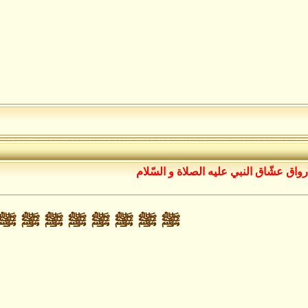
رواق عشّاق النبي عليه الصلاة و السّلام
ﷺ ﷺ ﷺ ﷺ ﷺ ﷺ ﷺ ﷺ