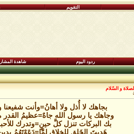
التقويم
م
ردود اليوم
شاهدة المشار
صلاة و السّلام
ُ
بجاهك لا أُذل ولا أهانُ=وأنت شفيعنا و
وجاهك يا رسول الله جاهٌ=عظيمُ القدر مق
بك البركات تنزل كلَّ حينٍ=وتدرك للأحب
هَديتَ الخَلق للخلاق لمَّا=دَعَوْتَهُمُ بدي