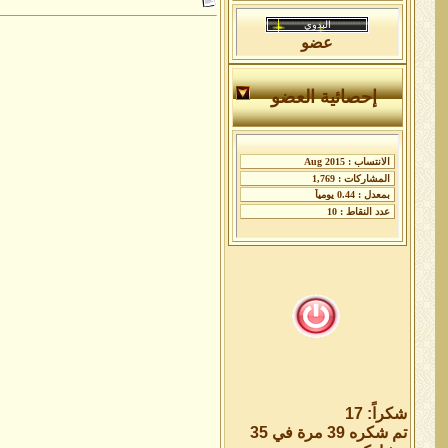
عضو
إحصائية العضو
شكراً: 17
تم شكره 39 مرة في 35