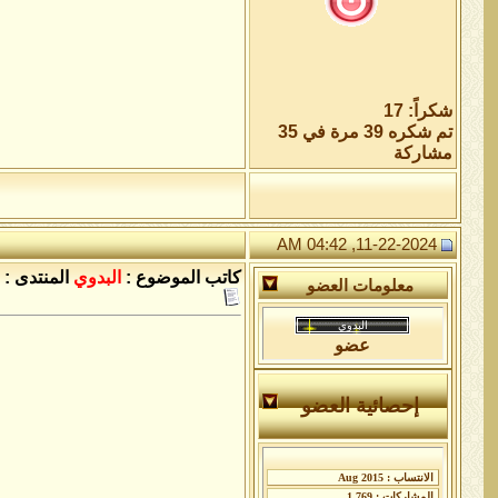
شكراً: 17
تم شكره 39 مرة في 35
مشاركة
11-22-2024, 04:42 AM
كاتب الموضوع :
البدوي
المنتدى :
معلومات العضو
عضو
إحصائية العضو