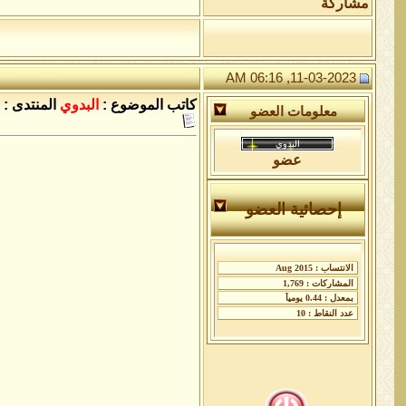
مشاركة
11-03-2023, 06:16 AM
كاتب الموضوع :
البدوي
المنتدى :
معلومات العضو
عضو
إحصائية العضو