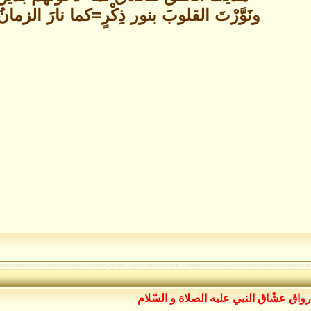
ونَوَّرْتَ القلوبَ بنور ذِكْرٍ=كما نارَ الزمان
رواق عشّاق النبي عليه الصلاة و السّلام