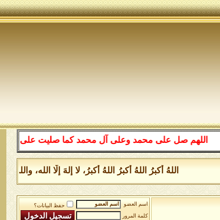
للهم صل على محمد وعلى آل محمد كما صليت على إبراهيم وعلى
اللهُ أكبرُ اللهُ أكبرُ اللهُ أكبرُ، لا إلهَ إلَّا الله، وا
اسم العضو
حفظ البيانات؟
كلمة المرور