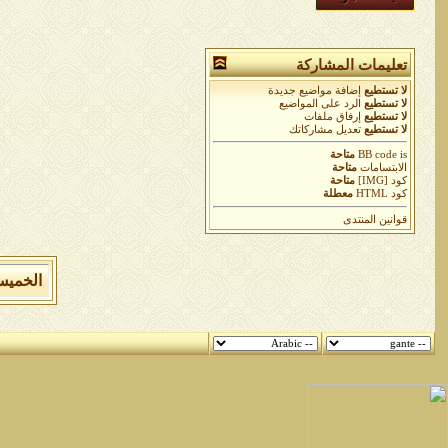
تعليمات المشاركة
لا تستطيع
إضافة مواضيع جديدة
لا تستطيع
الرد على المواضيع
لا تستطيع
إرفاق ملفات
لا تستطيع
تعديل مشاركاتك
is
BB code
متاحة
الابتسامات
متاحة
كود [IMG]
متاحة
كود HTML
معطلة
قوانين المنتدى
الخميس 6 من اغسطس 2026 , الساعة الان 18