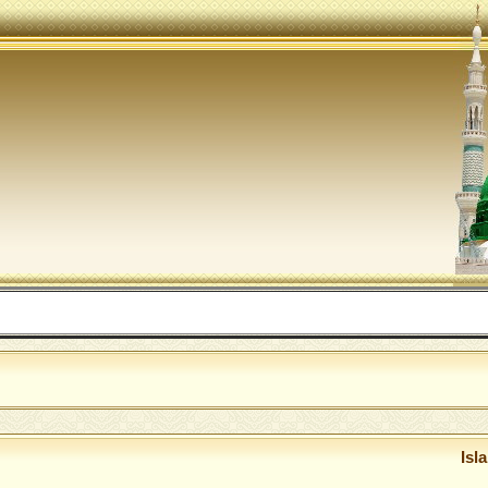
ا
Isl