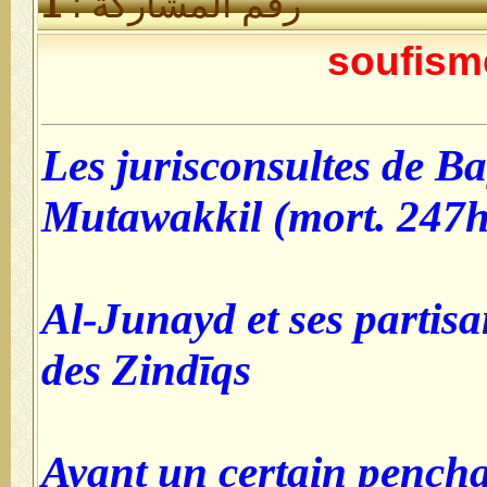
رقم المشاركة :
1
soufism
Les jurisconsultes de Ba
Mutawakkil (mort. 247h
Al-Junayd et ses partis
des Zindīqs
Ayant un certain pencha