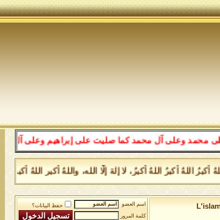
لى آل محمد كما صليت على إبراهيم وعلى آل إبراهيم إنك حمي
 اللهُ أكبرُ اللهُ أكبرُ، لا إلهَ إلَّا الله، واللهُ أكبر اللهُ أكبر
اسم العضو
L'isla
حفظ البيانات؟
كلمة المرور