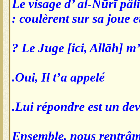
Le visage d’ al-Nūrī pâli
coulèrent sur sa joue et i
Le Juge [ici, Allāh] m’a
Oui, Il t’a appelé.
Lui répondre est un devo
Ensemble, nous rentrâme