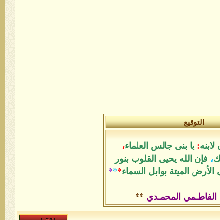
التوقيع
لابنه
:
يا بنى جالس العلماء
،
ك
،
فإن الله يحيى القلوب بنور
الأرض الميتة بوابل السماء
*
*
*
 الفاطـمي المحمـدي
**