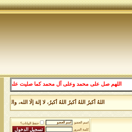
اللهم صل على محمد وعلى آل محمد كما صليت على إبراهيم وع
اللهُ أكبرُ اللهُ أكبرُ اللهُ أكبرُ، لا إلهَ إلَّا الله، 
اسم العضو
حفظ البيانات؟
كلمة المرور