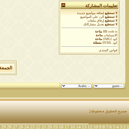
تعليمات المشاركة
لا تستطيع
إضافة مواضيع جديدة
لا تستطيع
الرد على المواضيع
لا تستطيع
إرفاق ملفات
لا تستطيع
تعديل مشاركاتك
is
BB code
متاحة
الابتسامات
متاحة
كود [IMG]
متاحة
كود HTML
معطلة
قوانين المنتدى
الجمعة 7 من اغسطس 2026 , الساعة الان 02:42:19
29
28
27
26
24
23
22
21
20
19
18
17
16
14
13
12
10
9
8
7
6
5
4
3
2
1