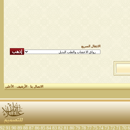
الانتقال السريع
الاتصال بنا
-
الأرشيف
-
الأعلى
92
91
90
89
88
87
86
85
84
83
82
81
80
79
78
77
75
74
73
72
71
70
6