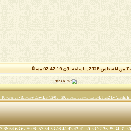
 مساءً.
Powered by vBulletin® Copyright ©2000 - 2026, Jelsoft Enterprises Ltd.
TranZ By Almuhajir
7
66
64
63
62
59
58
57
54
53
46
44
43
42
41
39
38
37
36
35
34
31
30