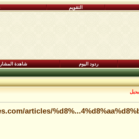
التقويم
م
ردود اليوم
شاهدة المشار
بديل
es.com/articles/%d8%...4%d8%aa%d8%b