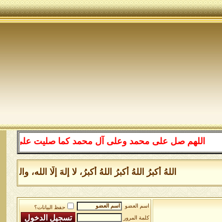
اللهم صل على محمد وعلى آل محمد كما صليت على إبراهيم وعل
اللهُ أكبرُ اللهُ أكبرُ اللهُ أكبرُ، لا إلهَ إلَّا الله، و
اسم العضو
حفظ البيانات؟
كلمة المرور