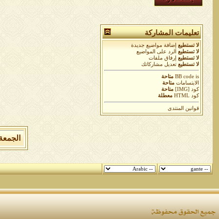
تعليمات المشاركة
لا تستطيع
إضافة مواضيع جديدة
لا تستطيع
الرد على المواضيع
لا تستطيع
إرفاق ملفات
لا تستطيع
تعديل مشاركاتك
is
BB code
متاحة
الابتسامات
متاحة
كود [IMG]
متاحة
كود HTML
معطلة
قوانين المنتدى
الجمعة 7 من اغسطس 2026 , الساعة الان 10:47:28