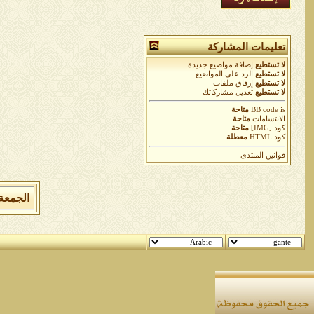
تعليمات المشاركة
لا تستطيع
إضافة مواضيع جديدة
لا تستطيع
الرد على المواضيع
لا تستطيع
إرفاق ملفات
لا تستطيع
تعديل مشاركاتك
is
BB code
متاحة
الابتسامات
متاحة
كود [IMG]
متاحة
كود HTML
معطلة
قوانين المنتدى
الجمعة 7 من اغسطس 2026 , الساعة الان 12:15:07