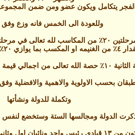
جر يتكامل ويكون عضو ومن ضمن المجموعة العليا = معه
وللعودة الى الخمس فانه وزع وفق 
ة الخمس لبقية المصارف
جمالي قيمة الغنيمة و ٢٪ لبقية المصارف
بقان بحسب الاولوية والاهمية والافضلية وف
وتكملة للدولة ونشأتها
كرت الدولة ومجالسها الستة وستخضع لنفس ا