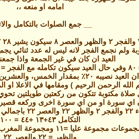
امامه او منعه ،،
__ جمع الصلوات بالتكامل والات
بة ولم نجمع الفجر لانه ليس له عدد ثنائي يج
العيد ان كان في غير الجمعة واذا جمعنا
= ١٠٠ وهذا يشير الى ان العيد نصيبه ٢٠٪ ب
 الله الرحمن الرحيم ) ومقامها في الاعلا او ا
صلاة مكتوبة تتكون من ركعتين طويلتين تحو
اي سورة او من اي سورة اخرى وركعه قصيره 
التكامل ٤٣+١٣ +٤٤ = ١٠٠
والظهر = ٢٢ والعصر ٢٢