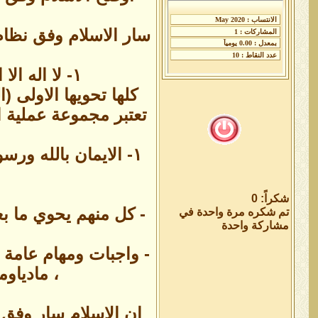
سار الاسلام وفق نظام
١- لا اله الا الله محمد رسول الله ٢- الذكر (الأذكار ) ٣- الصلاة ٤- الزكاة ٥- الصيام ٦- الحج
كلها تحويها الاولى (ا
تعتبر مجموعة عملية اس
شكراً: 0
- كل منهم يحوي ما بع
تم شكره مرة واحدة في
مشاركة واحدة
- واجبات ومهام عامة ع
، مادياوم
إن الاسلام سار وفق 