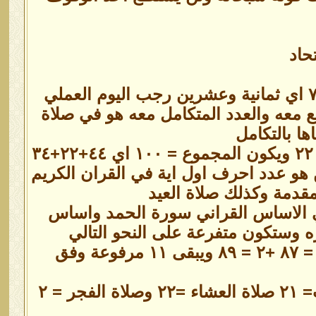
حاد
المغرب والعشاء = ٧ والفجر ٢ والظهر والعصر ٨ سيكون يشير ٢٨ ٧ اي ثمانية وعشرين رجب اليوم العملي
مع معه والعدد المتكامل معه هو في صلاة
ها بالتكامل
٤٤ +٢ + ٣٤ = ٢+٧٨ = ٨٠ وفي حال العيد سيكون تكامله مع الفجر = ٢٢ ويكون المجموع = ١٠٠ اي ٤٤+٢٢+٣٤
مقدار الخمس، والعشرين هو عدد احرف اول اية في القران الكريم
لمقدمة وكذلك صلاة العيد
ي الاساس القراني سورة الحمد واساس
وستكون متفرعة على النحو التالي
المغرب ٢١ والعشاء ٢٢ والفجر ٢ والظهر ٢٢ والعصر ٢٢ باجمالي = ٨٧ +٢ = ٨٩ ويبقى ١١ مرفوعة وفق
يبقى الامر في ست مجموعات مجموعة عليا =١١ ومجموعة المغرب= ٢١ صلاة العشاء =٢٢ وصلاة الفجر = ٢