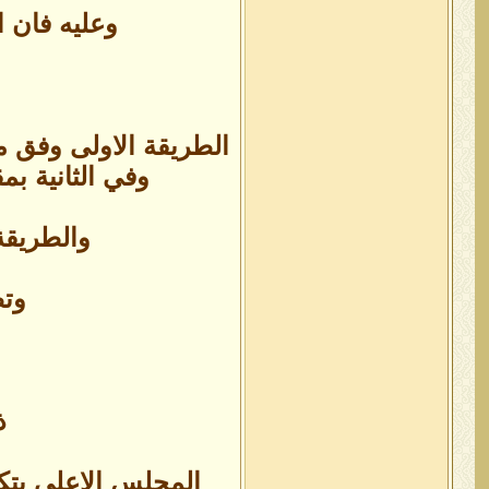
وعليه فان الف
وفي الثانية بمقدار ٤٪ من الغنيمه او المكسب بما يوازي ٢٠٪ من قيم
والطريقة الثانية ١٠٪ حصة الله تعالى من ا
وتط
ذ