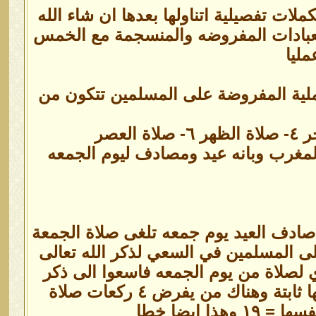
لات تفصيلية اتناولها بعدها ان شاء الله
العبادات المفروضه والمنسجمة مع الخمس
مليا
عملية المفروضة على المسلمين تتكون من
المغرب وبانه عيد ومصادف ليوم الجمعه
لى اربع سيكون = ١٩ ويقولون انه اذا صادف العيد يوم جمعه تلغى صلاة الجمعة
على المسلمين في السعي لذكر الله تعالى
ايها الذين امنوا اذا نودي لصلاة من يوم الجمعه فاسعوا الى ذكر
الله وذروا البيع ذالكم خير لكم ان كنتم تعلمون ) وهنا الجمعه صلاتها ثابتة وهناك من يفرض ٤ ركعات صلاة
 ايضا خطا