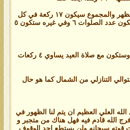
في العيد تكون صلاة الجمعة ركعتين وفي الايام العادية ٤ ركعات كالظهر والمجموع سيكون ١٧ ركعة في كل
الايام عيد او جمعه او يوم عادي مع الاختلاف في العدد ففي العيد ستكون عدد الصلوات ٦ وفي غيره ستكون ٥
والاصح سيكون في اختصار الجمعة لركعتين في حال كان عيد فقط وستكون مع صلاة العيد يساوي ٤ ركعات
توالي التنازلي من الشمال كما هو حال
لله العلي العظيم ان يتم لنا الظهور في
فرج الله قادم فيه فهل هناك من متجبر و
ت قوته سبحانه ولن يستطع احد الوقوف