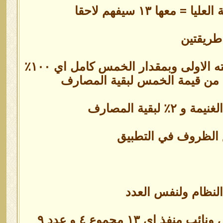
ا ١٣ سيفهم لاحقا
طريقتين
الطريقة الاولى وفق مرحلتين ٢٠٪ من المكاسب لله تعالى في مرحلته الاولى وبمقدار الخمس كامل اي ١٠٠٪
ق الظروف في التطبيق
لنظام ولنفس العدد
المجلس الاعلى يتكون من ١٣ قيادي رئيس واحد ونائبان اول وثاني ونائب منفذ اي ١٣ مجموع ٤ و عدد ٩