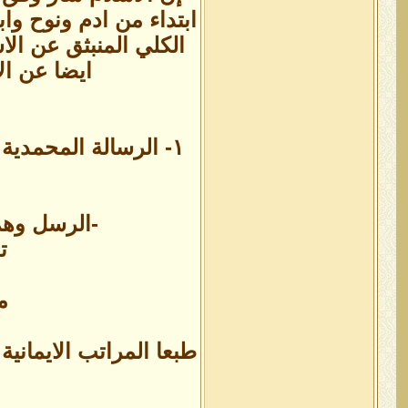
ابتداء من ادم ونوح و
الكلي المنبثق عن الا
ايضا عن ال
-الرسل وهم
ت
م
طبعا المراتب الايماني