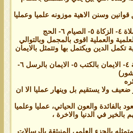
انين وسنن الاهية موزونه علميا وعمليا
 العلمية والعملية اقوى بالمجمل وبالتوالي
 تكمل الدين ويكتمل بها وتتمثل بالايمان
١- الايمان بالله ورسوله محمد ٢- الايمان بالغيب ٣- الايمان بالملائكة ٤- الايمان بالكتب ٥- الايمان بالرسل ٦-
نشور)
ره
عيف ولا يستقيم بل وينهار عمليا الا ان
 بالفائدة والعون الحياتي، عمليا وعلميا
م بالخير في الدنيا والاخرة ،
ثله بالجزء العلمي المنبثقة بالرسالات