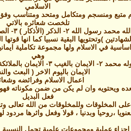
الاسلامي
 متبع ومنسجم ومتكامل ومتحد ومتناسب وفق قو
تلخصت شعائره بالاتي
لشهادتين )وتحتويها البقية نسبيا كما انها قوتها
اسية في الاسلام ولها مجموعة تكاملية ايمانية
وهي
الايمان باليوم الاخر ( البعث وال
اعمال الاسلام وفرائضه وشعائ
ده ويحتويه وان لم يكن من ضمن مكوناته فهو ض
فعل البديل
لى المخلوقات وللمخلوقات من الله تعالى وتعود
عنويا ،روحيا وبدنيا ، قولا وفعل واثرها مردود له
اجزاء عملية ومجموعات علمية تحمل النسبية متم