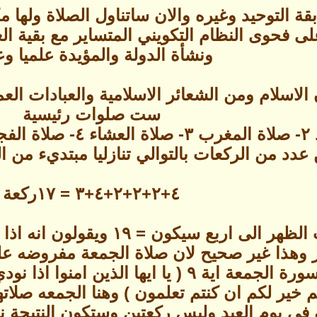
التوحيد وغيره والان ساتناول الصلاة ولها مكم
ى فحوى النظام التكويني المتساير مع بقية 
ونشأة الدولة والمؤيدة علميا وع
الاسلام ومن الشعائر الاسلامية والعبادات ال
ست صلوات رئيسية
عدد من الركعات بالتوالي تنازليا مبتديء من 
٤+٢+٢+٢+٤+٣ = ١٧ركعة
الزيادة في عدد ركعات الظهر ا
ت ظهر وهذا غير صحيح لان صلاة الجمعة مفروضه 
يقول الله تعالى في سورة الجمعة اية ٩ ( يا 
ي يوم العيد وليس ركعتين وستكون النتيجة نفسها = ١٩ وهذا