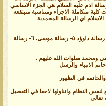
سالة ادم عليه السلام هي الجزء الاساسي
كلية متكاملة الاجزاء ومتناسبة منبثقعه
 الاسلام اي الرسالة المحمدية
١- الرسالة المحمدية ٢-رسالة ادم ٣-رسالة نوح ٤-رسالة ابراهيم ٤- رسالة داوؤد ٥- رسالة موسى. ٦- رسالة
ى ومحمد صلوات الله عليهم .
م الانبياء والرسل
والخاتمة في الظهور
 لنفس النظام واتناولها لاحقا في التفصيل
 تعالى