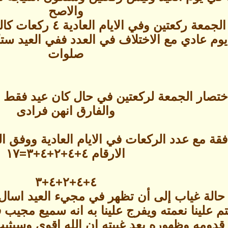
والاصح
صلوات
والفارق انهن فرادى
قة مع عدد الركعات في الايام العادية ووفق ال
الارقام ٤+٤+٢+٤+٣=١٧
٤+٤+٢+٤+٣
حالة غياب إلى أن تظهر في مجيء العيد اسال ا
م علينا نعمته ويفرج علينا به انه سميع مجيب 
قدومه وظهوره بعد غيبته ان الله اقوى وسيثب