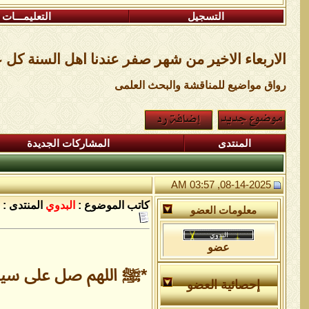
التسجيل
التعليمـــات
الاربعاء الاخير من شهر صفر عندنا اهل السنة كل ع
رواق مواضيع للمناقشة والبحث العلمى
المنتدى
المشاركات الجديدة
08-14-2025, 03:57 AM
كاتب الموضوع :
البدوي
المنتدى :
معلومات العضو
عضو
*ﷺ اللهم صل على سيدنا
إحصائية العضو