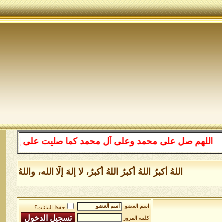
هم صل على محمد وعلى آل محمد كما صليت على إبراهيم وعلى 
اللهُ أكبرُ اللهُ أكبرُ اللهُ أكبرُ، لا إلهَ إلَّا الله، والل
اسم العضو
حفظ البيانات؟
كلمة المرور