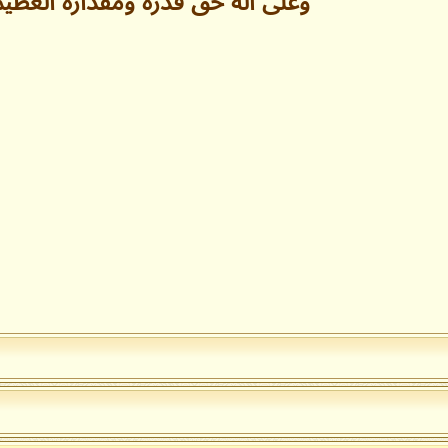
وعلى آله حق قدره ومقداره العظي