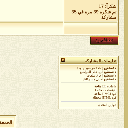
شكراً: 17
تم شكره 39 مرة في 35
مشاركة
تعليمات المشاركة
لا تستطيع
إضافة مواضيع جديدة
لا تستطيع
الرد على المواضيع
لا تستطيع
إرفاق ملفات
لا تستطيع
تعديل مشاركاتك
is
BB code
متاحة
الابتسامات
متاحة
كود [IMG]
متاحة
كود HTML
معطلة
قوانين المنتدى
الجمعة 7 من اغسطس 2026 , الساعة الان 05:42:37