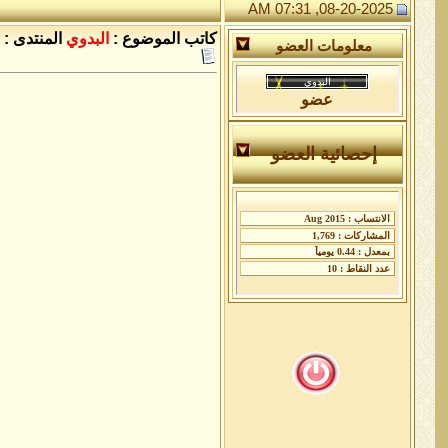
08-20-2025, 07:31 AM
كاتب الموضوع :
البدوي
المنتدى :
معلومات العضو
عضو
إحصائية العضو