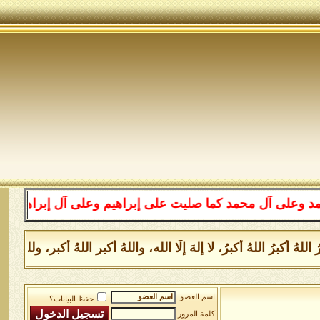
محمد كما صليت على إبراهيم وعلى آل إبراهيم إنك حميد مجيد
 أكبرُ اللهُ أكبرُ، لا إلهَ إلَّا الله، واللهُ أكبر اللهُ أكبر، ولله
اسم العضو
حفظ البيانات؟
كلمة المرور