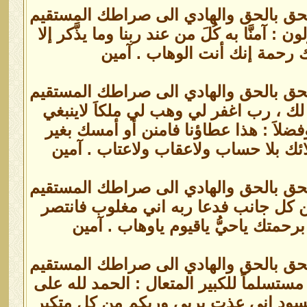
الحق بالحق والهادي الى صراطك المستقيم
آمنَّا به كُلَ من عند ربنا وما يذَّكر إلا
دنك رحمة إنك أنت الوهاب . آمين
الحق بالحق والهادي الى صراطك المستقيم
 لك ، رب اغفر لي وهب لي ملكاَ لاينبغي
وفضلاَ : هذا عطاؤنا فامنن أو أمسك بغير
ك بلا حساب ولاعقاب ولاعتاب . آمين
الحق بالحق والهادي الى صراطك المستقيم
ن كل جانب فدعا ربه اني مغلوب فانتصر
متك ياحيُّ ياقيوم ياوهاب . آمين
الحق بالحق والهادي الى صراطك المستقيم
تسلماً للكبير المتعال : الحمد لله على
 حسود إني عذت بربي وربكم من كل متكبر