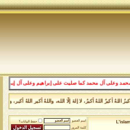
ل محمد كما صليت على إبراهيم وعلى آل إبراهيم إنك حميد مج
ُ أكبرُ اللهُ أكبرُ، لا إلهَ إلَّا الله، واللهُ أكبر اللهُ أكبر، ول
اسم العضو
L'isla
حفظ البيانات؟
كلمة المرور