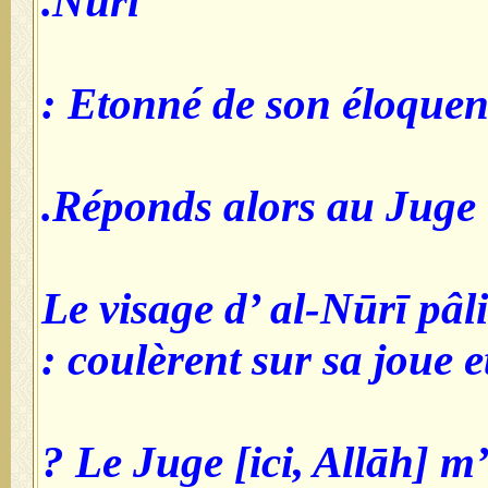
Nūrī.
Etonné de son éloquence
Réponds alors au Juge.
Le visage d’ al-Nūrī pâli
coulèrent sur sa joue et i
Le Juge [ici, Allāh] m’a