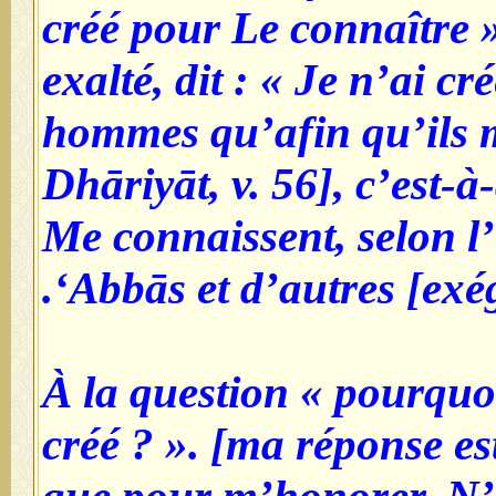
créé pour Le connaître ».
exalté, dit : « Je n’ai cré
hommes qu’afin qu’ils m
Dhāriyāt, v. 56], c’est-à
Me connaissent, selon l
‘Abbās et d’autres [exég
À la question « pourquoi
créé ? ». [ma réponse es