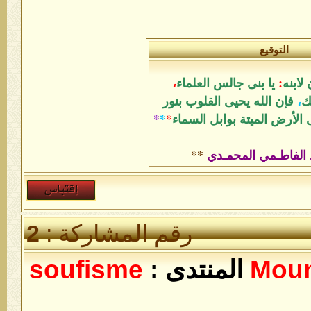
التوقيع
لابنه
:
يا بنى جالس العلماء
،
ك
،
فإن الله يحيى القلوب بنور
الأرض الميتة بوابل السماء
*
*
*
 الفاطـمي المحمـدي
**
رقم المشاركة :
2
Mou
المنتدى :
soufisme