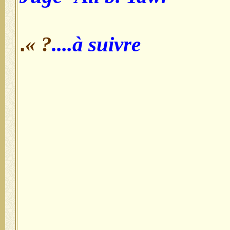
.
? »
à suivre....