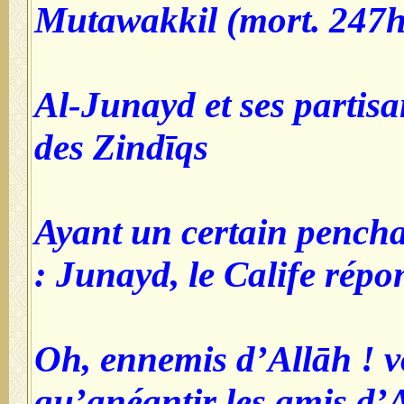
Mutawakkil (mort. 247h
Al-Junayd et ses partis
des Zindīqs
Ayant un certain pencha
Junayd, le Calife répond
Oh, ennemis d’Allāh ! v
qu’anéantir les amis d’A