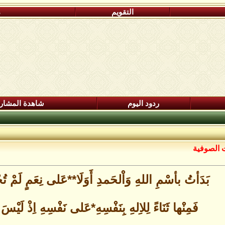
التقويم
م
ردود اليوم
شاهدة المشار
ت الصوفية
بَدَأتُ بأسْمِ اللهِ وَاْلحَمدِ أَوَلَا**عَلى نِعَمٍ لَمْ تُ
فَمِنْها ثَنَاءً لِلاِلهِ بِنَفْسِهِ*عَلى نَفْسِهِ اِذْ لَيْس