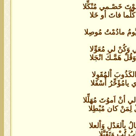
وْتَ خَصْـمي مُنْكِّلا
ٌ كُلَّما فاتَ أو خَلا
يُّومُ مادُمْتُ مُوصِلا
ني وَكُنْ لي مُعَوِّلا
قُلْ هَمَّـكَ انْجَلا
 الكَذُوبَ اْلمُقَوِلا
 يامُؤَخِّرُ أَسْفَلا
ْ لي أنْ اَموُتَ مُهَلِّلا
ْ لِمَنْ كان مُبْطِلا
لُ بِاْلعَدْلِ وَاْلعلا
بُ تُبْ وَتَقَبَّلا