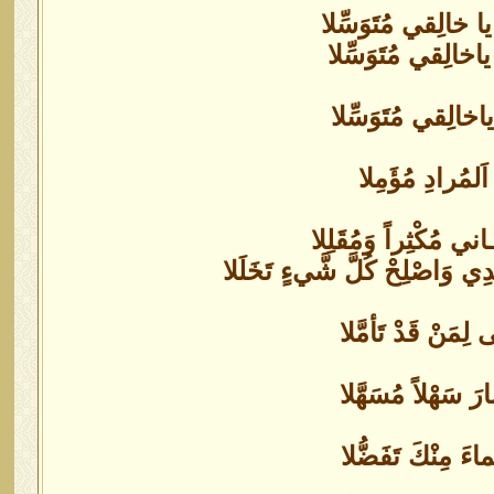
يا خالِقي مُتَوَسِّلا
ياخالِقي مُتَوَسِّلا
ياخالِقي مُتَوَسِّلا
 اَلمُرادِ مُؤَمِلا
ي مُكْثِراً وَمُقَلِلا
ي وَاصْلِحْ كُلَّ شَّيءٍ تَخَلَلا
 لِمَنْ قَدْ تَأمَّلا
رَ سَهْلاً مُسَهَّلا
اءَ مِنْكَ تَفَضُّلا