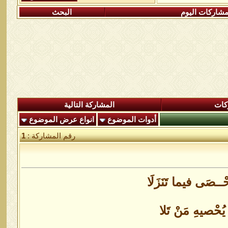
شاركات اليوم
البحث
كات
المشاركة التالية
أدوات الموضوع
انواع عرض الموضوع
رقم المشاركة :
1
حْــصَى فيما تَنَزَلَا
َ يُحْصيهِ مَنْ تَلا