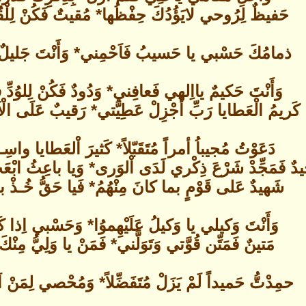
حَفيظٌ لِرُوحي لايَؤُدُكَ حِفْظُها* مُقيتٌ فَكُنْ لِلْ
ذمامُكَ حَسْبي يا حَسيبُ فَاَحْمِني* وَأَنْتَ جَليلٌ كُ
وَأَنْتَ حَكيمٌ يااِلهي فَعافِني* وَدُودٌ فَكُنْ لِلوُدِّ ف
كَريمُ الْعَطايا رَبِّ أَجْزِلْ عَطِيَّتي* رَقيبٌ عَلَى الْاَ
دَعَوْتُ مُجيباُ أمراً مُتَقَبّلاً* كَثيرَ اْلعَطايا واسِــ
دٌ فَمَجِّدْ شَرْعَ ذِكْري لَدَى اْلوَرى* وَيا باعِثُ ابْع
شَهيدٌ عَلى قَوْمٍ بما كانَ مِنْهُمُ* فَيا حَقُّ خُـذْ بالث
وَأَنْتَ وَكيلي يا وَكيلُ عَلَيْهِموُا* وَحَسْبي اِذا كَانَ
مَتينٌ فَمَتِّن قُوَّتي وَتَوَلَّني* فَمَنْ يا وَلِيُّ مِنْك
حمِدْتُّ حَميداً لَمْ يَزَلْ مُتَفَضِّلاً* وَمُحْصي لِمَنْ اَ