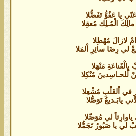
ّي يا عَفُوُّ تَفَضُّلا
الِكَ الْمُـلِك مُعقِلا
ْرامْ لازالَ مُهْطِلا
َعْ لي رِضَا سائِرِ اْلمَلا
بِالْقَناعَةِ مَنْهَلا
نْ لْلحـاسِدينَ مُنْكِلا
ورِ في اْلقَلْبِ مُشْعِلا
ني يابَـديعُ تَوَصُّلا
ي ياوارِثاً لي مُوَصِّلا
ْ لي يا صَبُورُ تَجَمُّلا