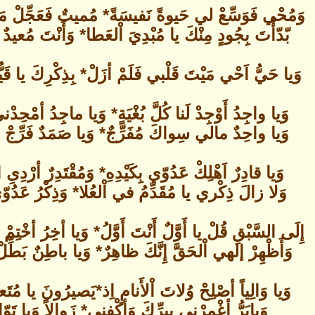
وَمُحْي فَوَسِّعْ لي حَيوةً نَفيسَةً* مُميتٌ فَعَجِّلْ مَ
بّدّأْتَ بِجُودٍ مِنْكَ يا مُبْدِيَ اْلعَطا* وَأَنْتَ مُعيد
وَيا حَيُّ اَحْي مَيْتَ قَلْبي فَلَمْ أزَلْ* بِذِكْرِكَ يا قَ
وَيا واجِدُ أَوْجِدْ لَنا كُلَّ بُغْيَةٍ* وَيا ماجِدُ أمْحِدْ
وَيا واحِدٌ مالي سِواكَ مُفَرِّجٌ* وَيا صَمَدٌ فَرِّجْ وَ
وَيا قادِرٌ اَهْلِكْ عَدُوّي بِكَيْدِهِ* وَمُقْتَدِرٌ أرْدِىِ
وَلا زالَ ذِكْري يا مُقَدِّمُ في اْلعُلا* وَذِكْرُ عَدُوّي
إِلَى السَّبْقِ قُلْ يا أَوَّلٌ أَنْتَ أَوَّلُ* وَيا أخِرُ أخْتِم
وَأَظْهِرْ إلهي اْلحَقَّ إِنَّكَ ظاهِرٌ* وَيا باطِنٌ بَطِّل
وَيا وَالِياً أصْلِحْ وُلاتَ اْلأَنامِ اِذ*يَصيرُونَ يا مُتَعا
وَيابَرُّ أغْمِرْني بِبِرِّكَ وَأكْفِني* زَوالاً وَيا تَوّا