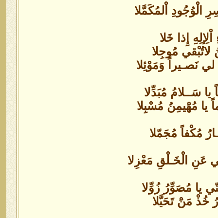
الْوُجُودِ اْلمُكَمَّلا
ْلِإلِهِ إِذا خَلا
منُ لاتُبْقي مُوجِلا
لي نَصـيراً وَمَوْئِلا
 يا سَــلامُ مُبَدِّلا
ً يا مُهَْيمِنُ مُسْبِلا
ـارُ مُكْفاً مُجَمّلا
لي عَنِ الْخَـلْقِ مَعْزِلا
ّي يا مُصَوِّرُ زُوِّلا
ُ خُذْ مَنَْ تَحَيَّلا