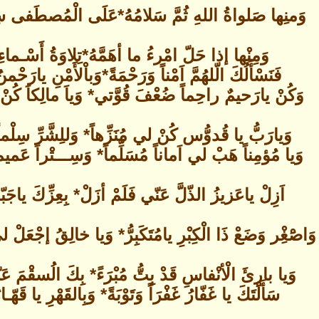
وَمنِها صَلواةُ اللهِ ثُمَّ سَلامُهُ*عَلَى الْمُصطَفى سِرِ 
وَمِنْها إذا حَلّ امْرءُ ما أهَمَّهُ*تِلاوَةُ أَسْـماءِ ا
فَنَسْأَلُكَ الّلهُمَّ اَمْناً وَرَحْمَةً*وَباْلأَمْنِ يارَحْ
وَكُنْ يارَحيمٌ راحِماً ضُعْفَ قُوَّتي* وَياَ مالِكاَ كُنْ 
وَيارَبُّ يا قُدوُّس كُنْ لي مُنَزِّهاً* وَللِشَّرِّ سِلْماً
وَيا مُؤمِناً هَبْ لي اَماناً مُسَلِّماً* وَسِـــتْراً عَميما
اَزِلْ ياعَزيزُ الذّلَّ عَنّي فَلَمْ أزَلْ* بِعِزِّكَ ياجَبّ
وَاصَْغِْر وَضَعْ ذَا الْكِبْرِ يامُتَكَبِرُّ* وَيا خالِقُ إجْعَلْ 
وَيا بارِئَ الْأنْفاسِ قَدْ بِتُّ مُبْرَءً* بِكَ الُسقْمَ عَن
سَأَلْتَكَ يا غَفّارُ غَفْرَاً وَتَوْبَةً* وَبِالقَهْرِ يا قَهّـار