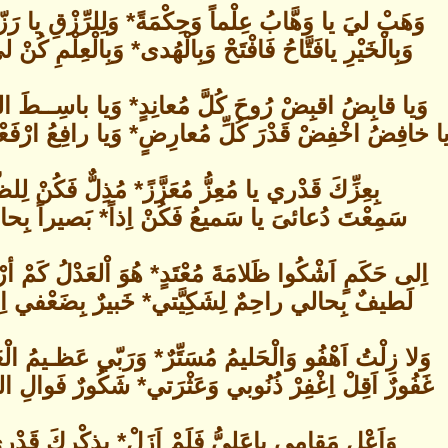
وَهَبْ ليَ يا وَهَّابُ عِلْماً وَحِكْمَةً* وَلِلرِّزْقِ يا رَ
وَبِالْخَيْرِ يافَتَّاحُ فَافْتَحْ وَبِالْهُدى* وَبِالْعِلْمِ كُن
وَيا قابِضُ اقبِضْ رُوحَ كُلَّ مُعانِدٍ* وَيا باسِــطَ النَ
يا خافِضُ اخْفِضْ قَدْرَ كُلِّ مُعارِضٍ* وَيا رافِعُ ارْفَع
بِعِزِّكَ قَدْري يا مُعِزُّ مُعَزَّزً* مُذِلٌّ فَكُنْ لِلظّ
سَمِعْتَ دُعائىَ يا سَميعُ فَكُنْ اِذاً* بَصيراً بِحالي
اِلى حَكَمٍ اَشْكُوا ظَلامَةَ مُعْتَدٍ* هُوَ اْلعَدْلُ كَمْ أ
لَطيفٌ بِحالي راحِمٌ لِشَكِيَّتي* خَبيرٌ بِضَعْفي اِنْ
وَلا زِلْتُ اَهْفُو وَالْحَليمُ مُسَتِّرٌ* وَرَبّي عَظـيمُ الْع
غَفُورٌ اَقِلْ اِغْفِرْ ذُنُوبي وَعَثْرَتي* شَكُورٌ فَوالِ الشُ
وَاَعْلِ مَقامي ياعَلِيُّ فَلَمْ اَزَلْ* بِذِكْرِكَ قَدْري