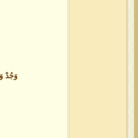
وَجُدْ و