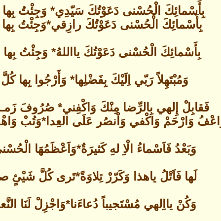
بِأَسْمائِكَ الْحُسْنى دَعَوْتُكَ سَيّدِي* وَجِئْتُ بِها 
بِأَسْمائِكَ الْحُسْنى دَعَوْتُكَ رازِقي*وَجِئْتُ بِها 
بِأَسْمائِكَ الْحُسْنى دَعَوْتُكَ يااللهُ* وَجِئْتُ بِها 
وَمُبْتَهِلاً رَبّي اِلَيْكَ بِفَضْلِها* وَأَرْجُوا بِها كُلَّ
فَقابِلْ إِلهي بِالرِّضا مِنْكَ وَاكْفِني* صُرُوفَ زَمــان
َاعْفُ وَارْحَمْ وَاكْفي وَاْنصُر عَلَى العِدا*وَتُبْ وَاهْدِ
وَبَعْدُ فَاَسْماءُ الْاِ لهِ كَثيرَةٌ*وَاَعْظَمُهَا الْحُسْنى
لَها فَاَتْلُ ياهذا وَكَرّرْ تِلاوَةً*تَرى كُلَّ شَيْئٍ صا
وَكُنْ يااِلهي مُسْتَجيباً دُعاءَنا*وَاجْزِلْ لَنَا النَّعم