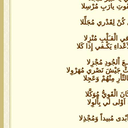
قُوتِ يارَبِ مُرْسِلا
نْ لِقَدْري مُجَلِّلا
ي الْقـَلْبِ مُنْزِلا
عْداءِ يَكْـفي إِذا كَلا
عَ اْلجُودِ مُجْزِلا
َثْ جَيْشَ نَصْري مُهَرْوِلا
ّأرِ مِنْهُمْ وَعَجِلا
 الْقَوِيُّ مُوَكَّلا
َ اَوْلى لي بِاْلوِلا
بْدى مُبيداً وَمُجْذِلا