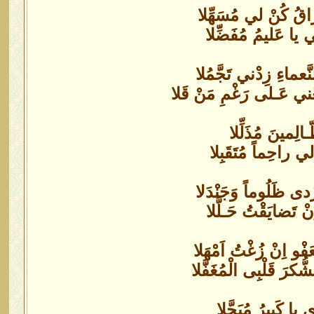
زّاقُ كُنْ لي مُسَهِّلا
ْ لي يا عَليمُ مُفَضِّلا
ّعماءِ زِدْني تَجَّمُلا
ْني عَـلى رَغْمِ مَنْ قَلا
ـالِمينَ مُذَلِّلا
 راحِماً مُتَقَبِلا
رْدى ظَلُوماً وَجَنْدَلا
 تَضايَقْتُ حَـلَّلا
َفْو اِنْ زُغْتُ اَمْهَلا
ّكرَ قَلْبِى الْمُغَفَّلا
 يا كَبيرُ مُبَجَّلا