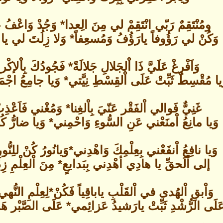
ومُنْتَقِمٌ رَبّي انْتَقِمْ لي مِنَ الِعدا* وَجُدْ وَاعْفُ عَن
وَكُنْ لي رَؤُوفاً يارَؤُفُ وَمُسعِفاً* وَلا زِلُتَ لي يا م
وَاَفْرِغْ عَلَيَّ ذَا اْلجَلالِ جَلالَةً* فَجُودُكَ بِاْلإك
يا مُقْسِطٌ ثَبِّتْ عَلَى اْلقِسْطِ نِيَّتي* وَيا جامِعُ اجْم
غَنِيٌّ فَوالي اْلفَقْر عَنّيَ بِاْلغِنا* وَمُغْني فَاَعْذِبْ 
وَيا مانِعُ اْمنَعْني عَنِ السُّوءِ وَاحْمِني* وَيا ضارُّ كُ
وَيا نافِعُ اْنفَعْني بِعِلْمِكَ وَاهْدِني*وَيانُورُ كُنْ للِنُّ
إلى اْلَحقِّ يا هادِي أهْدِني بِبَدايعٍ* مِنَ اْلعِلْمِ زِدْ
وَاْبقِ اْلهُدى في اْلقَلْبِ ياباقِياً فَكُنْ*لِعِلْمِ النُّه
َلَى الرُّشْدِ ثَبِّتْ يارَشيدُ عَزائِمي* عَلَى الصَّبْر هَب