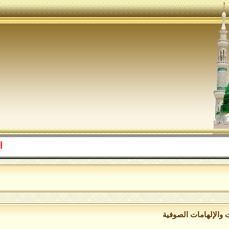
اللهم صل 
ت واﻹلهامات الصوفية