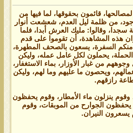
صالحها، قائمون بحقوقها، لما فيها من
وجود، من ظلمة ليل العدم، شعشعت أنوار
سجدا، وقالوا: مليك العرش أبدا، فلما
ن هذه المشاهدة، أن تقوموا على قدم
ن منكم السفرة، يسعون بالصحف المطهرة،
لحملة، يحملون لكل عامل عمله، وليكن
وههم من غبار الأوزار، بماء الاستغفار،
الهم، ويحصون ما عليهم وما لهم، وليكن
اعة رازقهم.
وقوم ينزلون ماء الأمطار، وقوم يحفظون
، يحفظون الجوارح من الموبقات، وقوم
 يسعرون النيران.