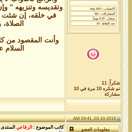
وتقديسه وتنزيهه " وإ
في خلقه، إن شئت أ
الصلاة، و
وأنت المقصود من كل ا
السلام ع
شكراً: 11
تم شكره 10 مرة في 10
مشاركة
03-10-2018, 04:41 AM
كاتب الموضوع :
الرفاعي
المنتدى 
معلومات العضو