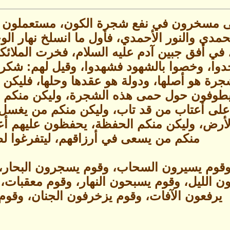
على مسخرون في نفع شجرة الكون، مستعملون لم
مدي والنور الأحمدي، فأول ما انسلخ نهار ال
ي أفق جبين آدم عليه السلام، فخرت الملائكة 
دوا، وخصوا بالشهود فشهدوا، وقيل لهم: شكرا
رة هو أصلها، ودولة هو عقدها وحلها، فليك
 يطوفون حول حمى هذه الشجرة، وليكن منكم ا
على أعتاب من قد تاب، وليكن منكم من يغسل وج
رض، وليكن منكم الحفظة، يحفظون عليهم أعم
منكم من يسعى في أرزاقهم، ليتفرغوا لط
وقوم يسيرون السحاب، وقوم يسجرون البحار، 
ون الليل، وقوم يسبحون النهار، وقوم معقبات
يرفعون الآفات، وقوم يزخرفون الجنان، وقوم