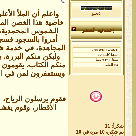
واعلم أن الملأ الأ
عضو
خاصية هذا الغصن المح
الشموس المحمدية، ف
إحصائية العضو
أمروا بالسجود فسج
المجاهدة، في خدمة شج
وليكن منكم البررة،
منكم الكتاب، يقومون 
ويستغفرون لمن في الأ
فقوم يرسلون الرياح، 
الأقطار، وقوم يغش
شكراً: 11
تم شكره 10 مرة في 10