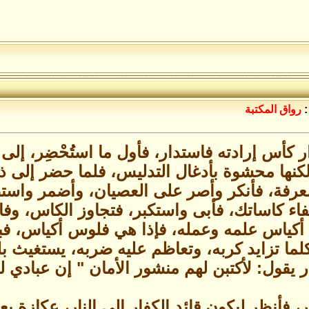
:
رواق المكتبة
ر كأس إرادته فاستدار، فأول ما استُحْضِر، إ
لكنها محشوة بأدغال التدليس، فلما حضر إلى 
فة، فأنكر وأصر على العصيان، وأضمر واستص
ء كاساتك، فأبى واستكبر، فتجاوز الكاس، وفا
كياس علمه وعمله، فإذا هي فلوس أكياس، فبق
لما تزايد كربه، وتعاظم عليه ضربه، يستغيث بل
ر يقول: لأكتبن لهم منشور الأمان " إن عبادي
ر، فأنظر ليكون قائد الكفار إلى النار، عكازة يع