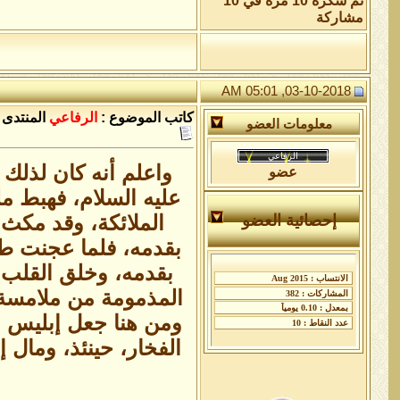
تم شكره 10 مرة في 10
مشاركة
03-10-2018, 05:01 AM
كاتب الموضوع :
الرفاعي
المنتدى 
معلومات العضو
واعلم أنه كان لذلك 
عضو
عليه السلام، فهبط م
الملائكة، وقد مكث 
إحصائية العضو
بقدمه، فلما عجنت طي
بقدمه، وخلق القلب 
المذمومة من ملامسة 
ومن هنا جعل إبليس ا
الفخار، حينئذ، ومال إ