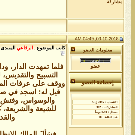
مشاركة
03-10-2018, 04:49 AM
كاتب الموضوع :
الرفاعي
المنتدى 
معلومات العضو
فلما تمهدت الدار، ودا
عضو
التسبيح والتقديس، 
ووقف على عرفات المعر
إحصائية العضو
قيل له: اسجد في صفا
والوسواس، وفتش أ
للشيعة والشريعة، ك
والقد
فسَألَ المالك الإنظا