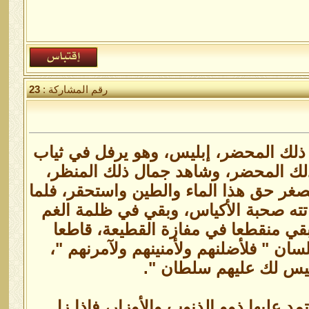
رقم المشاركة :
23
لى ذلك المحضر، إبليس، وهو يرفل في ثياب
ذلك المحضر، وشاهد جمال ذلك المنظر،
غر حق هذا الماء والطين واستحقر، فلما
تته صحبة الأكياس، وبقي في ظلمة الغم
ي منقطعا في مفازة القطيعة، قاطعا
سان " فلأضلنهم ولأمنينهم ولآمرنهم "،
 ليس لك عليهم سلطان ".
تمد عليها ذوو الذنوب والأوزار، فإذا زل