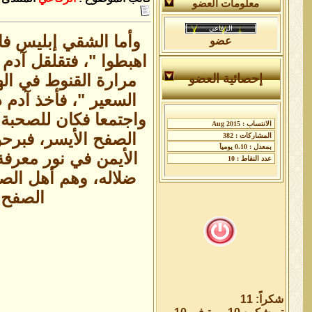
معلومات العضو
وأما الشقي إبليس فان
عضو
اهبطوا "، فتقلقل آدم
مرارة القنوط في ال
إحصائية العضو
السعير "، فأخذ آدم 
واجتمعا فكان للصحبة 
الصفح الأيسر، فبرح
الأيمن في نور معرفة
ضلاله، وهم أهل الصف
الصفح ا
شكراً: 11