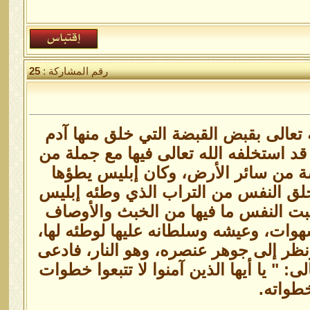
رقم المشاركة :
25
ه تعالى بقبض القبضة التي خلق منها آدم
د استخلفه الله تعالى فيها مع جملة من
ضة من سائر الأرض، وكان إبليس يطؤها
لق النفس من التراب الذي وطئه إبليس
بت النفس ما فيها من الخبث والأوصاف
وات، وعيشه وسلطانه عليها لوطئه لها،
ظر إلى جوهر عنصره، وهو النار، فادعى
: " يا أيها الذين آمنوا لا تتبعوا خطوات
طواته.