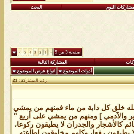
شاركات اليوم
البحث
صفحة 3 من 5
>
5
4
3
2
1
<
كات
المشاركة التالية
أدوات الموضوع
انواع عرض الموضوع
رقم المشاركة :
21
الله خلق كل دابة من ماء فمنهم من يمشي
ر والآدمي ] ومنهم من يمشي على أربع "
ئم كالأشجار والجدران لا يطيقون ركوعا،
ا يطيقون رفعا، وكلهم مخلوقون لطاعته