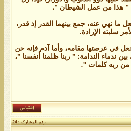
 " هذا من عمل الشيطان ".
ل ما نهي عنه، جمع بينهما القدر إذ قدر،
أمر سلبته الإرادة.
جعل في عرصتها مقامه، وأما آدم فإنه حن
بين ندماء الندامة: " ربنا ظلمنا أنفسنا "،
 من ربه كلمات ".
رقم المشاركة :
24