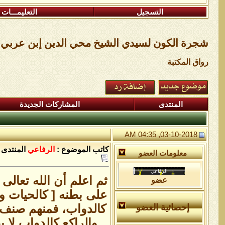
التسجيل
التعليمـــات
شجرة الكون لسيدي الشيخ محي الدين إبن عربي 
رواق المكتبة
المنتدى
المشاركات الجديدة
03-10-2018, 04:35 AM
كاتب الموضوع :
الرفاعي
المنتدى 
معلومات العضو
ثم اعلم أن الله تعالى
عضو
على بطنه [ كالحيات و
كالدواب، فمنهم صنف ك
إحصائية العضو
والراكع كالدواب لا 