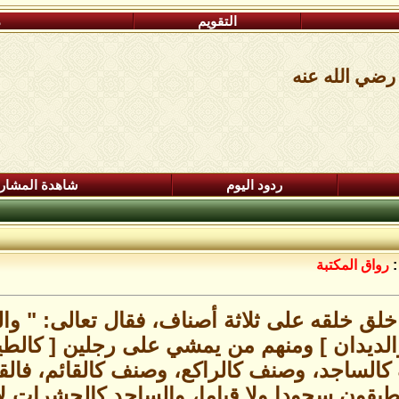
التقويم
م
رضي الله عنه
ردود اليوم
شاهدة المشار
:
رواق المكتبة
 خلق خلقه على ثلاثة أصناف، فقال تعالى: " و
الديدان ] ومنهم من يمشي على رجلين [ كالطي
الساجد، وصنف كالراكع، وصنف كالقائم، فالقا
يطيقون سجودا ولا قياما، والساجد كالحشرات ل