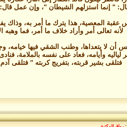
ل: " إنما استزلهم الشيطان "، وإن عمل قال:
س عقبة المعصية، هذا يترك ما أمر به، وذاك يفع
لأنه تعالى أمر وأراد خلاف ما أمر، فما وهبه ال
ليس أن لا يتعداها، وطنب الشقي فيها خيامه، و
 لياليه وأيامه، فعاد على نفسه بالملامة، فنادى 
فتلقى بشير قربته، بتفريج كربته " فتلقى آدم
:
رواق المكتبة