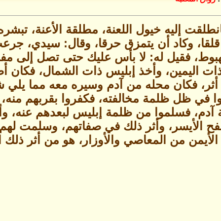
طلقت إليه خيول اللعنة، مطلقة الأعنة، تبشره 
 قلقا، وكاد أن يتمزق حرقا، وقال: سيدي، جر
هبوط، فقيل له: لا بأس عليك حتى تصل إلى مف
ذات اليمين، وأخذ إبليس ذات الشمال، فكان أص
أثر، فكان محله من آدم وسيره معه مما يلي ش
وا في ظل ظلمة مخالفته، فكفروا بقربهم منه،
 آدم، فسلموا من ظلمة إبليس لبعدهم عنه، و
ح الأيسر، وأثر ذلك في صفاتهم، وسلمت لهم أن
لأيمن من المعاصي والأوزار، هو من أثر ذلك ا