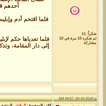
أحدهم قا
فلما اقتحم آدم وإبلي
شكراً: 11
فلما تعدياها حكم لإب
تم شكره 10 مرة في 10
مشاركة
إلى دار المقامة، وتذكر
03-10-2018, 04:57 AM
كاتب الموضوع :
الرفاعي
المنتدى 