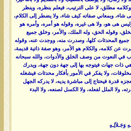
وكلامه مطلق، لا على الترتيب، فيعلم بنظره، وينظر
متى شاء، وبمعاني صفاته كيف شاء، ولا يضطر إلى الكلام،
 وليس هى هو، ولا هى غيره، وقوله هو أمره، وأمره هو
خلق، وقوله الحق، وله الملك، والأمر، وخلق جميع
 جميع المحدثات كلها، وصدرت منه، ووجدت عنه، وقوله
نما ظهرت عن كلامه، والكلام هو الأمر، وهو صفة ذاتية قديمة،
ترتيب في النعوت من وصف الخلق والأدوات، والله سبحانه
هي ذات جهات فيتوجه بها إلى جهة دون جهة، ويدرك
خلوقات، ولا يفكر في الأمور بأفكار محدثات فيشغله
عجزه قدرة فيحتاج إلى مباشرة يديه، لا يدركه الجهل
درته، ولا الملل لفعله، ولا الكسل لصنعه، ولا البدء
 وَجَـلاَلِـهِ