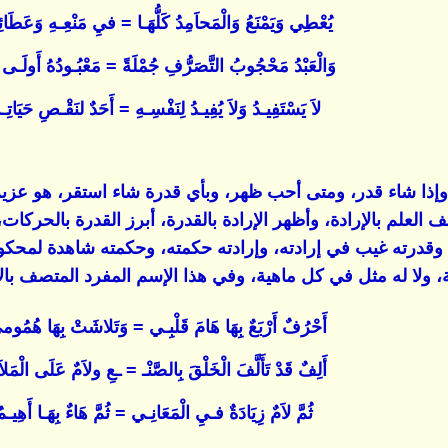
يُعْطِي وَيَمْنَعُ وَالْمَحاَمِدُ كَلُّهَـا = فيِ مَنْعِـهِ وَعَطَائِـ
وَالْعَبْدُ مَحْجُوبُ التَّصَرُّفِ جُمْلَةً = مَعْبُـودُهُ أَولَـى بِـ
لاَ يَسْتَفِيـدُ وَلاَ يُفِيـدُ لِنَفْسِـهِ = أَحَدٌ لنَقْـصِ حَيَاتِـهِ
 وإذا شاء قدر، ومتى أحب ظهر، وبأي قدرة شاء استقر، هو ع
لعلم بالإرادة، وأظهر الإرادة بالقدرة، أبرز القدرة بالحركات
وقدرته غيب في إرادته، وإرادته حكمته، وحكمته شاهدة لمحكو
ولا له مثل في كل ماهية، وفي هذا الإسم المفرد المتصف بالأل
أَحْرُفٌ أَرْبَعٌ بِهَا هَامَ قَلْبِـي = وَتَلاشَتْ بِهَا هُمُ
أَلِفٌ قَدْ تَأَلَّفَ الْخَلْقَ بِالصَّنْـ = ـعِ ولاَمٌ عَلَى الْمَل
ثُمَّ لاَمٌ زِيَادَةٌ فـيِ الْمَعَانِـي = ثُمَّ هَاءٌ بِهَـا أَهِيـ