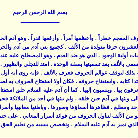
بسم الله الرحمن الرحيم
ـــــــــــــــــــــــــ
لمعجم خطراً . وأعظمها أمراً . وأرفعها قدراً . وهو آدم الحر
والعشرون حرفا متولدة من الألف . كجميع بني آدم من آدم والح
ات أولية الوجود . الذي هو ضد العدم . وهو المصطلح عليه عند 
سمى بالألف بعد تسميتها بصفة الوحدة . امتد للتجلي والظهور . 
 بذلك لتوقف عوالم الحروف فعرف بالألف . فإنه روى أنه أول م
بتدا كتابه . واستفتاح حروفه . فكان أولا استفتاح الحروف به لص
ن بها . وينسبون إليها . كما أن آدم عليه السلام خلق استفتاحاً
الى وبثها في آدم حين خلقه . ولم يبثها في أحد من الملائكة ف
وحد ومطلع . فظاهرها أسماؤها وصورها . وباطنها معانيها وأسرا
و من الألف لتناول الحروف من فوائد أسرار المعاني . على 
لذي تميز به آدم عليه السلام . وتخصص بسببه من تعليم الحق له