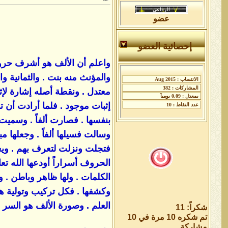
عضو
إحصائية العضو
واعلم أن الألف هو أشرف حروف ا
والمؤنث منه بنت . والثمانية 
معتدل . ونقطة أصله إشارة لإثب
إثبات موجود . فلما أرادت أن ت
بنفسها . فصارت ألفاً . وسميت
وسالت فسيلها ألفاً . وجعلها م
فتجلت ونزلت لتعرف بهم . ويعرفو
الحروف أسراراً أودعها الله تع
الكلمات . ولها ظاهر وباطن . 
وكشفها . فكل تركيب وتولية ه
العلم . وصورة الألف هو السر ا
شكراً: 11
تم شكره 10 مرة في 10
مشاركة