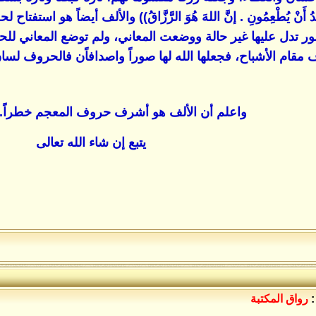
َمَا أُرِيدُ أَنْ يُطْعِمُونِ . إنَّ اللهَ هُوَ الرَّزَّاقُ)) والألف أيضاً
 تدل عليها غير حالة ووضعت المعاني، ولم توضع المعاني للحر
 مقام الأشباح، فجعلها الله لها صوراً واصدافاًن فالحروف لسا
واعلم أن الألف هو أشرف حروف المعجم خطراً.......
يتبع إن شاء الله تعالى
:
رواق المكتبة