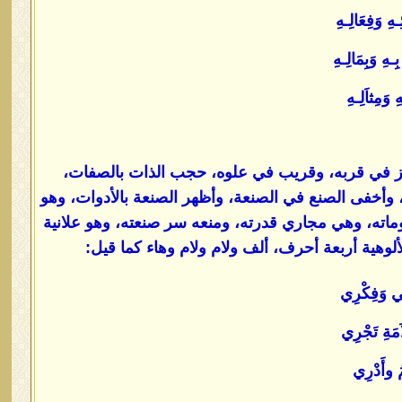
هِ وَفِعَالِـهِ
هِ وَبِمَالِـهِ
 وَمِثاَلِـهِ
زيز في قربه، وقريب في علوه، حجب الذات بالصفات،
، وأخفى الصنع في الصنعة، وأظهر الصنعة بالأدوات، وهو
ماته، وهي مجاري قدرته، ومنعه سر صنعته، وهو علانية
وهية أربعة أحرف، ألف ولام ولام وهاء كما قيل:
ومي وَفِكْرِي
اَمَةِ تَجْرِي
مُ وأَدْرِي