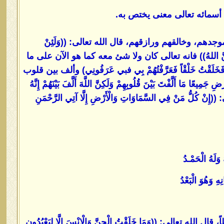
سمائه تعالى معنى يختص به.
دهم، وخالقهم ورازقهم، قال الله تعالى: ((وَلَئِنْ
ْضَ لَيَقُولُنَّ اللهُ)) فانه تعالى كان ولا شئ معه كما هو الآن على ما
لَقْتُ خَلْقْاً فَعَرَّفْتُهُمْ بِي فبي عَرَفُونِي) وألف بين قلوب
َّفْتَ بَيْنَ قُلُوبِهِمْ وَلَكِنَّ اللَّهَ أَلَّفَ بَيْنَهُمْ إِنَّهُ
ُّ مَنْ فِي السَّمَاوَاتِ وَالْأَرْضِ إِلَّا آتِي الرَّحْمَنِ
وَلَهُ الْحَمْـدُ
ِ وَهُوَ الْبَعْدُ
ى: ((وَمَا خَلَقْتُ الْجِنَّ وَالْإِنْسَ إِلَّا لِيَعْبُدُونِ