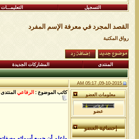
التسجيل
التعليمـــات
القصد المجرد في معرفة الإسم المفرد
رواق المكتبة
المنتدى
المشاركات الجديدة
09-10-2015, 05:17 AM
كاتب الموضوع :
الرفاعي
المنتدى 
معلومات العضو
عضو
إحصائية العضو
واعلم أن جميع أسمائه وصفاته، لا