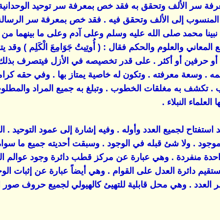
ة سر الألف وتحقق به فقد خص بمعرفة سر توحيد الوحدانية 
منسوب إلى الألف وتحقق فيه . فقد خص بمعرفة سر الرسالة ا
نبينا محمد صلى الله عليه وسلم وعلى آدم وعلى ما بينهما من 
معاني والعلوم والحكم فقال : ( أُوتِيتُ جَوَامِعَ الْكَلِم ) و
رفين أو أكثر . على قدر تخصيصه في الأزل فيتصرف بذلك في ك
 . وسعة معرفته . وتكون له خاصية يمتاز بها . وفي حقه كرا
. تكشف به مغلقات الخطوب . وتبلغ به جميع المراد والمطلو
العلماء النبلاء .
د استفتاح لجميع العدد وأوله . وفيه إشارة إلى عمود التوحيد . 
لموجود . ولا شئ قبله في الوجود . وسبقت أحديته جميع ما سوا
ة واحدة منفردة . وهي عبارة عن مركز قطب دائرة وجود عوالم 
ستقيم دائرة العدل على القوام . وهي أيضاً عبارة عن إثبات الوج
حصر العدد . وهي محل قابلية للتهيئ كالهيولي لجميع حروف صور