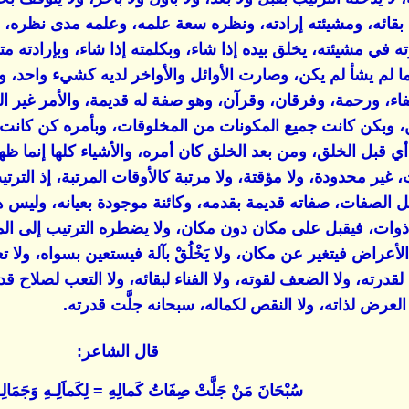
 بقائه، ومشيئته إرادته، ونظره سعة علمه، وعلمه مدى نظره، 
ه في مشيئته، يخلق بيده إذا شاء، وبكلمته إذا شاء، وبإرادته 
 وما لم يشأ لم يكن، وصارت الأوائل والأواخر لديه كشيء واحد،
اء، ورحمة، وفرقان، وقرآن، وهو صفة له قديمة، والأمر غير ال
، وبكن كانت جميع المكونات من المخلوقات، وبأمره كن كانت
نْ بَعْدُ)) أي قبل الخلق، ومن بعد الخلق كان أمره، والأشياء كلها إ
، غير محدودة، ولا مؤقتة، ولا مرتبة كالأوقات المرتبة، إذ ال
الصفات، صفاته قديمة بقدمه، وكائنة موجودة بعيانه، وليس 
ذوات، فيقبل على مكان دون مكان، ولا يضطره الترتيب إلى الم
عراض فيتغير عن مكان، ولا يَخْلُقْ بآلة فيستعين بسواه، ولا ت
ل لقدرته، ولا الضعف لقوته، ولا الفناء لبقائه، ولا التعب لصلاح ق
ا العرض لذاته، ولا النقص لكماله، سبحانه جلَّت قدرته.
قال الشاعر:
سُبْحَانَ مَنْ جَلَّتْ صِفَاتُ كَمالِهِ = لِكَماَلِـهِ وَجَمَالِـهِ