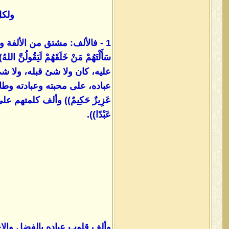
ولكل
1 - فالألف: مشتق من الألفة و
سَأَلْتَهُمْ مَنْ خَلَقَهُمْ لَيَقُولُ
عليه، كان ولا شئ قبله، ولا شئ بعده، 
عباده، على محبته وعبادته وطاعته في الايم
عَزِيزٌ حَكِيمٌ)) وألف كلمتهم على ال
عَبْدًا)).
وألف قلوب عباده بالفضل والاحسان وا