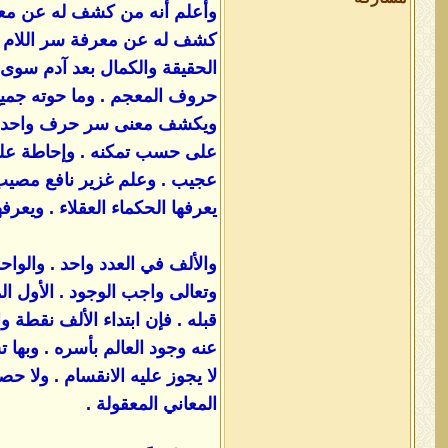
وأعلم أنه من كشف له عن معرف
كشف له عن معرفة سر اللام ال
الحقيقة والكمال بعد آدم سوى 
حروف المعجم . وما حوته جميع ال
ويكشف معنى سر حرف واحد أو ح
على حسب تمكنه . وإحاطة علمه
عجيب . وعلم غزير نافع مصيب 
يعرفها الحكماء العقلاء . ويعرفها 
والألف في العدد واحد . والواح
وتعالى واجب الوجود . الأول ا
قبله . فإن ابتداء الألف نقط
عنه وجود العالم بأسره . وبها ت
لا يجوز عليه الانقسام . ولا 
المعاني المعقولة .