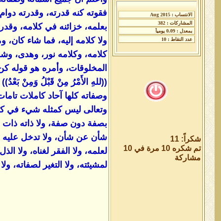
فقوته كنه قدرته، وقدرته دوام
بعلمه، خزائنه في كلامه، وقدرت
ولا كلامه إليه، فما شاء كان،
كلامه، وكلامه نور، وهدى، وشف
المخلوقات، وأمره هو قوله كن
((للهِ الأَمْرُ مِنْ قَبْلُ وَمِ
وصفاته كلها آحاد كاملات تامات
وتعالى ليس كمثله شيء في كل 
بصفة دون صفة، ولا ذاته ذات 
شأن عن شأن، ولا تدخل عليه الأ
شكراً: 11
تم شكره 10 مرة في 10
لعلمه، ولا الفقر لغناه، ولا الذ
مشاركة
لمشيئته، ولا التغير لصفاته، ول