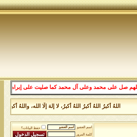
لى محمد وعلى آل محمد كما صليت على إبراهيم وعلى آل إبراه
للهُ أكبرُ اللهُ أكبرُ اللهُ أكبرُ، لا إلهَ إلَّا الله، واللهُ أكبر
اسم العضو
حفظ البيانات؟
كلمة المرور