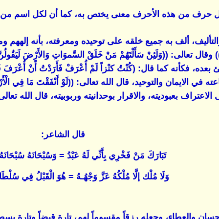
 حرف من هذه الأحرف معنى يختص به، كما أن لكل اسم من أ
التأليف، ألف به جميع خلقه على توحيده ومعرفته، بأنه إلههم وموج
نَّ اللهُ)) وقال تعالى: ((وَلَئِنْ سَأَلْتَهُمْ مَنْ خَلَقْ السَّموَاتِ وَالأَر
فكأنه كما قال: (كُنْتُ كنْزاً لَمْ أُعْرَفْ فَأَرَدْتُ أًنْ أُعْرَفَ فَخَ
ان والتوحيد، قال الله تعالى: ((لَوْ أَنْفَقْتَ مَا فِي الْأَرْضِ جَمِيعًا مَا أَل
اعتراف بعبوديته، والاقرار بوحدانيته وربوبيته، قال الله تعالى: ((إِنْ كُل
قال الشاعر:
تَبَارَكَ مَنْ فَخْرِي بِأَنِّي لَهُ عَبْدُ = وَسُبْحَانَهُ سُبْحَانَهُ 
وَلَا مُلْك إلَّا مُلْكُهُ عَزَّ وَجْهُـهُ = هُوَ الْقَبْلُ فِي سُلْطَانِه
لعطاء، وجعله رزقاً مقسوماً لهم، تارة قبضاً وتارة بسطاً، قال الله تعال