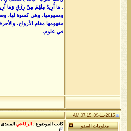
. مَا أُرِيدُ مِنْهُمْ مِنْ رِزْقٍ و
ومفهومها، وهي كسوة لها، وصور
مفهومها مقام الأرواح، والأحرف
في علوم.
09-11-2015, 07:15 AM
كاتب الموضوع :
الرفاعي
المنتدى 
معلومات العضو