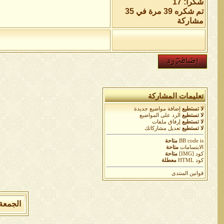
شكراً: 17
تم شكره 39 مرة في 35
مشاركة
تعليمات المشاركة
لا تستطيع
إضافة مواضيع جديدة
لا تستطيع
الرد على المواضيع
لا تستطيع
إرفاق ملفات
لا تستطيع
تعديل مشاركاتك
is
BB code
متاحة
الابتسامات
متاحة
كود [IMG]
متاحة
كود HTML
معطلة
قوانين المنتدى
الجمعة 7 من اغسطس 2026 , الساعة الان 09:00:20