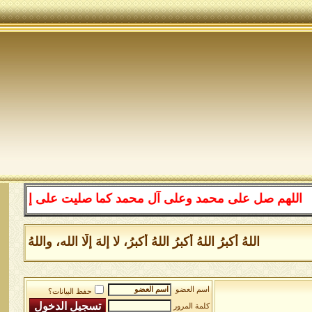
لهم صل على محمد وعلى آل محمد كما صليت على إبراهيم وعلى 
اللهُ أكبرُ اللهُ أكبرُ اللهُ أكبرُ، لا إلهَ إلَّا الله، وال
اسم العضو
حفظ البيانات؟
كلمة المرور