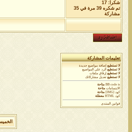
شكراً: 17
تم شكره 39 مرة في 35
مشاركة
تعليمات المشاركة
لا تستطيع
إضافة مواضيع جديدة
لا تستطيع
الرد على المواضيع
لا تستطيع
إرفاق ملفات
لا تستطيع
تعديل مشاركاتك
is
BB code
متاحة
الابتسامات
متاحة
كود [IMG]
متاحة
كود HTML
معطلة
قوانين المنتدى
الخميس 6 من اغسطس 2026 , الساعة الان 9