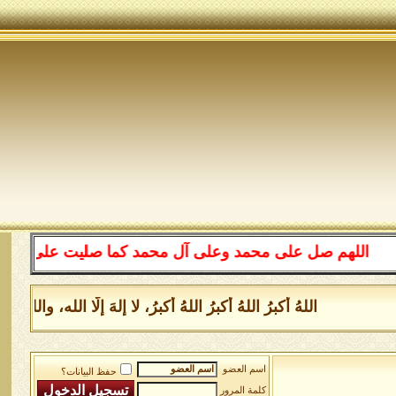
للهم صل على محمد وعلى آل محمد كما صليت على إبراهيم وعلى
اللهُ أكبرُ اللهُ أكبرُ اللهُ أكبرُ، لا إلهَ إلَّا الله، وا
اسم العضو
حفظ البيانات؟
كلمة المرور