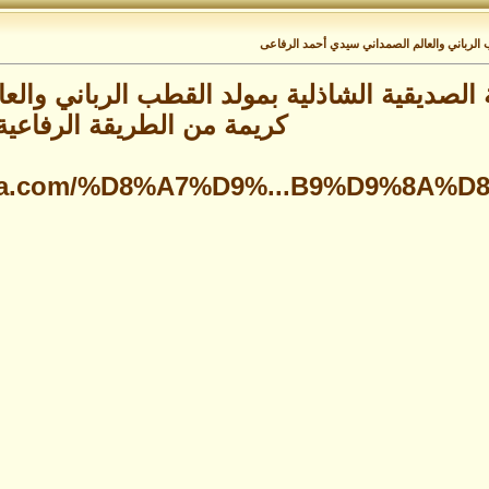
 الرباني والعالم الصمداني سيدي أحمد الرفاعى
ة الصديقية الشاذلية بمولد القطب الرباني وال
كريمة من الطريقة الرفاعية
qiya.com/%D8%A7%D9%...B9%D9%8A%D