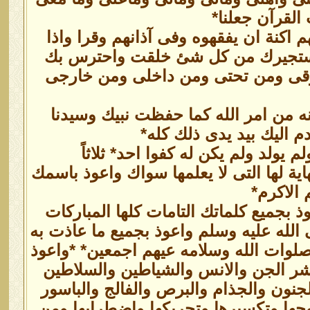
القرآن جعلنا*
م اكنة ان يفقهوه وفى آذانهم وقرا واذا
ى استجيرك من كل شئ خلقت واحترس بك
وقى ومن تحتى ومن داخلى ومن خارجى
 من امر الله كما حفظت نبيك وسيدنا
 اليك بيد يدى ذلك كله*
 يولد ولم يكن له كفوا احد* ثلاثاً
اية لها التى لا يعلمها سواك واعوذ باسمك
الاكرم*
 بجميع كلماتك التامات كلها المباركات
ى الله عليه وسلم واعوذ بجميع ما عاذت به
صلوات الله وسلامه عيهم اجمعين* *واعوذ
شر الجن والانس والشياطين والسلاطين
جنون والجذام والبرص والفالج والباسور
ها وتكسيرها وتحريكها واضطرابها ومن