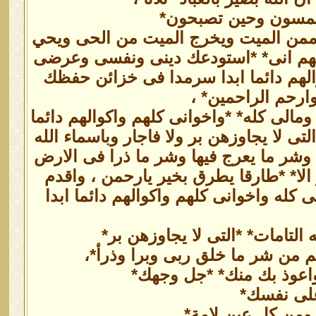
 تمسون وحين تصبحون*
ممن الميت ويخرج الميت من الحى ويحي
اللهم انى* *استودعك دينى ونفسى وعرضى
الهم دائما ابدا سرمدا فى خزائن حفظك
وارحم الراحمين* ،
مالى كله* *واخوانى كلهم واكوالهم دائما
ى لا يجاوزهن بر ولا فاجار وباسماء الله
 وشر ما يعرج فيها وشر ما ذرا فى الارض
 الا* *طارقا يطرق بخير يارحمن ، واقدم
 كله واخوانى كلهم واكوالهم دائما ابدا
لتامات* *التى لا يجاوزهن بر*
لم من شر ما خلق ربى وبرا وذرأ*،
اعوذ بك منك* *جل وجهك*
 على نفسك*
 ومن كل عين لامة*