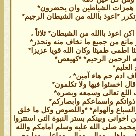
ن همزات الشياطين وان يحضرون*
ر *اعوذ باالله من الشيطان الرجيم*
 اعوذ باالله من الشيطان* ثلاثاً ،
ز مانع من جميع ما نخاف منه ونحذر*
 اطمى طميثا وكان الله قويا عزيزا*
ه الرحمن الرحيم* *كهيعص*
العليم*
قاف ادم حم هاء آمين* ،
ال اخسئوا فيها ولا تكلمون*
 اللع تعالى وسمعه وبصره*
ذواتكم واسماعكم وابصاركم*
السباع والهوام* *واللصوص وكل ما خلق
 اخوانى وبينكم بستر النبوة التى استتروا
حمد صلى الله عليه وسلم امامكم والله
ى واهلى ومالى ومالى وماعلى وما معى