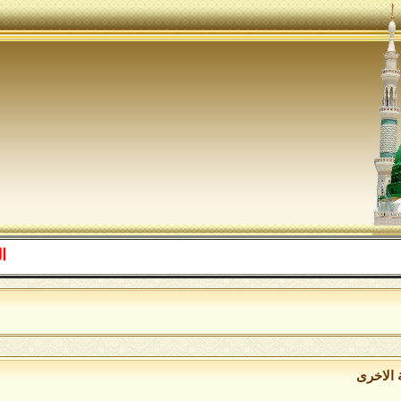
اللهم صل ع
ا
 الاخرى