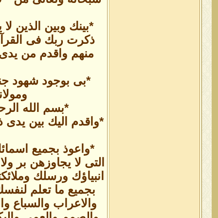
*بينك وبين الذين لا
ذكرت ربك فى القرآن
منهم واقدم من يدى
*بى بوجود شهود جن
ومولان
*بسم الله الرحم
*واقدم اليك بين يدى ذل
*واعوذ بجميع اسمائك
التى لا يجاوزهن بر ول
انبياؤك ورسلك وملائك
بجميع ما تعلم لنفس
والاعراب والسباع وا
والصمم والعمى والب