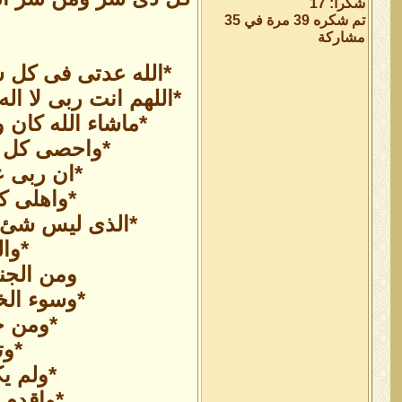
شكراً: 17
تم شكره 39 مرة في 35
مشاركة
*الله عدتى فى كل شد
*اللهم انت ربى لا ال
*ماشاء الله كان 
*واحصى كل ش
*ان ربى ع
*واهلى كل
*الذى ليس شئ 
*وا
ومن الجن
*وسوء الخ
*ومن ج
*وت
*ولم يك
*واقدم ا