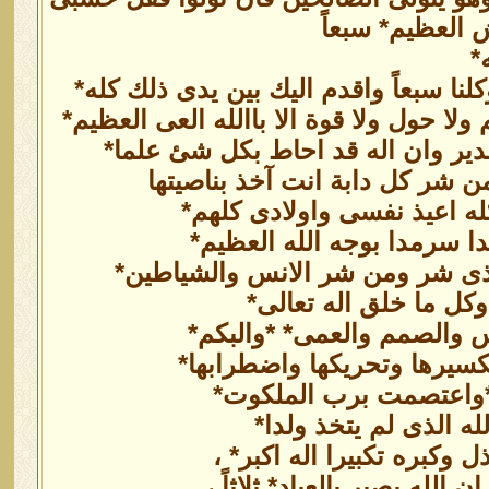
ش العظيم* سبعاً
*
نا سبعاً واقدم اليك بين يدى ذلك كله*
لا حول ولا قوة الا باالله العى العظيم*
دير وان اله قد احاط بكل شئ علما*
شر كل دابة انت آخذ بناصيتها
ه اعيذ نفسى واولادى كلهم*
دا سرمدا بوجه الله العظيم*
ذى شر ومن شر الانس والشياطين*
كل ما خلق اله تعالى*
س والصمم والعمى* *والبكم*
سيرها وتحريكها واضطرابها*
* *واعتصمت برب الملكوت*
له الذى لم يتخذ ولدا*
وكبره تكبيرا اله اكبر* ،
لله بصير بالعباد* ثلاثاً ،