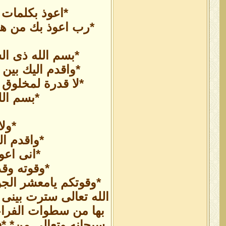
*اعوذ بكلمات 
*رب اعوذ بك من هم
*بسم الله ذى الش
*واقدم اليك بين 
*لا قدرة لمخلوق 
*بسم الل
*ولا
*واقدم ال
*انى اعو
*وقوته وق
*وقوتكم يامعشر الجن
الله تعالى سترت بينى و
بها من سطوات الفراع
سبحانه وتعالى من* *