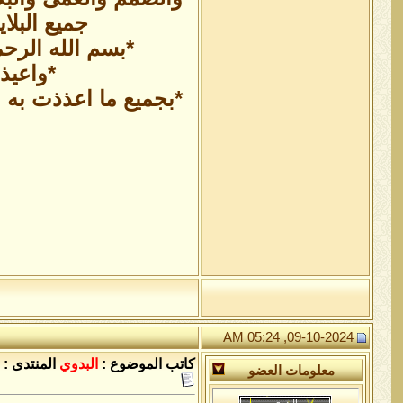
جميع البلا
*بسم الله الرحمن
*واعيذ
*بجميع ما اعذذت به 
09-10-2024, 05:24 AM
كاتب الموضوع :
البدوي
المنتدى :
معلومات العضو