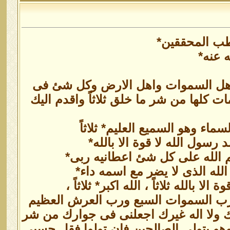
قطب المحققين*
 عنه*
 اهل السموات واهل الارض وكل شئ فى
ات كلها من شر ما خلق ثلاثاً واقدم اليك
اء وهو السميع العليم* ثلاثاً
رسول الله لا قوة الا بالله*
 الله على كل شئ اعطانيه ربى*
لله الذى لا يضر مع اسمه داء*
بالله ثلاثاً ، الله اكبر* ثلاثاً ،
 الله رب السموات السبع ورب العرش العظيم
ؤك ولا اله غيرك اجعلنى فى جوارك من شر
هو يتولى الصالحين فان تولوا فقل حسبى