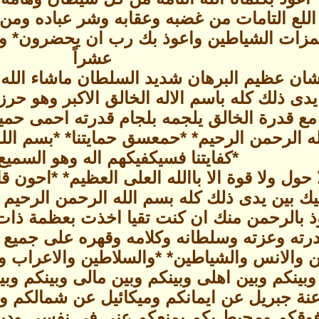
اللع التامات من غضبه وعقابه وشر عباده وم
زات الشياطين واعوذ بك رب ان يحضرون* وتكر
عشراً
ان عظيم البرهان شديد السلطان ماشاء الله اكن
يدى ذلك كله باسم الاله الخالق الاكبر وهو حر
مع قدرة الخالق يلجمه بلجام قدرته احمى حميثا
ه الرحمن الرحيم* *حمعسق حمايتنا* *بسم الل
*كفايتنا فسيكفيكهم اله وهو السميع 
 حول ولا قوة الا باالله العلى العظيم* *احون 
يك بين يدى ذلك كله بسم الله الرحمن الرحيم ق
ذ بالرحمن منك ان كنت تقيا اخذت بعظمة ذات
درته وعزته وسلطانه وكلامه وقهره على جميع 
 والانس والشياطين* *والسلاطين والاعراب و
بينكم وبين اهلى وبينكم وبين مالى وبينكم وبين
نة جبريل عن ايمانكم وميكائيل عن شمالكم وم
فوقكم ومحيط بكم بمنعكم عنى فى نفسى ودين