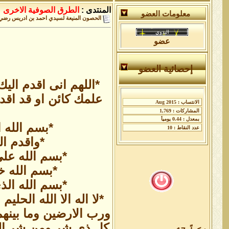
المنتدى :
الطرق الصوفية الاخرى
معلومات العضو
الحصون المنيعة لسيدي احمد بن ادريس رضي 
عضو
إحصائية العضو
*اللهم انى اقدم ا
علمك كائن او قد اقدم
*بسم الله 
*واقدم ال
*بسم الله عل
*بسم الله خ
*بسم الله الذى 
*لا اله الا الله الحل
ورب الارضين وما بينه
كل ذى شر ومن شر الشي