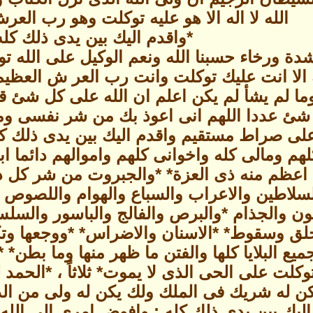
الله لا اله الا هو عليه توكلت وهو رب العر
*واقدم اليك بين يدى ذلك كله
ة ورخاء حسبنا الله ونعم الوكيل على الله توكل
ه الا انت عليك توكلت وانت رب العر ش العظيم و
وما لم يشأ لم يكن اعلم ان الله على كل شئ ق
ئ عددا اللهم انى اعوذ بك من شر نفسى ومن 
لى صراط مستقيم واقدم اليك بين يدى ذلك كل
هم ومالى كله واخوانى كلهم واموالهم دائما اب
اعظم منه ذى العزة* *والجبروت من شر كل 
لسلاطين والاعراب والسباع والهوام واللصوص و
ون والجذام *والبرص والفالج والباسور والسل
لق وسقوط* *الاسنان والاضراس* *ووجعها وتك
ميع البلايا كلها والفتن ما ظهر منها وما بطن
وكلت على الحى الذى لا يموت* ثلاثاً ، *الحمد ل
ن له شريك فى الملك ولك يكن له ولى من الذل 
ليك بين يدى ذلك كله : وافوض امرى الى الله ان ا