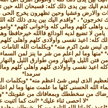
قدم اليك بين يدى ذلك كله: فسبحان الله حين
ات والارض وعشيا وحين تظهرون يخرج الحى 
ك تخرجون* ، *واقدم اليك بين يدى ذلك كله 
 واهلى كلهم ومالى كله واخوانى كلهم* *وامو
يامن لا تضيع لديه الودائع فاالله خيرحافظا وه
لك كله: اعيذ نفسى واولادى كلهم واهلى كلهم و
ى ليس شئ اكرم منه* *وبكلمات الله التامات الت
 *منها وما لم اعلم من شر ما ينز لمن السماء
ن فتن الليل والنهار ومن طوارق الليل والنهار
كله اعيذ نفسى واولادى كلهم واهلى كلهم ومالى
سرمدا*
العظيم الذى ليس شئ اعظم منه* *وبكلمات اله ا
ماء الله الحسنى كلها ما علمت منها وما لم اع
رضاك من سخططك وبمعافاتك من عقوبتك* *و
*لا احصى ثناء عليك* *انت كما اثنيت
*اعوذ بكلماتا الله التامة من كل شيطان وهامة