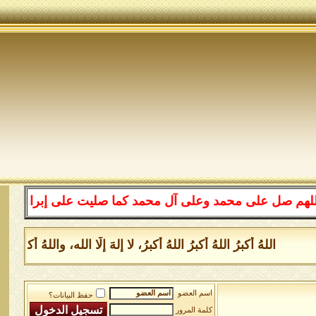
لى محمد وعلى آل محمد كما صليت على إبراهيم وعلى آل إبراه
للهُ أكبرُ اللهُ أكبرُ اللهُ أكبرُ، لا إلهَ إلَّا الله، واللهُ أكبر
اسم العضو
حفظ البيانات؟
كلمة المرور