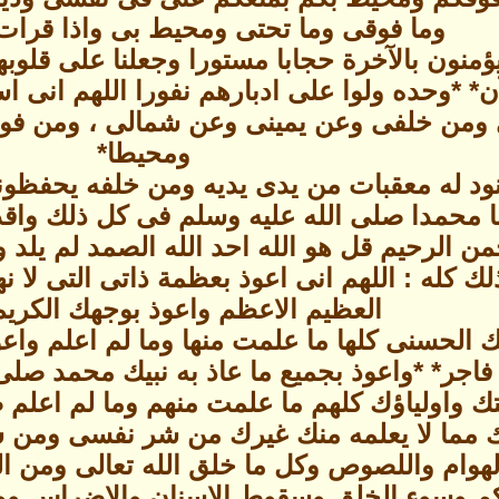
وما فوقى وما تحتى ومحيط بى واذا قرات 
 يؤمنون بالآخرة حجابا مستورا وجعلنا على قلوبه
* *وحده ولوا على ادبارهم نفورا اللهم ان
 ومن خلفى وعن يمينى وعن شمالى ، ومن ف
ومحيطا*
ود له معقبات من يدى يديه ومن خلفه يحفظونه
ا محمدا صلى الله عليه وسلم فى كل ذلك واقدم
ن الرحيم قل هو الله احد الله الصمد لم يلد ولم
ك كله : اللهم انى اعوذ بعظمة ذاتى التى لا نه
العظيم الاعظم واعوذ بوجهك الكريم 
 الحسنى كلها ما علمت منها وما لم اعلم واعوذ
ا فاجر* *واعوذ بجميع ما عاذ به نبيك محمد صل
تك واولياؤك كلهم ما علمت منهم وما لم اعلم 
ك مما لا يعلمه منك غيرك من شر نفسى ومن 
لهوام واللصوص وكل ما خلق الله تعالى ومن ال
كم وسوء الخلق وسقوط الاسنان والاضراس ووج