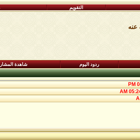
التقويم
م
عنه
ردود اليوم
شاهدة المشار
04
05:24 A