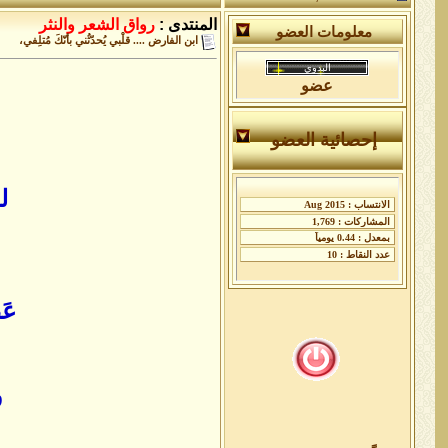
المنتدى :
رواق الشعر والنثر
معلومات العضو
ابن الفارض .... قلْبي يُحدّثُني بأنّكَ مُتلِفي،
عضو
إحصائية العضو
ل
عَ
و