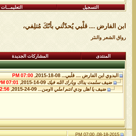
التسجيل
التعليمـــات
ابن الفارض .... قلْبي يُحدّثُني بأنّكَ مُتلِفي،
رواق الشعر والنثر
المنتدى
المشاركات الجديدة
البدوي
ابن الفارض .... قلْبي...
08-18-2015,
07:00 PM
ضيف
سلمت يداك وبارك الله فيك
09-14-2015,
07:01 PM
ضيف
يا اهل ودي انتم املي \\ومن...
09-24-2015,
:56 AM
08-18-2015, 07:00 PM