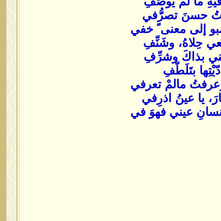
وفيهِ ما لم يُوصَفِ
دتُ حسنَ تصرُّفي
صبو إلى معنى ً خفي
ْعي حِلاهُ، وشَنِّفِ
فني بذاكَ وشرِّفِ
تِها بتَلَطّفِ
رفتُ مالمْ تعرفي
سارَ، يا عينُ اذرِفي
إنسانِ عيني فهوَ في