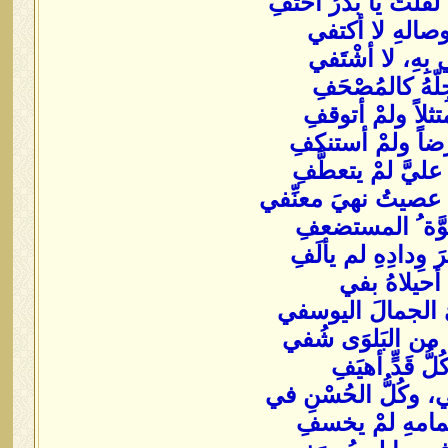
َ لقلتُ يا بدرُ اختفِ
بوصالهِ لا أكتفي
في بِهِ، لا أشْتَفي
ِلّهُ كالمُصْحَفِ
تثلاً ولمْ أتوقفِ
رضاً ولمْ أستنكفِ
يَّ لمْ يتعطَّفِ
ِ عصيتُ نهيَ معنِّفي
قوَّة ُ المستضعفِ
 وِدادِهِ لم يألَفِ
 أحيلاهُ بفي
َ الجمالَ اليوسفي
اً، من البَلوَى شُفي
ُّ قَدٍّ أهيَفِ
ي، وكُلُّ الحُسْنِ في
 تمامهِ لمْ يخسفِ