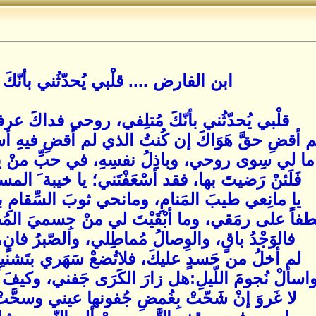
ابن الفارض .... قلْبي يُحدّثُني بأنّكَ 
قلْبي يُحدّثُني بأنّكَ مُتلِفي، روحي فداكَ عرف
م أقضِ حقَّ هَوَاكَ إن كُنتُ الذي لم أقضِ فيهِ أ
ما لي سِوى روحي، وباذِلُ نفسِهِ، في حبِّ منْ 
فَلَئنْ رَضيتَ بها، فقد أسْعَفْتَني؛ يا خيبة َ ال
يا مانِعي طيبَ المَنامِ، ومانحي ثوبَ السِّقامِ
طفاً على رمَقي، وما أبْقَيْتَ لي منْ جِسميَ المُ
فالوَجْدُ باقٍ، والوِصالُ مُماطِلي، والصّبرُ فانٍ،
لم أخلُ من حَسدٍ عليكَ، فلاتُضعْ سَهَري بتَشنيعِ 
اسألْ نُجومَ اللّيلِ:هل زارَ الكَرَى جَفني، وكيفَ 
لا غَروَ إنْ شَحّتْ بِغُمضِ جُفونها عيني وسحَّتْ با