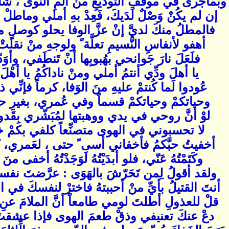
وبماجرى في موقفِ التَّوديعِ منْ ألمِ النّوى ، شاه
إن لم يكُنْ وَصْلٌ لَدَيكَ، فَعِدْ بهِ أملي وماطل
فالمطلُ منكَ لديَّ إنْ عزَّ الوفا يحلو كوصلٍ
أهفو لأنفاسِ النَّسيمِ تعلَّة ً ولوجهِ منْ نقل
فلَعَلَ نارَ جَوانحي بهُبوبِها أنْ تَنطَفي، وأوَ
يا أهلَ ودِّي أنتمُ أملي ومنْ ناداكُمُ يا أهْل
عُودوا لَما كُنتمْ عليهِ منَ الوَفا، كرماً فإنِّي 
وحياتكمْ وحياتكمْ قسماً وفي عُمري، بغيرِ حياتِ
لوْ أنَّ روحي في يدي ووهبتها لمُبَشّري بِقَدو
لا تحسبوني في الهوى متصنِّعاً كلفي بكمْ خلق
أخفيتُ حبَّكمُ فأخفاني أسى ً حتى ، لعَمري، 
وكَتَمْتُهُ عَنّي، فلو أبدَيْتُهُ لَوَجَدْتُهُ أخفى من
ولقد أقولُ لِمن تَحَرّشَ بالهَوَى : عرَّضتَ نف
أنتَ القتيلُ بأيِّ منْ أحببتهُ فاخترْ لنفسكَ 
قلْ للعذولِ أطلتَ لومي طامعاً أنَّ الملامَ ع
دعْ عنكَ تعنيفي وذقْ طعمَ الهوى فإذا عشقتَ ف