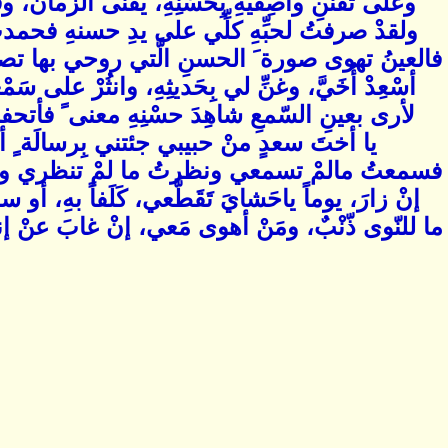
وعلى تَفَنُّنِ واصِفيهِ بِحُسْنِهِ، يَفْنى الزّمانُ، 
ولقدْ صرفتُ لحبِّهِ كلِّي على يدِ حسنهِ فحم
فالعينُ تهوى صورة َ الحسنِ الَّتي روحي بها ت
أسْعِدْ أُخَيَّ، وغنِّ لي بِحَديثِهِ، وانثُرْ على سَم
لأرى بعينِ السّمعِ شاهِدَ حسْنِهِ معنى ً فأتح
يا أختَ سعدٍ منْ حبيبي جئتني بِرسالَة ٍ أدّيْ
فسمعتُ مالمْ تسمعي ونظرتُ ما لمْ تنظري وع
إنْ زارَ، يوماً ياحَشايَ تَقَطَّعي، كَلَفاً بهِ، أو 
ما للنّوى ذّنْبٌ، ومَنْ أهوى مَعي، إنْ غابَ عنْ 