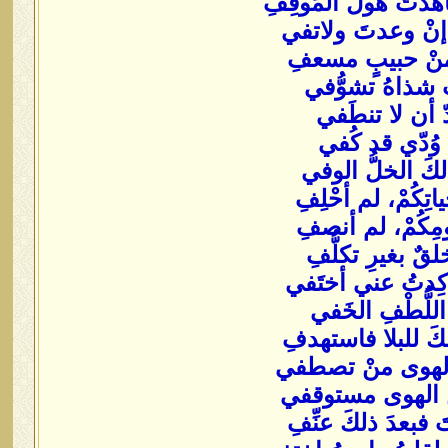
َدتُ هَولَ المَوقِفِ
ْ إنْ وعدتَ ولاتفي
 منْ حبيبٍ مسعفِ
تْ شذاهُ تشوُّفي
دّ أن لا تنطَفي
َ وُدّي قد كُفي
ذلكَ الخلُّ الوفي
كُمْ، لم أحْلِفِ
مِكُمْ، لم أنصفِ
ٌ بغيرِ تكلُّفِ
كِدتُ عني أختَفي
َ اللُّطْفِ الخَفي
سكَ للبلا فاستهدفِ
في الهوى منْ تصطفي
نِ الهوى مستوقفي
بعدَ ذلكَ عنِّفِ