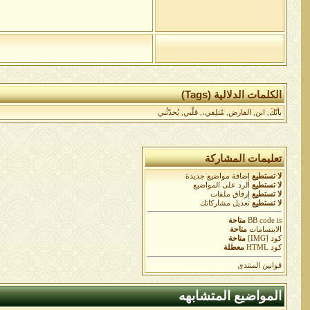
الكلمات الدلالية (Tags)
بأنّكَ
,
ابن
,
الفارض
,
مُتلِفي،
,
قلْبي
,
يُحدّثُني
تعليمات المشاركة
لا تستطيع
إضافة مواضيع جديدة
لا تستطيع
الرد على المواضيع
لا تستطيع
إرفاق ملفات
لا تستطيع
تعديل مشاركاتك
is
BB code
متاحة
الابتسامات
متاحة
كود [IMG]
متاحة
كود HTML
معطلة
قوانين المنتدى
المواضيع المتشابهه