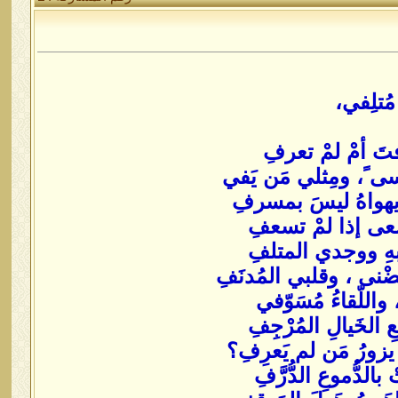
مُتلِفي،
تَ أمْ لمْ تعرفِ
سى ً، ومِثلي مَن يَفي
يهواهُ ليسَ بمسرفِ
مسعى إذا لمْ تسعفِ
 بهِ ووجدي المتلفِ
ضْنى ، وقلبي المُدنَفِ
 واللّقاءُ مُسَوّفي
الخَيالِ المُرْجِفِ
يزورُ مَن لم يَعرِفِ؟
لدُّموعِ الدُّرَّفِ