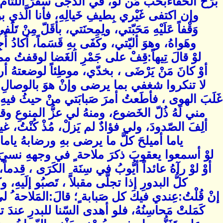
بَرَحَ الخَفاءَبحُبّ مَن لو، في الدّجى سفرَ الِّلثام
وإن اكتفى غَيْري بِطيفِ خَيالِهِ، فأنا الَّذي 
وَقْفاً عَلَيْهِ مَحَبّتي، ولِمِحنَتي، بأقَلّ مِنْ تَلَ
وهَواهُ، وهوَ أليّتي، وكَفَى بِهِ قَسَماً، أكادُ أُج
لوْ قالَ تِيهاً:قِفْ على جَمْرِ الغَضا لوقفتُ مم
أوْ كانَ مَنْ يَرْضَى ، بخدّي، موطِئاً لوضعتهُ أ
لا تنكروا شغفي بما يرضى وإنْ هوَ بالوصالِ عل
غَلَبَ الهوى ، فأطَعتُ أمرَ صَبابَتي منْ حيثُ فيه
مني لَهُ ذُلّ الخَضوع، ومنهُ لي عزُّ المنوعِ و
ألِفَ الصّدودَ، ولي فؤادٌ لم يَزلْ، مُذْ كُنْتُ، غيرَ
ياما أميلحَ كلَّ ما يرضى بهِ ورضابهُ ياما
لوْ أسمعوا يعقوبَ ذكرَ ملاحة ٍ في وجههِ نسي
أوْ لوْ رآهُ عائداً أيُّوبُ في سِنَة ِ الكَرَى ، قِدم
كلُّ البدورِ إذا تجلَّى مقبلاً ، تَصبُو إلَيهِ، وكُل
إنْ قُلْتُ:عِندي فيكَ كل صَبابة ٍ؛ قالَ:المَلاحة ُ ل
كَمَلتْ مَحاسِنُهُ، فلو أهدى السّنا للبدرِ عندَ