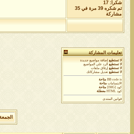
شكراً: 17
تم شكره 39 مرة في 35
مشاركة
تعليمات المشاركة
لا تستطيع
إضافة مواضيع جديدة
لا تستطيع
الرد على المواضيع
لا تستطيع
إرفاق ملفات
لا تستطيع
تعديل مشاركاتك
is
BB code
متاحة
الابتسامات
متاحة
كود [IMG]
متاحة
كود HTML
معطلة
قوانين المنتدى
الجمعة 7 من اغسطس 2026 , الساعة الان 04:50:09