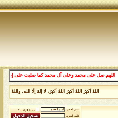
هم صل على محمد وعلى آل محمد كما صليت على إبراهيم وعلى آ
اللهُ أكبرُ اللهُ أكبرُ اللهُ أكبرُ، لا إلهَ إلَّا الله، والل
اسم العضو
حفظ البيانات؟
كلمة المرور