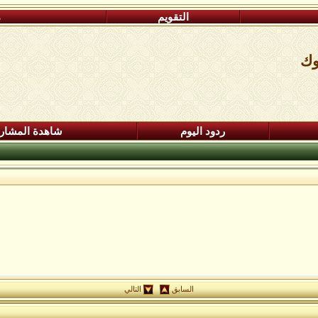
التقويم
م
وك
ردود اليوم
شاهدة المشار
السابق
التالي