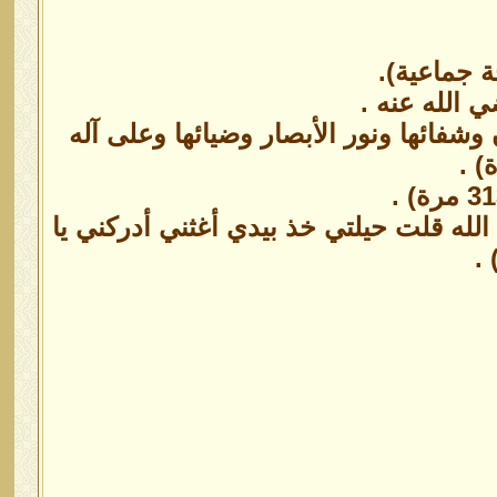
ة جماعية).
 الله عنه .
شفائها ونور الأبصار وضيائها وعلى آله
له قلت حيلتي خذ بيدي أغثني أدركني يا