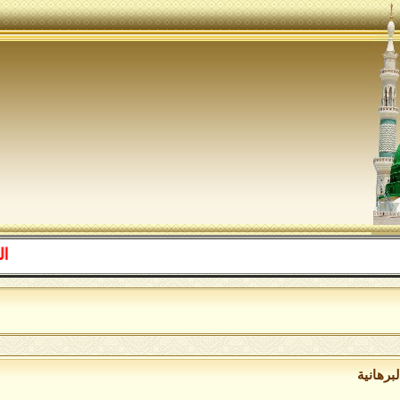
اللهم صل ع
ا
برهانية