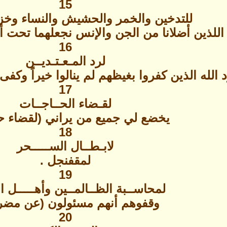
15
للتدخين والخمر والحشيش والنساء وخزي
ا اللذين أضلانا من الجن والإنس نجعلهما تحت أق
16
لرد المـعـتـديــن
 الله الذين كفروا بغيظهم لم ينالوا خيراً وكفى 
17
لقـضاء الحــاجــات
يخضع لي جميع من يراني (لقضاء حا
18
لابـطــال الســـــحر
لمقفنجل .
19
لمحاســبة الظــالمــين وأهـــــل ا
وقفوهم أنهم مسئولون (عن مضرت
20