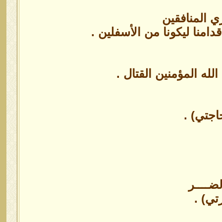
 المنافقين
دامنا ليكونا من الأسفلين .
الله المؤمنين القتال .
جتي) .
لضــــر
ي) .