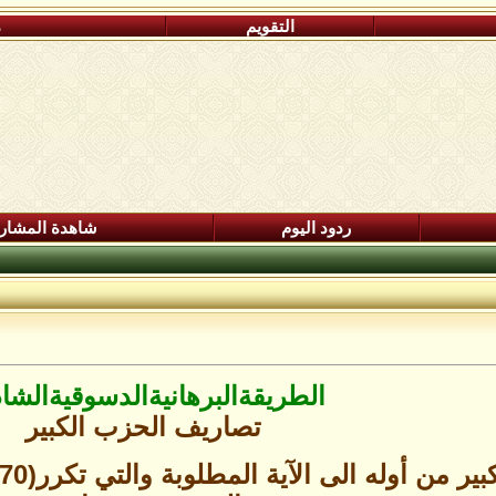
التقويم
م
ردود اليوم
شاهدة المشار
الطريقة
البرهانية
الدسوقية
الشاذ
تصاريف الحزب الكبير
وله الى الآية المطلوبة والتي تكرر(70) مرة ئم يكمل الحزب حتى آخره.