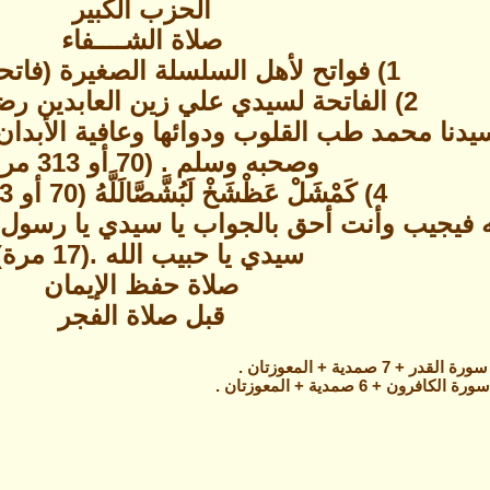
الحزب الكبير
صلاة الشــــفاء
1)
فواتح لأهل السلسلة الصغيرة (فاتح
2)
الفاتحة لسيدي علي زين العابدين رضي
دنا محمد طب القلوب ودوائها وعافية الأبدان و
وصحبه وسلم . (70 أو 313 مرة) .
4)
كَمْشَلْ عَظْشَخْ لَبُشَّصَّالَلَّهُ (70 أو 313 مرة) .
فيجيب وأنت أحق بالجواب يا سيدي يا رسول ال
سيدي يا حبيب الله .(17 مرة) .
صلاة حفظ الإيمان
قبل صلاة الفجر
7 صمدية + المعوزتان .
ون + 6 صمدية + المعوزتان .