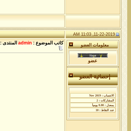
11-22-2019, 11:03 AM
كاتب الموضوع :
admin
المنتدى :
معلومات العضو
عضو
إحصائية العضو