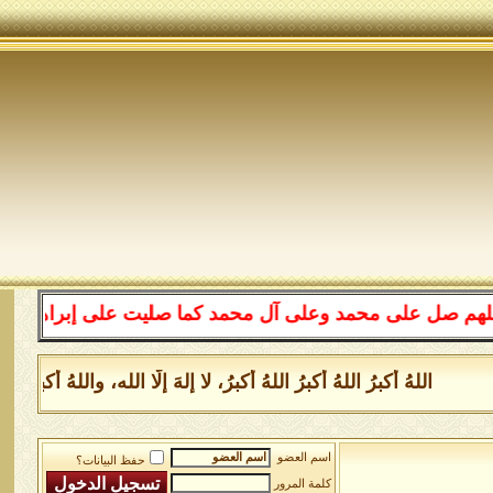
لى محمد وعلى آل محمد كما صليت على إبراهيم وعلى آل إبراه
للهُ أكبرُ اللهُ أكبرُ اللهُ أكبرُ، لا إلهَ إلَّا الله، واللهُ أكبر
اسم العضو
حفظ البيانات؟
كلمة المرور