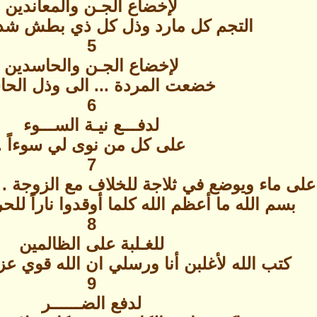
لإخضاع الجـن والمعاندين
التجم كل مارد وذل كل ذي بطش شديد
5
لإخضاع الجـن والحاسدين
خضعت المردة ... الى وذل الحا
6
لدفـــع نيـة الســـوء
على كل من نوى لي سوءاً .
7
على ماء ويوضع في ثلاجة للخلاف مع الزوجة .
بسم الله ما أعظم الله كلما أوقدوا ناراً للح
8
للغـلبة على الظالمين
كتب الله لأغلبن أنا ورسلي ان الله قوي عزي
9
لدفع الضــــــر