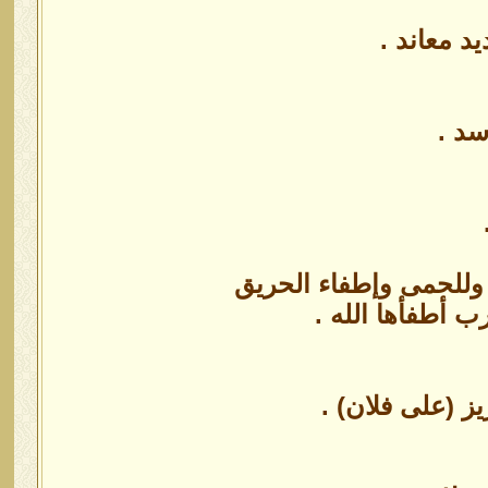
 معاند .
سد .
 وللحمى وإطفاء الحريق
رب أطفأها الله .
ز (على فلان) .