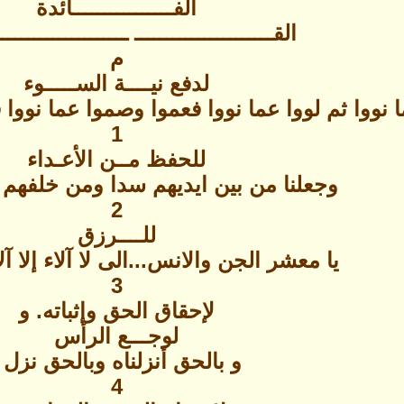
الفــــــــــــــــائدة
القــــــــــــــــــــــ ـــــــــــــــــــ
م
لدفع نيــــة الســـــوء
ا نووا ثم لووا عما نووا فعموا وصموا عما نووا 
1
للحفظ مــن الأعـداء
وجعلنا من بين ايديهم سدا ومن خلفهم س
2
للــــرزق
يا معشر الجن والانس...الى لا آلاء إلا آلا
3
لإحقاق الحق وإثباته. و
لوجـــع الرأس
و بالحق أنزلناه وبالحق نزل 
4