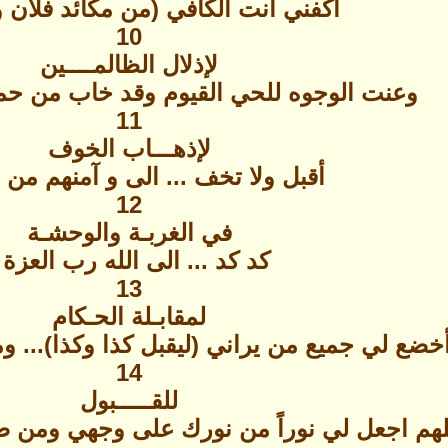
اكفني انت الكافي (من مكائد فلان و 
10
لإذلال الظالمــــين
وعنت الوجوه للحي القيوم وقد خاب من حمل
11
لإذهـــاب الخوف
أقبل ولا تخف ... الى و آمنهم من
12
في الغربـة والوحشـة
كد كد ... الى الله رب العزة 
13
لمقابـلة الحـكام
أخضع لي جميع من يراني (ليقبل كذا وكذا)... 
14
للقـــــبول
لهم اجعل لي نوراً من نورك على وجهي ومن ض