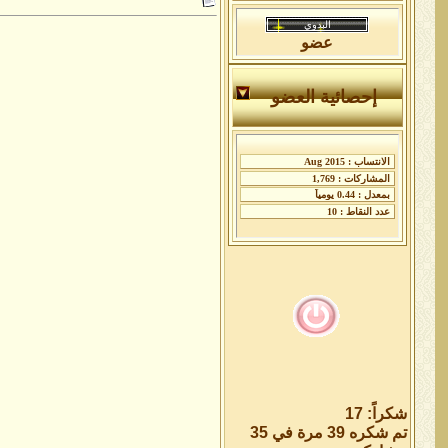
عضو
إحصائية العضو
شكراً: 17
تم شكره 39 مرة في 35