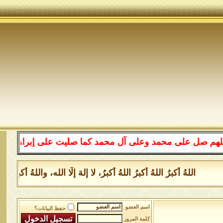
ل على محمد وعلى آل محمد كما صليت على إبراهيم وعلى آل إب
اللهُ أكبرُ اللهُ أكبرُ اللهُ أكبرُ، لا إلهَ إلَّا الله، واللهُ أ
اسم العضو
حفظ البيانات؟
كلمة المرور