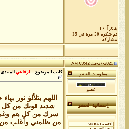
شكراً: 17
تم شكره 39 مرة في 35
مشاركة
02-27-2025, 09:42 AM
كاتب الموضوع :
الرفاعي
المنتدى 
معلومات العضو
عضو
اللهم بتلألؤ نور ب
شديد قوتك من كل 
إحصائية العضو
سرك من كل هم وغم 
من ظلمني وأغلب من غل