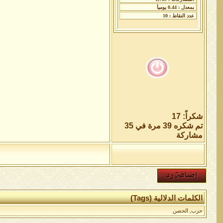
شكراً: 17
تم شكره 39 مرة في 35
مشاركة
الكلمات الدلالية (Tags)
حزب
,
الحصن