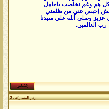
ل هم وغم تخلصت ياحامل
وحش إحبس عني من ظلمني
ي عزيز وصلى الله على سيدنا
رب العالمين.
رقم المشاركة :
2