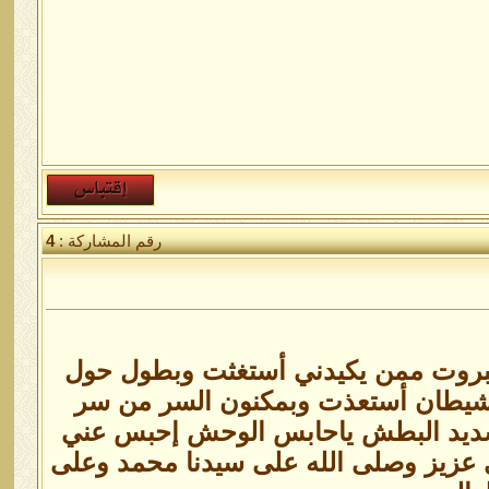
رقم المشاركة :
4
جبروت ممن يكيدني أستغثت وبطول حول
شيطان أستعذت وبمكنون السر من سر
ديد البطش ياحابس الوحش إحبس عني
ي عزيز وصلى الله على سيدنا محمد وعلى