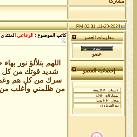
مشاركة
11-29-2024, 02:31 PM
كاتب الموضوع :
الرفاعي
المنتدى 
معلومات العضو
عضو
اللهم بتلألؤ نور ب
شديد قوتك من كل 
إحصائية العضو
سرك من كل هم وغم 
من ظلمني وأغلب من غل