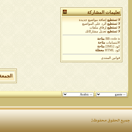
تعليمات المشاركة
لا تستطيع
إضافة مواضيع جديدة
لا تستطيع
الرد على المواضيع
لا تستطيع
إرفاق ملفات
لا تستطيع
تعديل مشاركاتك
is
BB code
متاحة
الابتسامات
متاحة
كود [IMG]
متاحة
كود HTML
معطلة
قوانين المنتدى
الجمعة 7 من اغسطس 2026 , الساعة الان 08:12:29