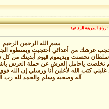
:
رواق الطريقة الرفاعية
بسم الله الرحمن الرحيم
هاء حجب عرشك من أعدائي أحتجبت وبسطوة ال
سلطان تحصنت وبديموم قيوم أبديتك من كل 
تخلصت ياحامل العرش عن حملة العرش ياش
بني كتب الله لأغلبن أنا ورسلي إن الله قو
آله وصحبه وسلم والحمد لله رب ال