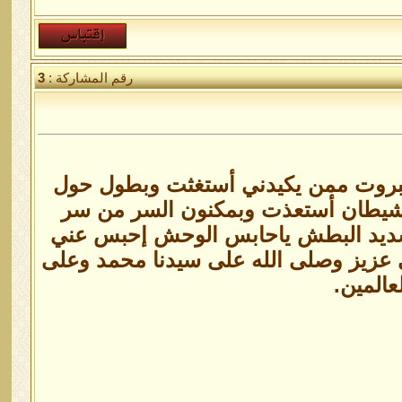
رقم المشاركة :
3
جبروت ممن يكيدني أستغثت وبطول حول
شيطان أستعذت وبمكنون السر من سر
ديد البطش ياحابس الوحش إحبس عني
ي عزيز وصلى الله على سيدنا محمد وعلى
عالمين.