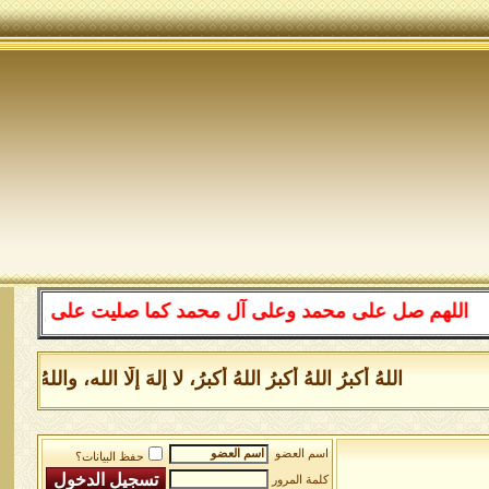
لهم صل على محمد وعلى آل محمد كما صليت على إبراهيم وعلى 
اللهُ أكبرُ اللهُ أكبرُ اللهُ أكبرُ، لا إلهَ إلَّا الله، وال
اسم العضو
حفظ البيانات؟
كلمة المرور