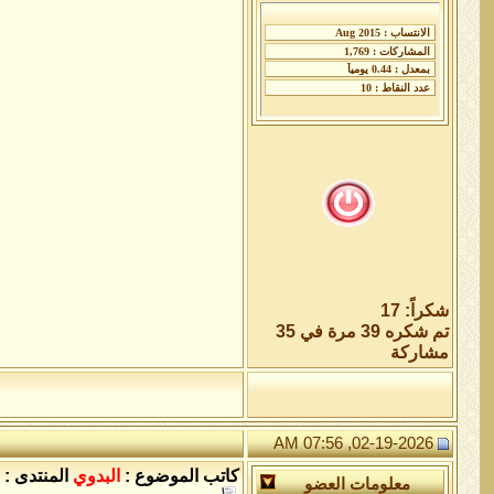
شكراً: 17
تم شكره 39 مرة في 35
مشاركة
02-19-2026, 07:56 AM
كاتب الموضوع :
البدوي
المنتدى :
معلومات العضو