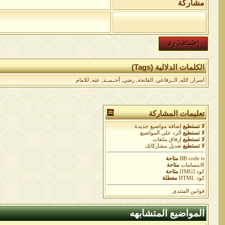
مشاركة
الكلمات الدلالية (Tags)
اسرار
,
الله
,
الــرفاعي
,
الفاتحة
,
رضي
,
أحــمــد
,
عنه
,
للامام
تعليمات المشاركة
لا تستطيع
إضافة مواضيع جديدة
لا تستطيع
الرد على المواضيع
لا تستطيع
إرفاق ملفات
لا تستطيع
تعديل مشاركاتك
is
BB code
متاحة
الابتسامات
متاحة
كود [IMG]
متاحة
كود HTML
معطلة
قوانين المنتدى
المواضيع المتشابهه