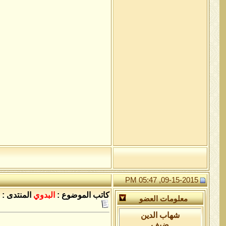
09-15-2015, 05:47 PM
كاتب الموضوع :
البدوي
المنتدى :
معلومات العضو
شهاب الدين
ضيف