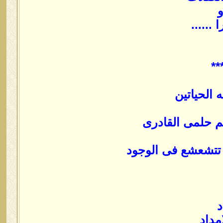
و
......
**
 الحياتين
يم حلمى القادرى
تتشعشع فى الوجود
د
مداد