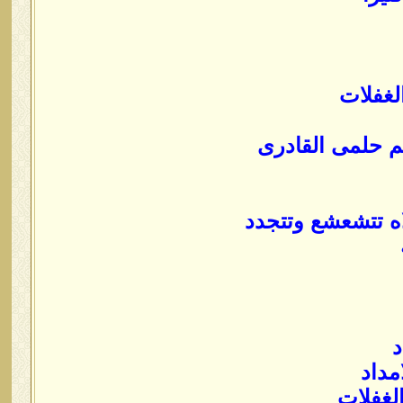
لغفلات
يم حلمى القادرى
ه تتشعشع وتتجدد
د
مداد
الغفلات