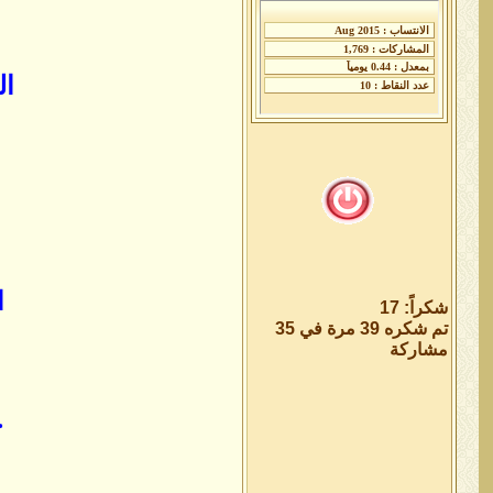
ال
ا
شكراً: 17
تم شكره 39 مرة في 35
مشاركة
ح