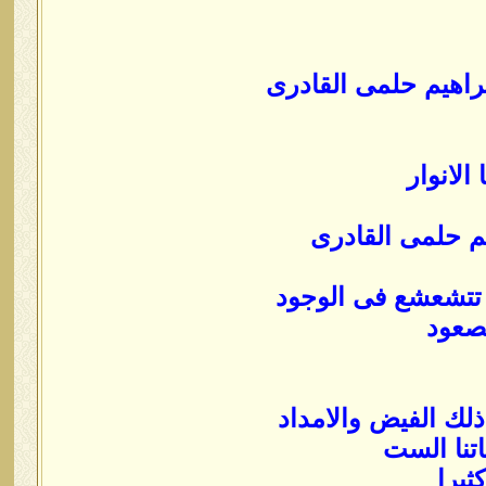
راهيم حلمى القادرى
الانوار
يم حلمى القادرى
تتشعشع فى الوجود
صعود
ذلك الفيض والامداد
اتنا الست
ثيرا