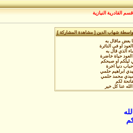
قسم القادرية النيازية
 بواسطة شهاب الدين
[ مشاهدة المشاركة ]
ا بعض ماقال به
عود او في النائرة
اء الذي قال به
لعود حياة خاضرة
 ليلكم او صبحكم
حباب دنيا اخرة
دي ابراهيم حلمي
سيدي محمد حلمي
فاتحة لكم
لله عنا كل خير
لله
كم