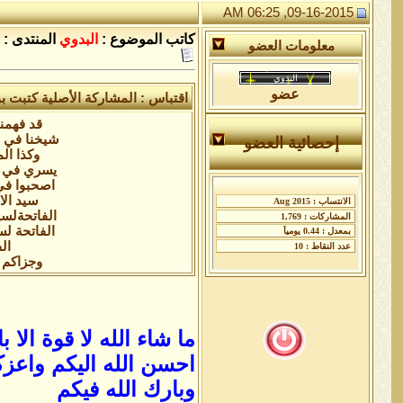
09-16-2015, 06:25 AM
كاتب الموضوع :
البدوي
المنتدى :
معلومات العضو
عضو
اقتباس : المشاركة الأصلية كتبت
قد فهمن
شيخنا في ال
إحصائية العضو
وكذا الم
يسري في ا
اصحبوا في
سيد الا
الفاتحةلسي
الفاتحة ل
ال
وجزاكم ا
ما شاء الله لا قوة الا با
احسن الله اليكم واعز
وبارك الله فيكم