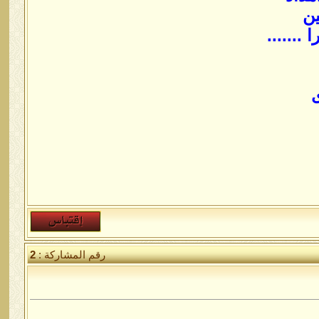
ين
.......
ى
رقم المشاركة :
2