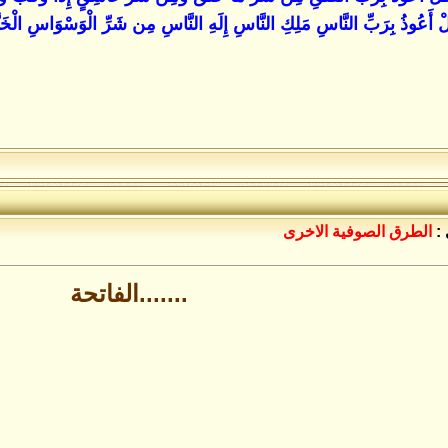
ْ أَعُوذُ بِرَبِّ النَّاسِ مَلِكِ النَّاسِ إِلَهِ النَّاسِ مِن شَرِّ الْوَسْوَاسِ الْخ
:
الطرق الصوفية الاخرى
.......الفاتحة