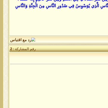
َنَّاسِ الَّذِي يُوَسْوِسُ فِي صُدُورِ النَّاسِ مِنَ الْجِنَّةِ وَالنَّاسِ
رقم المشاركة :
2