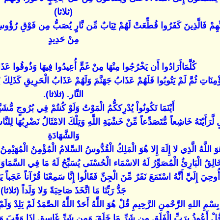
(ثلاثا)
ْ فَالَّذِينَ كَفَرُوا قُطِّعَتْ لَهُمْ ثِيَابٌ مِّن نَّارٍ يُصَبُّ مِن فَوْقِ رُؤُوسِهِم
مِنْ حَدِيدٍ
كُلَّمَاأَرَادُوا أَن يَخْرُجُوا مِنْهَا مِنْ غَمٍّ أُعِيدُوا فِيهَا وَذُوقُوا عَ
ْمُؤْمِنَاتِ ثُمَّ لَمْ يَتُوبُوا فَلَهُمْ عَذَابُ جَهَنَّمَ وَلَهُمْ عَذَابُ الْحَرِيقِ كَذَل
النَّار. (ثلاثا).
أَيْنَمَا تَكُونُواْ يُدْرِككُّمُ الْمَوْتُ وَلَوْ كُنتُمْ فِي بُرُوجٍ مُّش
 لَّرَأَيْتَهُ خَاشِعاً مُّتَصَدِّعاً مِّنْ خَشْيَةِ اللَّهِ وَتِلْكَ الامْثَالُ نَضْرِبُهَا لِلنَّاس
وَالشَّهَادَةِ
 اللَّهُ الَّذِي لا إِلَهَ إِلا هُوَ الْمَلِكُ الْقُدُّوسُ السَّلامُ الْمُؤْمِنُ الْمُهَيْمِنُ ال
ْخَالِقُ الْبَارِئُ الْمُصَوِّرُ لَهُ الاسْمَاء الْحُسْنَى يُسَبِّحُ لَهُ مَا فِي السَّمَا
أَنَّهُ اسْتَمَعَ نَفَرٌ مِّنَ الْجِنِّ فَقَالُوا إِنَّا سَمِعْنَا قُرْآناً عَجَباً يَهْدِي إ
جَدُّ رَبِّنَا مَا اتَّخَذَ صَاحِبَةً وَلا وَلَداً (ثلاثا)
بِسْمِ اللهِ الرَّحْمنِ الرَّحِيمِ قُلْ هُوَ اللَّهُ أَحَدٌ اللَّهُ الصَّمَدُ لَمْ يَلِدْ وَلَمْ ي
ُلْ أَعُوذُ بِرَبِّ الْفَلَقِ مِن شَرِّ مَا خَلَقَ وَمِن شَرِّ غَاسِقٍ إِذَا وَقَبَ وَم