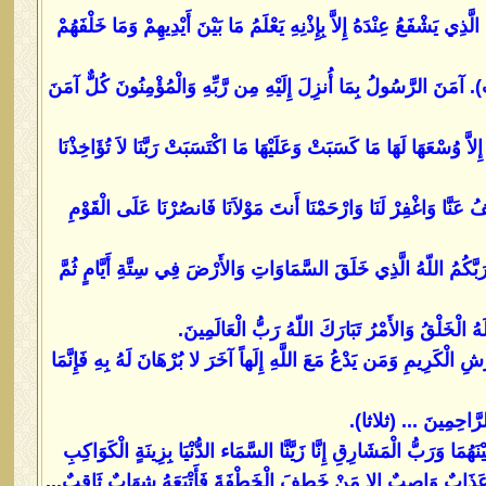
ذِي يَشْفَعُ عِنْدَهُ إِلاَّ بِإِذْنِهِ يَعْلَمُ مَا بَيْنَ أَيْدِيهِمْ وَمَا خَلْفَهُمْ
ِعَ كُرْسِيُّهُ السَّمَاوَاتِ وَالأَرْضَ وَلاَ يَؤُودُهُ حِفْظُهُمَا وَهُوَ الْعَلِيُّ الْعَظِيم..... ( 7 مرات). آمَنَ الرَّسُولُ بِمَا أُنزِلَ إِلَيْهِ مِن رَّبِّهِ وَالْمُؤْمِنُونَ كُلٌّ آمَنَ
إِلاَّ وُسْعَهَا لَهَا مَا كَسَبَتْ وَعَلَيْهَا مَا اكْتَسَبَتْ رَبَّنَا لاَ تُؤَاخِذْنَا
اعْفُ عَنَّا وَاغْفِرْ لَنَا وَارْحَمْنَا أَنتَ مَوْلاَنَا فَانصُرْنَا عَلَى الْقَوْمِ
ُإِنَّ رَبَّكُمُ اللّهُ الَّذِي خَلَقَ السَّمَاوَاتِ وَالأَرْضَ فِي سِتَّةِ أَيَّامٍ ثُمَّ
هُ الْخَلْقُ وَالأَمْرُ تَبَارَكَ اللّهُ رَبُّ الْعَالَمِينَ.
عَرْشِ الْكَرِيمِ وَمَن يَدْعُ مَعَ اللَّهِ إِلَهاً آخَرَ لا بُرْهَانَ لَهُ بِهِ فَإِنَّمَا
الرَّاحِمِينَ ... (ثلاثا).
َا وَرَبُّ الْمَشَارِقِ إِنَّا زَيَّنَّا السَّمَاء الدُّنْيَا بِزِينَةٍ الْكَوَاكِبِ
ْ عَذَابٌ وَاصِبٌ إِلا مَنْ خَطِفَ الْخَطْفَةَ فَأَتْبَعَهُ شِهَابٌ ثَاقِبٌ...