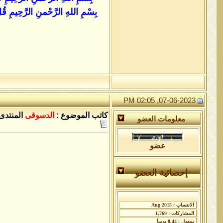
بِسْمِ اللهِ الرَّحْمنِ الرَّحِيمِ قُل
07-06-2023, 02:05 PM
كاتب الموضوع :
الدسوقى
المنتدى 
معلومات العضو
عضو
إحصائية العضو