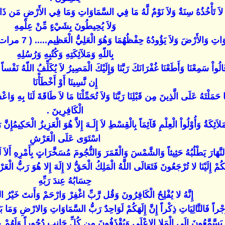
ُّومُ لاَ تَأْخُذُهُ سِنَةٌ وَلاَ نَوْمٌ لَّهُ مَا فِي السَّمَاوَاتِ وَمَا فِي الأَرْضِ مَن ذَا الَّ
وَلاَ يُحِيطُونَ بِشَيْءٍ مِّنْ عِلْمِهِ
إِلاَّ بِمَا شَاء وَس
بِاللّهِ وَمَلآئِكَتِهِ وَكُتُبِهِ وَرُسُلِهِ
الُواْ سَمِعْنَا وَأَطَعْنَا غُفْرَانَكَ رَبَّنَا وَإِلَيْكَ الْمَصِيرُ لاَ يُكَلِّفُ اللّهُ نَفْساً 
إِن نَّسِينَا أَوْ أَخْطَأْنَا
َا حَمَلْتَهُ عَلَى الَّذِينَ مِن قَبْلِنَا رَبَّنَا وَلاَ تُحَمِّلْنَا مَا لاَ طَاقَةَ لَنَا بِهِ وَ
الْكَافِرِينَ .
الْمَلاَئِكَةُ وَأُوْلُواْ الْعِلْمِ قَآئِمَاً بِالْقِسْطِ لاَ إِلَـهَ إِلاَّ هُوَ الْعَزِيزُ الْحَكِيم
اسْتَوَى عَلَى الْعَرْشِ
َّهَارَ يَطْلُبُهُ حَثِيثاً وَالشَّمْسَ وَالْقَمَرَ وَالنُّجُومَ مُسَخَّرَاتٍ بِأَمْرِهِ أَلاَ لَ
أَنَّكُمْ إِلَيْنَا لا تُرْجَعُونَ فَتَعَالَى اللَّهُ الْمَلِكُ الْحَقُّ لا إِلَهَ إِلا هُوَ رَبُّ الْ
حِسَابُهُ عِندَ رَبِّهِ
إِنَّهُ لا يُفْلِحُ الْكَافِرُونَ وَقُل رَّبِّ اغْفِرْ وَارْحَمْ وَأَنتَ خَيْرُ 
ً فَالتَّالِيَاتِ ذِكْراً إِنَّ إِلَهَكُمْ لَوَاحِدٌ رَبُّ السَّمَاوَاتِ وَالارْضِ وَمَا بَيْنَهُم
 يَسَّمَّعُونَ إِلَى الْمَلا الاعْلَى وَيُقْذَفُونَ مِن كُلِّ جَانِبٍ دُحُوراً وَلَهُم