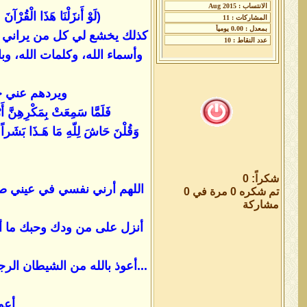
(لَوْ أَنزَلْنَا هَذَا الْقُرْآن
كذلك يخشع لي كل من يراني من 
وأسماء الله، وكلمات الله، وب
ويردهم عني خائبين
فَلَمَّا سَمِعَتْ بِمَكْرِهِنَّ أَرْس
وَقُلْنَ حَاشَ لِلّهِ مَا هَـذَا بَشَراً إِنْ
شكراً: 0
اللهم أرني نفسي في عيني صغير
تم شكره 0 مرة في 0
مشاركة
أنزل على من ودك وحبك ما أكو
...أعوذ بالله من الشيطان ال
أعو