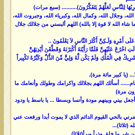
 نَضْرِبُهَا لِلنَّاسِ لَعَلَّهُمْ يَتَفَكَّرُونَ).......... (سبع مرات)
 وجلال الله، وكمال الله، وكبرياء الله، وجبروت الله،
اء الله لا قوة إلا بالله) اللهم ألبسني من جلالك جلال
وَلَـكِنَّ أَكْثَرَ النَّاسِ لاَ يَعْلَمُونَ ..
ِ اخْرُجْ عَلَيْهِنَّ فَلَمَّا رَأَيْنَهُ أَكْبَرْنَهُ وَقَطَّعْنَ أَيْدِيَهُنَّ
َرِيكٌ فِي الْمُلْكِ وَلَمْ يَكُن لَّهُ وَلِيٌّ مِّنَ الذُّلَّ وَكَبِّرْهُ تَكْبِيراً
.. (يا كبير مائة مرة).
ام...... أسألك اللهم بجلالك واكرامك وطولك وأنعامك ما
شرون مرة)
 بيني وبينهم مودة وأنسا وبسطا ... يا باسط يا ودود
ي بالحي القيوم الدائم الذي لا يموت أبدا ورفعت عني
 (ثلاثا)...
ن شر ما خلق وذرأ وبرأ(ثلاثا)