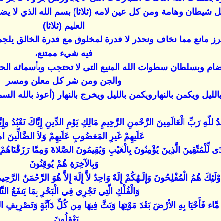
كل شيطان وهامة ومن كل عين لامه (ثلاثا) بسم الله الذي لا 
العليم (ثلاثا)
رز مانع مما نخاف ونحذر لا قدرة لمخلوق مع قدرة الخالق يلجمه ب
فيه شيء ممتنع،
لا تضام وبسلطان سطوات الله المنيع التى لا تحتجب وبأسمائه 
والجن ومن شر كل معلن ومسر
يل ويكمن بالنهارويكمن بالليل ويخرج بالنهار (أعوذ بالله السميع
ُ للّهِ رَبِّ الْعَالَمِينَ الرَّحْمنِ الرَّحِيمِ مَالِكِ يَوْمِ الدِّينِ إِيَّاكَ نَعْبُدُ
عَلَيهِمْ غَيرِ المَغضُوبِ عَلَيهِمْ وَلاَ الضَّالِّينَ 
لِّلْمُتَّقِينَ الَّذِينَ يُؤْمِنُونَ بِالْغَيْبِ وَيُقِيمُونَ الصَّلاةَ وَمِمَّا رَزَقْنَاهُمْ
وَبِالآخِرَةِ هُمْ يُوقِنُونَ
ْلَئِكَ هُمُ الْمُفْلِحُونَ وَإِلَـهُكُمْ إِلَهٌ وَاحِدٌ لاَّ إِلَهَ إِلاَّ هُوَ الرَّحْمَنُ الرّ
وَالْفُلْكِ الَّتِي تَجْرِي فِي الْبَحْرِ بِمَا يَنفَعُ الن
َاء فَأَحْيَا بِهِ الأرْضَ بَعْدَ مَوْتِهَا وَبَثَّ فِيهَا مِن كُلِّ دَآبَّةٍ وَتَصْرِيفِ ا
يَعْقِلُونَ .