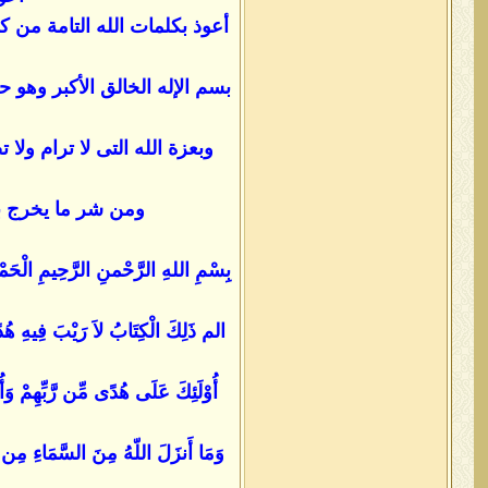
أعوذ بكلمات الله التامة من 
بسم الإله الخالق الأكبر وهو ح
وبعزة الله التى لا ترام و
ومن شر ما يخرج بالل
بِسْمِ اللهِ الرَّحْمنِ الرَّحِيمِ الْحَمْد
الم ذَلِكَ الْكِتَابُ لاَ رَيْبَ فِيهِ هُدًى 
أُوْلَئِكَ عَلَى هُدًى مِّن رَّبِّهِمْ وَأُو
وَمَا أَنزَلَ اللّهُ مِنَ السَّمَاءِ مِن مّ