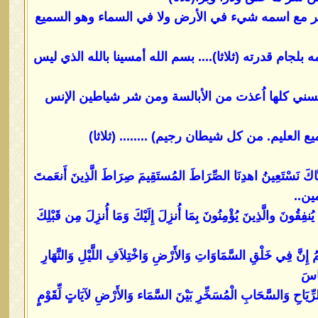
يضر مع اسمه شيء في الأرض ولا في السماء وهو السميع
لجام قدرته (ثلاثا).... بسم الله أمسينا بالله الذي ليس
الحسني كلها اُعذت من الأبالسة ومن شر شياطين الإنس
 العليم. من كل شيطان رجيم) ........ (ثلاثا)
 وإِيَّاكَ نَسْتَعِينُ اهدِنَا الصِّرَاطَ المُستَقِيمَ صِرَاطَ الَّذِينَ أَنعَمتَ
امين..
 يُنفِقُونَ والَّذِينَ يُؤْمِنُونَ بِمَا أُنزِلَ إِلَيْكَ وَمَا أُنزِلَ مِن قَبْلِكَ
َحِيمُ إِنَّ فِي خَلْقِ السَّمَاوَاتِ وَالأَرْضِ وَاخْتِلاَفِ اللَّيْلِ وَالنَّهَارِ
َّاسَ
لرِّيَاحِ وَالسَّحَابِ الْمُسَخِّرِ بَيْنَ السَّمَاء وَالأَرْضِ لآيَاتٍ لِّقَوْمٍ