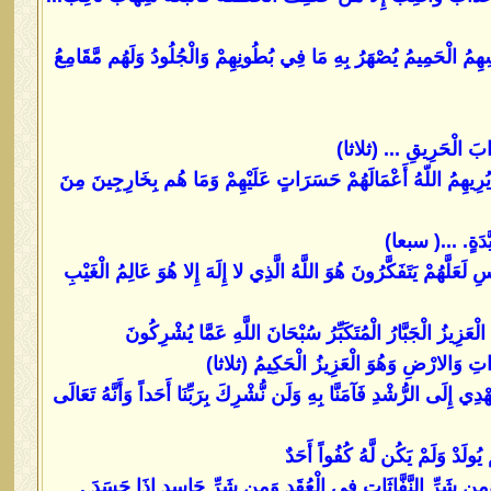
ُ الْحَمِيمُ يُصْهَرُ بِهِ مَا فِي بُطُونِهِمْ وَالْجُلُودُ وَلَهُم مَّقَامِعُ
ذَابَ الْحَرِيقِ ... (ثلاثا)
ِكَ يُرِيهِمُ اللّهُ أَعْمَالَهُمْ حَسَرَاتٍ عَلَيْهِمْ وَمَا هُم بِخَارِجِينَ مِنَ
َيَّدَةٍ. ...( سبعا)
ِ لَعَلَّهُمْ يَتَفَكَّرُونَ هُوَ اللَّهُ الَّذِي لا إِلَهَ إِلا هُوَ عَالِمُ الْغَيْبِ
ْعَزِيزُ الْجَبَّارُ الْمُتَكَبِّرُ سُبْحَانَ اللَّهِ عَمَّا يُشْرِكُونَ
وَاتِ وَالارْضِ وَهُوَ الْعَزِيزُ الْحَكِيمُ (ثلاثا)
ِلَى الرُّشْدِ فَآمَنَّا بِهِ وَلَن نُّشْرِكَ بِرَبِّنَا أَحَداً وَأَنَّهُ تَعَالَى
ُولَدْ وَلَمْ يَكُن لَّهُ كُفُواً أَحَدٌ
ِن شَرِّ النَّفَّاثَاتِ فِي الْعُقَدِ وَمِن شَرِّ حَاسِدٍ إِذَا حَسَدَ .