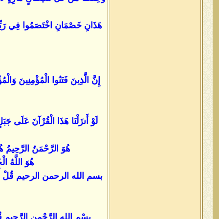
هَذَانِ خَصْمَانِ اخْتَصَمُوا فِي رَبِّهِم
إِنَّ الَّذِينَ فَتَنُوا الْمُؤْمِنِينَ وَال
لَوْ أَنزَلْنَا هَذَا الْقُرْآنَ عَلَى جَبَلٍ
هُوَ الرَّحْمَنُ الرَّحِيمُ هُوَ
هُوَ اللَّهُ ال
بسم الله الرحمن الرحيم قُلْ أُوحِيَ إِلَيَّ 
بِسْمِ اللهِ الرَّحْمنِ الرَّحِيمِ ق