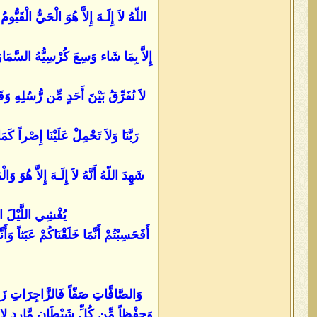
اللّهُ لاَ إِلَـهَ إِلاَّ هُوَ الْحَيُّ الْقَي
لاَ نُفَرِّقُ بَيْنَ أَحَدٍ مِّن رُّسُلِهِ وَقَ
رَبَّنَا وَلاَ تَحْمِلْ عَلَيْنَا إِصْراً كَم
شَهِدَ اللّهُ أَنَّهُ لاَ إِلَـهَ إِلاَّ هُوَ وَ
يُغْشِي اللَّيْلَ الن
أَفَحَسِبْتُمْ أَنَّمَا خَلَقْنَاكُمْ عَبَثاً وَ
وَالصَّافَّاتِ صَفّاً فَالزَّاجِرَاتِ زَجْرا
وَحِفْظاً مِّن كُلِّ شَيْطَانٍ مَّارِدٍ لا