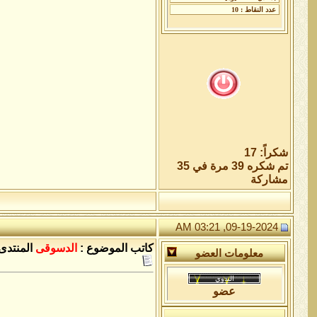
شكراً: 17
تم شكره 39 مرة في 35
مشاركة
09-19-2024, 03:21 AM
كاتب الموضوع :
الدسوقى
المنتدى 
معلومات العضو
عضو