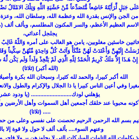
َ عَلَى جَبَلٍ لَّرَأَيْتَهُ خَاشِعاً مُّتَصَدِّعاً مِّنْ خَشْيَةِ اللَّهِ وَتِلْكَ الامْثَالُ
الجن والإنس بقدرة الله وعظمة الله، وسلطان الله، وعزة الله،
الاسم العظيم الأعظم، والسر المكنون المطلسم، وبألف ألف (ما ش
يجلجل أعدائي،
 خاسئين مغلوبين، يامن هو الغالب على أمره وَاللّهُ غَالِبٌ عَلَى أَمْرِهِ 
َلَتْ إِلَيْهِنَّ وَأَعْتَدَتْ لَهُنَّ مُتَّكَأً وَآتَتْ كُلَّ وَاحِدَةٍ مِّنْهُنَّ سِكِّيناً وَقَالَت
 هَـذَا إِلاَّ مَلَكٌ كَرِيمٌ الْحَمْدُ لِلّهِ الَّذِي لَمْ يَتَّخِذْ وَلَداً وَلَم يَكُن لَّهُ ش
(الله أكبر) (ثلاثا)
الله أكبر كبيرا، والحمد لله كثيرا، وسبحان الله بكرة وأصيلا.
ا وفي أعين الناس كبيرا يا ذا الجلال والإكرام والطول والانع
يؤهلني لودك.......................... (يا ودود ع
نه محبوبا عند خلقك أجمعين أهل السموات وأهل الأرضين وأجعل
..... (ثلاثا)
رجيم بسم الله الرحمن الرحيم تحصنت على نفسي وعلى من حضرن
وعنهم السوء.... بألف ألف لا حول ولا قوة إلا بالله
ذ بكلمات الله التامات المباركات التى لا يجاوزهن بر ولا فاجر م