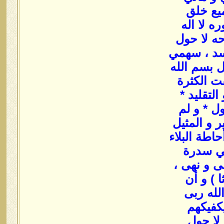
ميع خلق
ه لا اله
حه لا حول
لأسد ، سهمي
ل بسم الله
فت الكثرة
لتقليد *
ول * و لم
ر و المثيل
حاطة البلاء
لي سدرة
ى و نهى ،
ا ) و أن
الله ربى
كفيكهم
 لا حول