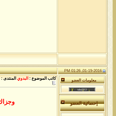
01-19-2016, 01:26 PM
كاتب الموضوع :
البدوي
المنتدى :
معلومات العضو
وجزاك 
إحصائية العضو