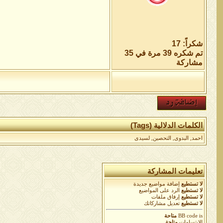
شكراً: 17
تم شكره 39 مرة في 35
مشاركة
الكلمات الدلالية (Tags)
احمد
,
البدوى
,
التحصين
,
لسيدى
تعليمات المشاركة
لا تستطيع
إضافة مواضيع جديدة
لا تستطيع
الرد على المواضيع
لا تستطيع
إرفاق ملفات
لا تستطيع
تعديل مشاركاتك
is
BB code
متاحة
الابتسامات
متاحة