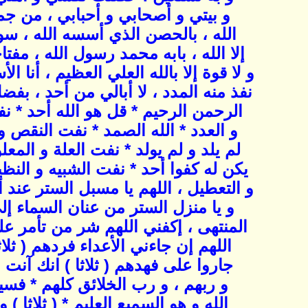
و بيتي و أصحابي و أحبابي ، من ج
الله ، بالحصن الذي أسسه الله ، سور
إلا الله ، بابه محمد رسول الله ، مفتا
و لا قوة إلا بالله العلي العظيم ، أنا ا
نفذ منه المدد ، لا أبالي من أحد ، بفض
الرحمن الرحيم * قل هو الله أحد * ن
و العدد * الله الصمد * نفت النقص و ا
لم يلد و لم يولد * نفت العلة و المعل
يكن له كفوا أحد * نفت الشبيه و النظي
و التعطيل ، اللهم يا مسبل الستر عند أ
و يا منزل الستر من عنان السماء إ
المنتهى ، إكفني اللهم شر من تأمر عل
اللهم إن جاءني الأعداء فردهم ( ثلاث
جاروا على فهدهم ( ثلاثا ) انك آنت 
و ربهم ، و رب الخلائق كلهم * فسي
الله و هو السميع العليم * ( ثلاثا ) و