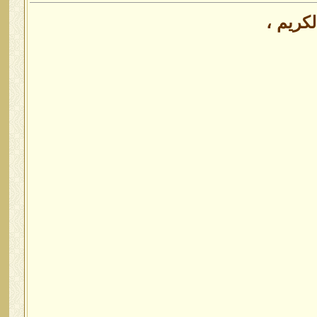
كريم ،