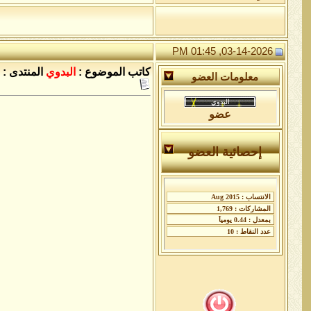
03-14-2026, 01:45 PM
كاتب الموضوع :
البدوي
المنتدى :
معلومات العضو
عضو
إحصائية العضو