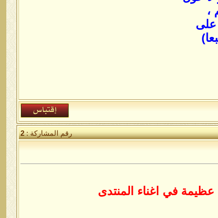
 ،
 على
عا)
رقم المشاركة :
2
 عظيمة في اغناء المنتدى