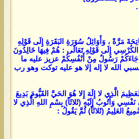
.
َةَ مَرَّةً ، وَأَوَائِلُ سُوَرَةِ البَقَرَةِ إِلَى قَوْلِهِ
ّةُ الكُرْسِي إِلَى قَوْلِهِ تَعَالَى : هُمْ فِيهَا خَالِدُونَ
. لَقَدْ جَاءَكُمْ رَسُولٌ مِنْ أَنْفُسِكُمْ عزيز عليه ما
قل حسبي الله لا إله إلا هو عليه توكت وهو رب
عَظِيمَ الَّذِي لا إِلَهَ إِلا هُوَ الحَيَّ القَيُّومَ بَدِيعَ
ْسِي وَأَتُوبُ إِلَيْهِ (ثَلاثَاً) بِسْمِ اللهِ الَّذِي لا
ُ العَلِيمُ (ثَلاثَاً) ثُمَّ يَقُولُ :