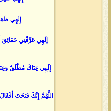
إِلَهِي ظَمَؤ
إِلَهِي عَرِّفْنِي حَقَائِقَ 
إِلَهِي غِنَاكَ مُطْلَقٌ وَغِنَانَ
اللَّهُمَّ إِنَّكَ فَتَحْتَ أَقْف