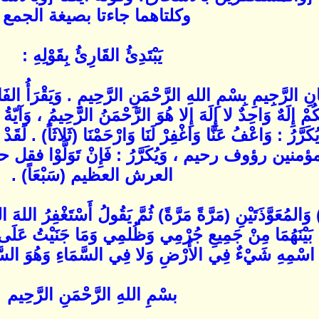
وكلتاهما جاءتا بصيغة الجمع 
يَبْتَدِئُ القَارِئُ بِقَوْلِهِ :
ِ الرَّجِيمِ بِسْمِ اللهِ الرَّحْمَنِ الرَّحِيمِ . وَيَقْرَأُ الفَاتِح
كُمْ إِلَهٌ وَاحِدٌ لا إِلَهَ إِلا هُوَ الرَّحْمَنُ الرَّحِيمُ ، وَآي
َيُكَرَّرُ : وَاعْفُ عَنَّا وَاغْفِرْ لَنَا وَارْحَمْنَا (ثَلاثَاً) 
ين رؤوف رحيم ، وَيُكَرَّرُ : فَإِنْ تَوَلَّوْا ف
العرش العظيم (سَبْعَاً) .
المُعَوَّذَتَيْنِ (مَرَّةً مَرَّةً) ثُمَّ يَقُولُ أَسْتَغْفِرُ اللهَ ال
يْنَهُمَا مِنْ جَمِيعِ جُرْمِي وَظُلمِي وَمَا جَنَيْتُ عَلَى نَف
َ اسْمِهِ شَيْءٌ فِي الأَرْضِ وَلا فِي السَّمَاءِ وَهُوَ السَّمِيع
بسْمِ اللهِ الرَّحْمَنِ الرَّحِيم