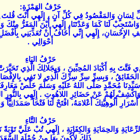
حَرْفُ الهَمْزَةِ:
لِّ لِسَانٍ وَالمَقْصُودُ فِي كُلِّ آنٍ ، إِلَهِي أَنْتَ قُلتَ أُ
رُدَّنَا وَاسْتَجِبْ لَنَا كَمَا وَعَدْتَنَا، إِلَهِي أَيْنَ المَفَرُّ مِن
َائِفِ الإِحْسَانِ، إِلَهِي إِنِّي أَخَافُ أَنْ تُعَذِّبَنِي بِأَفْض
أَحْوَالِي .
حَرْفُ البَاءِ
ِي فَتَّتَ بِهِ أَكْبَادَ المُحِبِّينَ ، وَبِجَلالِكَ الَّذِي تَحَيَّ
ا الحَقَائِقُ ، وَبِسِرِّ سِرِّ سِرِّكَ الَّذِي لا تَفِي بِالإِفْصَ
َيِّدِنَا مُحَمَّدٍ صَلَّى اللهُ عَلَيْهِ وَسَلَّمَ خَلِّصْ مَعَارِفَ
كْشِفْ لَهُمْ عَنْ حَضَائِرِ اللاهُوتِ . إِلَهِي بِالنُّورِ المُ
ارِ أُلُوهِيَّتِكَ أَعْلامَهُ، افْتَحْ لَنَا فَتْحَاً صَمَدَانِيَّاً وَعِلمَاً ر
حَرْفُ التَّاءِ
َالرِّعَايَةِ وَالحِمَايَةِ وَالكِفَايَةِ ، إِلَهِي تُبْ عَلَيَّ تَوْب
ذَلِكَ لأَكُونَ بِهَا مِنْ جُمْلَةِ السُّعَدَ