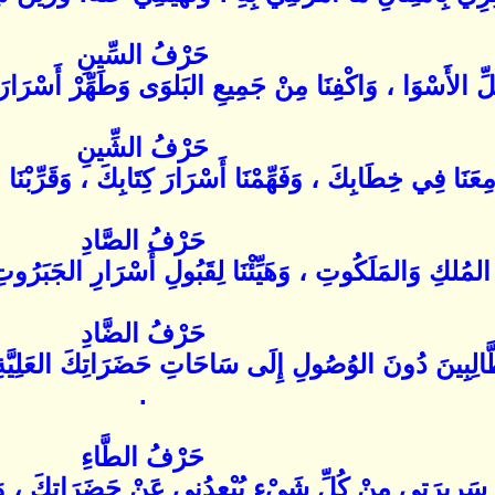
حَرْفُ السِّينِ
ُلِّ الأَسْوَا ، وَاكْفِنَا مِنْ جَمِيعِ البَلوَى وَطَهِّرْ أَسْرَار
حَرْفُ الشِّينِ
نَا فِي خِطَابِكَ ، وَفَهِّمْنَا أَسْرَارَ كِتَابِكَ ، وَقَرِّبْنَا م
حَرْفُ الصَّادِ
 المُلكِ وَالمَلَكُوتِ ، وَهَيِّئْنَا لِقَبُولِ أَسْرَارِ الجَبَرُو
حَرْفُ الضَّادِ
الِبِينَ دُونَ الوُصُولِ إِلَى سَاحَاتِ حَضَرَاتِكَ العَلِيَّةِ ، و
.
حَرْفُ الطَّاءِ
ْ سَرِيرَتِي مِنْ كُلِّ شَيْءٍ يُبْعِدُنِي عَنْ حَضَرَاتِكَ ، وَ