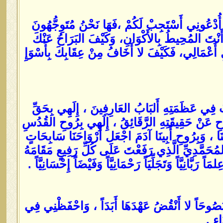
دْعُونِي أَسْتَجِبْ لَكُمْ ،فَهَا نَحْنُ مُتَوِجُّهُونَ
ْكَ وَأَنْتَ المُحِيطُ بِالأَكْوَانِ، وَكَيْفَ البَرَاحُ عَنْكَ
َلِ أَعْمَالِي، فَكَيْفَ لا أَخَافُ مِنْ عِقَابِكَ بِأَسْوَإِ
رَتْ فِي عَظَمَتِهِ أَلبَابُ العَارِفِينَ ، إِلَهِي بِحَقِّ
احِ عَنْ حَقِيقَتِهِ الرَّقَائِقُ ، إِلَهِي بِرُوحِ القُدُسِ
نَا ، وَبِرُوحِ أَبِينَا آدَمَ اجْعَل أَرْوَاحَنَا سَابِحَاتٍ
حَمَّدِيِّ الَّذِي رَفَعْتَ عَلَى كُلِّ رَفِيعٍ مَقَامَهُ
َبَّانِيَّاً وَتَجَلِّيَاً رَحْمَانِيَّاً وَفَيْضَاً إِحْسَانِيَّاً .
َةً نَصُوحَاً لا أَنْقُضُ عَهْدَهَا أَبَدَاً ، وَاحْفَظْنِي فِي
اءِ .