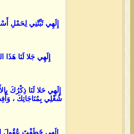
إِلَهِي ثَبِّتْنِي لِحَمْلِ أَسْ
إِلَهِي جَلا لَنَا هَذَا ا
إِلَهِي حَلا لَنَا ذِكْرُكَ بِال
شُغْلِي بِمُنَاجَاتِكَ ، وَأَفِض
إِلَهِي خَطَفْتَ عُقُولَ العُ