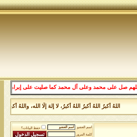
لى محمد وعلى آل محمد كما صليت على إبراهيم وعلى آل إبراه
للهُ أكبرُ اللهُ أكبرُ اللهُ أكبرُ، لا إلهَ إلَّا الله، واللهُ أكبر
اسم العضو
حفظ البيانات؟
كلمة المرور