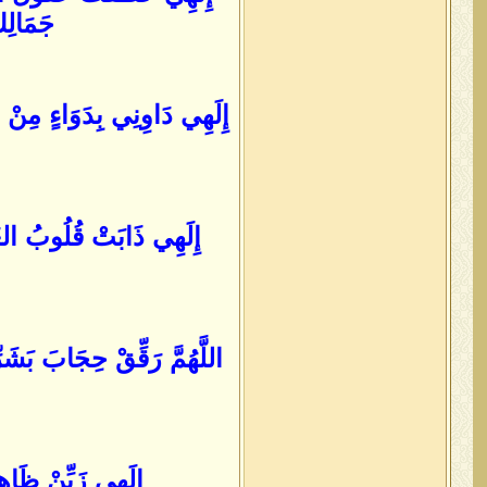
جَمَالِك
إِلَهِي دَاوِنِي بِدَوَاءٍ مِنْ
إِلَهِي ذَابَتْ قُلُوبُ العُ
اللَّهُمَّ رَقِّقْ حِجَابَ بَش
إِلَهِي زَيِّنْ ظَاهِ