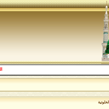
اللهم صل ع
ا
لخلوتية