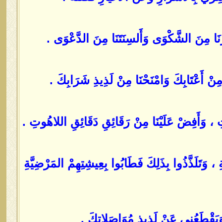
َنَا مِنَ الشَّكْوَى وَأَلسِنَتَنَا مِنَ الدَّعْوَى .
ِنْ أَعْتَابِكَ وَامْنَحْنَا مِنْ لَذِيذِ شَرَابِكَ .
تِ ، وَأَفِضْ عَلَيْنَا مِنْ رَقَائِقِ دَقَائِقِ اللاهُوتِ .
َتَلَذَّذُوا بِذَلِكَ فَطَابُوا بِعِيشِتِهِمْ المَرْضِيَّةِ
يَقْطَعُنِي عَنْ لَذِيذِ مُوَاصَلاتِكَ .