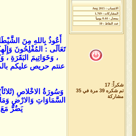
أَعُوذُ بِاللهِ مِنَ الشَّيْطَان
تَعَاَلَى : المُفْلِحُونَ وَإِلَهِ
، وَخَوَاتِيمَ البَقَرَةِ ، و
عنتم حريص عليكم بالمؤمن
شكراً: 17
وَسُورَةُ الاخْلاصِ (ثَلاثَاً) وَ
تم شكره 39 مرة في 35
مشاركة
السَّمَاوَاتِ وَالارْضِ وَمَا بَ
يَضُرُّ مَع