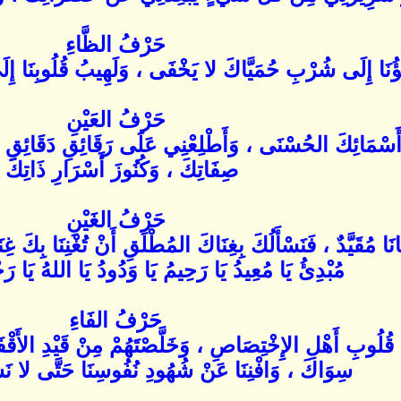
حَرْفُ الظَّاءِ
ُنَا إِلَى شُرْبِ حُمَيَّاكَ لا يَخْفَى ، وَلَهِيبُ قُلُوبِنَا إ
حَرْفُ العَيْنِ
أَسْمَائِكَ الحُسْنَى ، وَأَطْلِعْنِي عَلَى رَقَائِقِ دَقَائِقِ م
صِفَاتِكَ ، وَكُنُوزَ أَسْرَارِ ذَاتِكَ 
حَرْفُ الغَيْنِ
ا مُقَيَّدٌ ، فَنَسْأَلُكَ بِغِنَاكَ المُطْلَقِ أَنْ تُغْنِنَا بِكَ غِنَى
مُبْدِئُ يَا مُعِيدُ يَا رَحِيمُ يَا وَدُودُ يَا اللهُ يَا رَ
حَرْفُ الفَاءِ
َالَ قُلُوبِ أَهْلِ الإِخْتِصَاصِ ، وَخَلَّصْتَهُمْ مِنْ قَيْدِ الأَق
سِوَاكَ ، وَافْنِنَا عَنْ شُهُودِ نُفُوسِنَا حَتَّى لا نَش