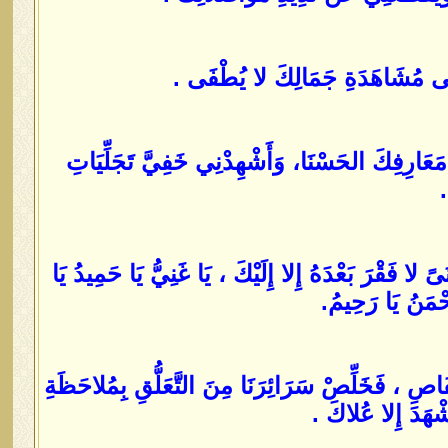
ِلَى مُشَاهَدَةِ جَمَالِكَ لا يُطْفَى .
َعَارِفِكَ الحَسْنَا، وَأَشْهِدْنِي خَفِيَّ تَجَلِّيَاتِ
.
ً لا فَقْرَ بَعْدَهُ إِلا إِلَيْكَ ، يَا غَنِيُّ يَا حَمِيدُ يَا
حْمَنُ يَا رَحِيمُ.
ْفَاصِ ، فَخَلِّصْ سَرَائِرَنَا مِنَ التَّعَلُّقِ بِمُلاحَظَةِ
ْهَدَ إِلا عُلاكَ .