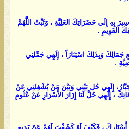
يرَ بِهِ إِلَى حَضَرَاتِكَ العَلِيَّةِ ، وَثَبِّتْ اللَّهُمَّ
كَ القَوِيمِ .
ِ جَمَالِكَ وَبِذَلِكَ اسْتِنَارَاً ، إِلَهِي جَمِّلنِي
يَّةِ .
جَبَّارُ، إِلَهِي حُل بَيْنِي وَبَيْنَ مَنْ يُشْغِلنِي عَنْ
اتِكَ ، إِلَهِي حُلَّ لَنَا إِزَارَ الأَسْرَارِ عَنْ عُلُومِ
أَسْتَارِكَ ، فَكَيْفَ لَوْ كَشَفْتَ لَهُمْ عَنْ بَدِيعِ