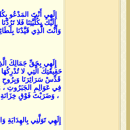
إِلَهِي أَنْتَ المَدْعُو بِكُ
إِلَيْكَ بِكُلِّيَّتِنَا فَلا تَ
وَأَنْتَ الَّذِي قَيَّدْنَا بِلَط
إِلَهِي بِحَقِّ جَمَالِكَ الَّذ
حَقِيقَتِكَ الَّتِي لا تُدْرِكُهَ
قَدِّسْ سَرَائِرَنَا وَبِرُوحِ س
فِي عَوَالِمِ الجَبَرُوتِ ، وَا
، وَضَرَبْتَ فَوْقِ خِزَانَةِ أَسْرَ
إِلَهِي تَوَلَّنِي بِالهِدَايَةِ و