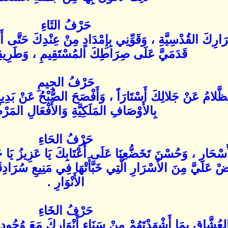
حَرْفُ الثَاءِ
رَارِكَ القُدْسِيَّةِ ، وَقَوِّنِي بِإِمْدَادٍ مِنْ عِنْدِكَ حَتَّى أَسِ
قَدَمَيَّ عَلَى صِرَاطِكَ المُسْتَقِيمِ ، وَطَرِيقِ
حَرْفُ الجِيمِ
لظَّلامُ عَنْ جَلالِكَ أَسْتَارَاً ، وَأَفْصَحَ الصُّبْحُ عَنْ بَدِيع
بِالأَوْصَافِ المَلَكِيَّةِ وَالأَفْعَالِ المَرْضِ
حَرْفُ الحَاءِ
أَسْحَارِ ، وَحُسْنَ تَخَضُّعِنَا عَلَى أَعْتَابِكَ يَا عَزِيزُ يَا 
ْ عَلَيَّ مِنَ الأَسْرَارِ الَّتِي خَبَّأَتْهَا فِي مَنِيعِ سُرَادِقَ
الأَنْوَارِ .
حَرْفُ الخَاءِ
شَّاقِ بِمَا أَشْهَدْتَهُمْ مِنْ سَنَاءِ أَنْوَارِكَ مَعَ وُجُودِ 