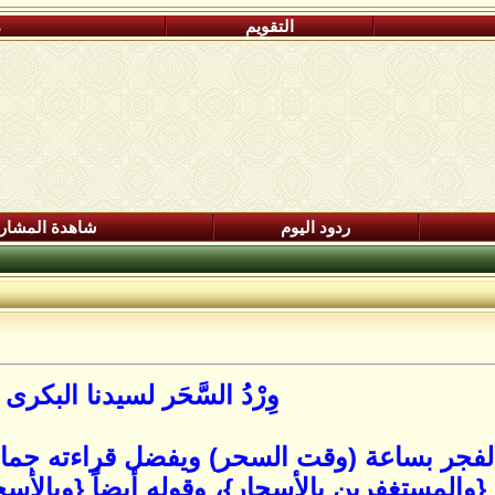
التقويم
م
ردود اليوم
شاهدة المشار
وِرْدُ السَّحَر لسيدنا البكرى
الفجر بساعة (وقت السحر) ويفضل قراءته جماع
{والمستغفرين بالأسحار}، وقوله أيضاً {وبالأ