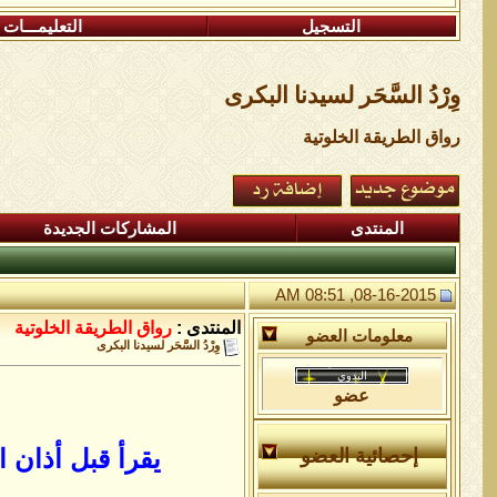
التسجيل
التعليمـــات
وِرْدُ السَّحَر لسيدنا البكرى
رواق الطريقة الخلوتية
المنتدى
المشاركات الجديدة
08-16-2015, 08:51 AM
المنتدى :
رواق الطريقة الخلوتية
معلومات العضو
وِرْدُ السَّحَر لسيدنا البكرى
عضو
يقرأ قبل أذان 
إحصائية العضو