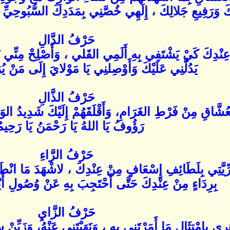
َ وَرَفِيعِ جَلالِكَ ، إِلَهِي خُصَّنِي بِمَدَدِكَ السُّبُوحِيِّ
حَرْفُ الدَّالِ
 عِنْدِكَ كَيْ يَشْتَفِي بِهِ أَلَمِي القَلي ، وَأَصْلِحْ مِنِّي 
يَدُلَّنِي عَلَيْكَ وَأَوْصِلنِي يَا مَوْلايَ إِلَى مَنْ يُوَ
حَرْفُ الذَّالِ
شَّاقِ مِنْ فَرْطِ الغَرَامِ، وَأَقْلَقَهُمْ إِلَيْكَ شَدِيدُ الوَج
رَؤُوفُ يَا اللهُ يَا رَحْمَنُ يَا رَحِيم
حَرْفُ الرَّاءِ
َرِّيَّتِي بِلَطَائِفِ إِسْعَافٍ مِنْ عِنْدِكَ ، لاشْهَدَ مَا انْط
بِرِدَاءٍ مِنْ عِنْدِكَ حَتَّى أَحْتَجِبَ بِهِ عَنْ وُصُولِ أَيْد
حَرْفُ الزَّايِ
رِي بِامْتِثَالِ مَا أَمَرْتَنِي بِهِ ، وَنَهَيْتَنِي عَنْهُ، وَزَيِّنْ