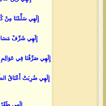
إِلَهِي سَلِّمْنَا مِنْ ك
إِلَهِي شَرِّفْ مَسَامِعَ
إِلَهِي صَرِّفْنَا فِي عَوَالِمِ
إِلَهِي ضُرِبَتْ أَعْنَاقُ الطَّ
إِلَهِي طَهِّر