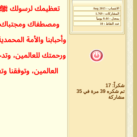
تعظيمك لرسولك ﷺ بأ
ومصطفاك ومجتباك الر
وأحبابنا والأمة المح
ورحمتك للعالمين، وتد
العالمين، وتوفقنا وت
شكراً: 17
تم شكره 39 مرة في 35
مشاركة