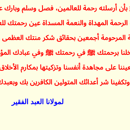
ن أرسلته رحمة للعالمين، فصل وسلم وبارك 
حمة المهداة والنعمة المسداة عين رحمتك للعا
مدية المرحومة أجمعين بحقائق شكر منتك العظم
خلنا برحمتك ﷺ في رحمتك ﷺ وفي عبادك المؤم
عيننا على مجاهدة أنفسنا وتزكيتها بمكارم الأخلا
وتكفينا شر أعدائك المتولين الكافرين بك وبعبدك
لمولانا العبد الفقير