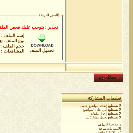
الصور المرفقة
تحذير : يتوجب عليك فحص الملف
إسم الملف :
نوع الملف: jpg
حجم الملف : 49.9 كيلوباي
تحميل الملف
المشاهدات : 10
تعليمات المشاركة
لا تستطيع
إضافة مواضيع جديدة
لا تستطيع
الرد على المواضيع
لا تستطيع
إرفاق ملفات
لا تستطيع
تعديل مشاركاتك
is
BB code
متاحة
الابتسامات
متاحة
كود [IMG]
متاحة