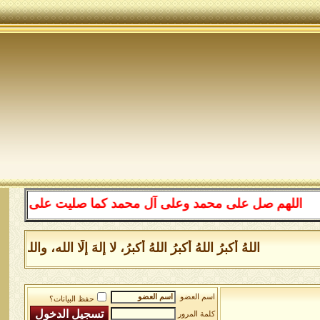
للهم صل على محمد وعلى آل محمد كما صليت على إبراهيم وعلى
اللهُ أكبرُ اللهُ أكبرُ اللهُ أكبرُ، لا إلهَ إلَّا الله، وا
اسم العضو
حفظ البيانات؟
كلمة المرور