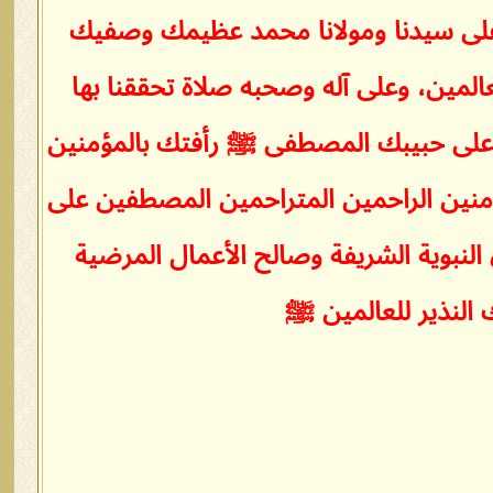
على سيدنا ومولانا محمد عظيمك وصفيك
لمين، وعلى آله وصحبه صلاة تحققنا بها
ى على حبيبك المصطفى ﷺ رأفتك بالمؤمنين
نين الراحمين المتراحمين المصطفين على
ق النبوية الشريفة وصالح الأعمال المرضية
 النذير للعالمين ﷺ