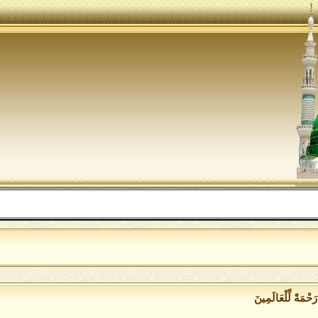
ا
رَحْمَةً لِّلْعَالَمِينَ