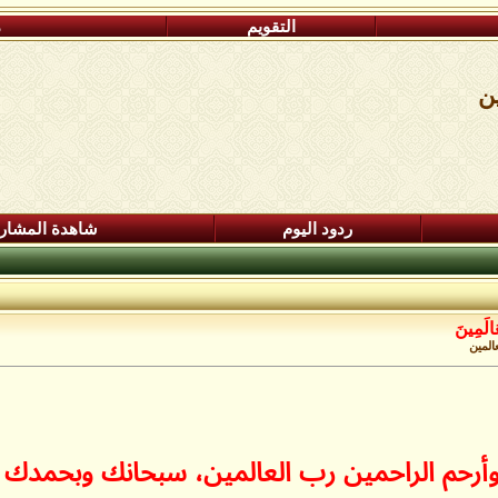
التقويم
م
ين
ردود اليوم
شاهدة المشار
عَالَمِينَ
عالمين
خير وأرحم الراحمين رب العالمين، سبحانك وبح