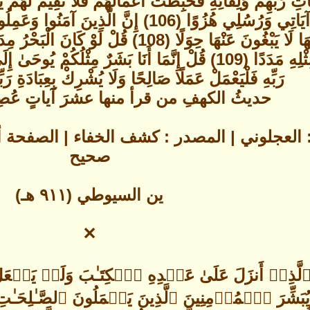
بِمَا كَفَرُوا وَاتَّخَذُوا آيَاتِي وَرُسُلِي هُزُوًا 
نُزُلًا(107) خَالِدِينَ فِيهَا لَا يَبْغُونَ عَنْهَا حِو
كَلِمَاتُ رَبِّي وَلَوْ جِئْنَا بِمِثْلِهِ مَدَدًا (109) قُلْ إِنَّمَا أَنَا ب
رَبِّهِ فَلْيَعْمَلْ عَمَلًا صَالِحًا وَلَا يُشْرِكْ بِعِبَادَةِ رَبِّهِ أ
حديثُ الكهفِ من قرأ منها عشرَ آياتٍ عُصِ
صحيح
ين السيوطي (٩١١ هـ)
✕