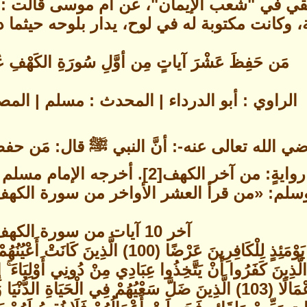
بيهقي في "شعب الإيمان"، عن أم موسى قالت :
، وكانت مكتوبة له في لوح، يدار بلوحه حيثما د
مَن حَفِظَ عَشْرَ آياتٍ مِن أوَّلِ سُورَةِ الكَهْفِ عُص
الراوي : أبو الدرداء | المحدث : مسلم | ال
رضي الله تعالى عنه-: أنَّ النبي ﷺ قال: مَن 
من الدَّجال[1]، وفي روايةٍ: من آخر 
سلم: «من قرأ العشر الأواخر من سورة الكهف
آخر 10 آيات من سورة الكهف:
وهي: «وَعَرَضْنَا جَهَنَّمَ يَوْمَئِذٍ لِلْكَافِر