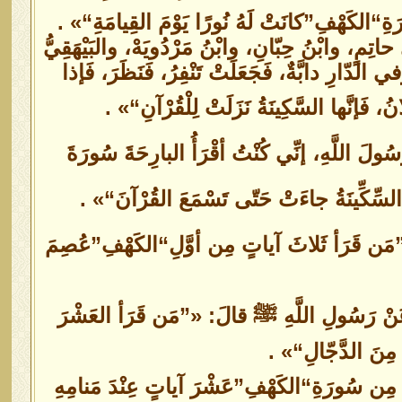
َةِ“الكَهْفِ”كانَتْ لَهُ نُورًا يَوْمَ القِيامَةِ“» .
ِمٍ، وابْنُ حِبّانِ، وابْنُ مَرْدُويَهْ، والبَيْهَقِيُّ
لِ“، عَنِ البَراءِ قالَ: «قَرَأ رَجُلٌ سُورَةَ ”الكَهْفِ“ [٢٦٦و] وفي الدّارِ دابَّةٌ، فَجَعَلَتْ تَنْفِرُ، فَنَظَرَ، فَإذا
نُ، فَإنَّها السَّكِينَةُ نَزَلَتْ لِلْقُرْآنِ“» .
ُولَ اللَّهِ، إنِّي كُنْتُ أقْرَأُ البارِحَةَ سُورَةَ
سِّكِّينَةُ جاءَتْ حَتّى تَسْمَعَ القُرْآنَ“» .
 «”مَن قَرَأ ثَلاثَ آياتٍ مِن أوَّلِ“الكَهْفِ”عُصِمَ
، عَنْ رَسُولِ اللَّهِ ﷺ قالَ: «”مَن قَرَأ العَشْرَ
 مِنَ الدَّجّالِ“» .
 مِن سُورَةِ“الكَهْفِ”عَشْرَ آياتٍ عِنْدَ مَنامِهِ