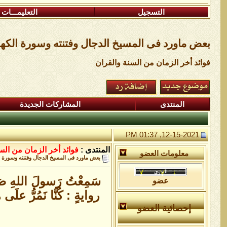
التسجيل
التعليمـــات
بعض ماورد فى المسيخ الدجال وفتنته وسورة الك
فوائد أخر الزمان من السنة والقران
المنتدى
المشاركات الجديدة
12-15-2021, 01:37 PM
المنتدى :
فوائد أخر الزمان من الس
معلومات العضو
بعض ماورد فى المسيخ الدجال وفتنته وسورة 
سَمِعْتُ رَسولَ اللهِ صَلَّ
عضو
روايةٍ : كُنَّا نَمُرُّ علَى
إحصائية العضو