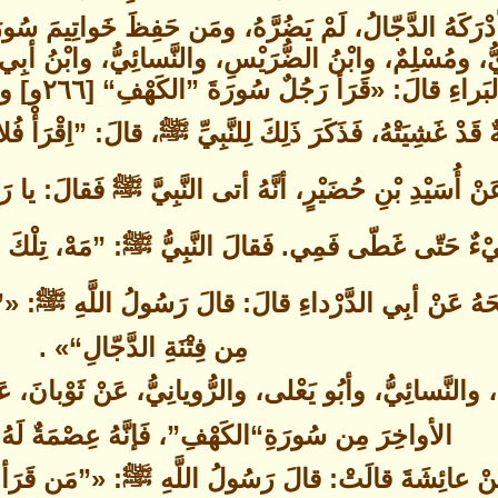
ْرَكَهُ الدَّجّالُ، لَمْ يَضُرَّهُ، ومَن حَفِظَ خَواتِيمَ سُور
، ومُسْلِمٌ، وابْنُ الضُّرَيْسِ، والنَّسائِيُّ، وابْنُ أبِي حات
في ”الدَّلائِ
قَدْ غَشِيَتْهُ، فَذَكَرَ ذَلِكَ لِلنَّبِيِّ ﷺ، قالَ: ”اِقْرَأْ فُلا
نْ أُسَيْدِ بْنِ حُضَيْرٍ، أنَّهُ أتى النَّبِيَّ ﷺ فَقالَ: يا رَس
ٌ حَتّى غَطّى فَمِي. فَقالَ النَّبِيُّ ﷺ: ”مَهْ، تِلْكَ ال
َّحَهُ عَنْ أبِي الدَّرْداءِ قالَ: قالَ رَسُولُ اللَّهِ ﷺ:
مِن فِتْنَةِ الدَّجّالِ“» .
، والنَّسائِيُّ، وأبُو يَعْلى، والرُّويانِيُّ، عَنْ ثَوْبانَ
الأواخِرَ مِن سُورَةِ“الكَهْفِ”، فَإنَّهُ عِصْمَةٌ لَهُ
ْ عَنْ عائِشَةَ قالَتْ: قالَ رَسُولُ اللَّهِ ﷺ: «”مَن قَرَأ