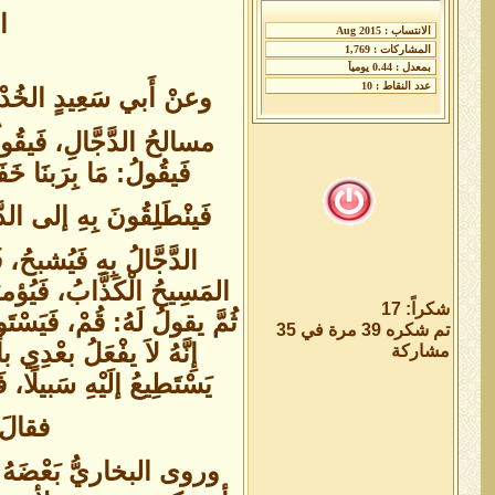
ا
مسالحُ الدَّجَّالِ، فَيقُو
فَيقُولُ: مَا بِرَبنَا خ
فَينْطَلِقُونَ بِهِ إلى الدّ
الدَّجَّالُ بِهِ فَيُشبحُ،
المَسِيحُ الْكَذَّابُ، فَيُؤمرُ
شكراً: 17
ثُمَّ يقولُ لَهُ: قُمْ، فَيَسْت
تم شكره 39 مرة في 35
إِنَّهُ لاَ يفْعَلُ بعْدِي بأ
مشاركة
يَسْتَطِيعُ إلَيْهِ سَبيلًا، 
فقالَ 
وروى البخاريُّ بَعْضَ