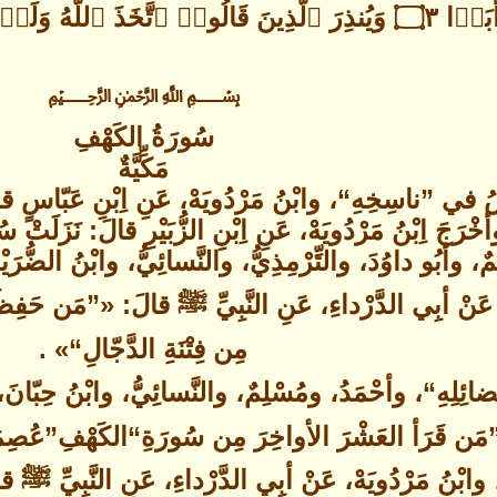
ࣰا ۝٣ وَیُنذِرَ ٱلَّذِینَ قَالُوا۟ ٱتَّخَذَ ٱللَّهُ وَلَدࣰا ۝٤﴾ [الكهف ١-٤]
﷽
سُورَةُ الكَهْفِ
مَكِّيَّةٌ
سُ في ”ناسِخِهِ“، وابْنُ مَرْدُويَهْ، عَنِ اِبْنِ عَبّاسٍ قال
خْرَجَ اِبْنُ مَرْدُويَهْ، عَنِ اِبْنِ الزُّبَيْرِ قالَ: نَزَلَتْ 
، وأبُو داوُدَ، والتِّرْمِذِيُّ، والنَّسائِيُّ، وابْنُ الضُّرَ
، عَنْ أبِي الدَّرْداءِ، عَنِ النَّبِيِّ ﷺ قالَ: «”مَن حَف
مِن فِتْنَةِ الدَّجّالِ“» .
ضائِلِهِ“، وأحْمَدُ، ومُسْلِمٌ، والنَّسائِيُّ، وابْنُ حِبّان
َن قَرَأ العَشْرَ الأواخِرَ مِن سُورَةِ“الكَهْفِ”عُصِمَ م
ٍ، وابْنُ مَرْدُويَهْ، عَنْ أبِي الدَّرْداءِ، عَنِ النَّبِيِّ