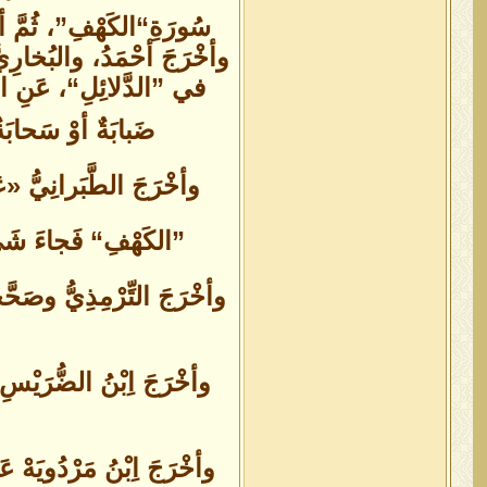
سُورَةِ“الكَهْفِ”، ثُمَّ أد
وأخْرَجَ أحْمَدُ، والبُخارِيُّ
ضَبابَةٌ أوْ سَحابَةٌ 
وأخْرَجَ الطَّبَرانِيُّ «عَ
”الكَهْفِ“ فَجاءَ شَيْء
وأخْرَجَ التِّرْمِذِيُّ وصَح
وأخْرَجَ اِبْنُ الضُّرَيْسِ
وأخْرَجَ اِبْنُ مَرْدُويَه