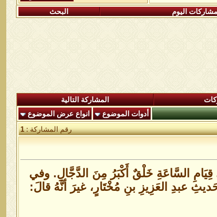
شاركات اليوم
البحث
كات
المشاركة التالية
أدوات الموضوع
انواع عرض الموضوع
رقم المشاركة :
1
امِ السَّاعَةِ خَلْقٌ أَكْبَرُ مِنَ الدَّجَّالِ. وفي
َديثِ عبدِ العَزِيزِ بنِ مُخْتَارٍ، غيرَ أنَّهُ قالَ: