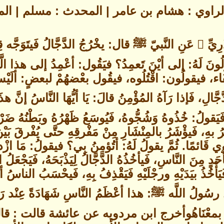
لراوي : هشام بن عامر | المحدث : مسلم | ا
وعنْ أَبي سَعِيدٍ الخُدْرِيِّ  عَنِ النَّبيّ ﷺ قال: يخْرُجُ الدَّجَّال
لُونَ لَهُ: إلى أيْنَ تَعمِدُ؟ فيَقُول: أعْمِدُ إلى هذا الّ
َفَاء، فيقولُون: اقْتُلُوه، فيقُول بعْضهُمْ لبعضٍ: ألَيْس قَد
َجَّالِ، فَإذا رَآهُ المُؤْمِنُ قالَ: يَا أيُّهَا النَّاسُ إنَّ ه
 فَيَقولُ: خُذُوهُ وَشُجُّوهُ، فَيُوسَعُ ظَهْرُهُ وبَطْنُهُ ضَر
 بهِ، فَيؤْشَرُ بالمِنْشَارِ مِنْ مَفْرقِهِ حتَّى يُفْرقَ بَيْنَ رِ
َوي قَائمًا. ثُمَّ يقولُ لَهُ: أتُؤمِنُ بِي؟ فيقولُ: مَا ازْددتُ
َحَدٍ مِنَ النَّاسِ، فَيأخُذُهُ الدَّجَّالُ لِيَذْبَحَهُ، فَيَجْعَلُ ا
فَيَأْخُذُ بيَدَيْهِ ورجْلَيْهِ فَيَقْذِفُ بِهِ، فَيحْسَبُ الناسُ أ
رسُولُ اللَّه ﷺ: هذا أعْظَمُ النَّاسِ شَهَادَةً عِنْد ر
هُ بمعْنَاهُوأخرج ابن مردويه عن عائشة قالت : 