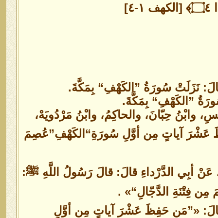
َ: نَزَلَتْ سُورَةُ ”الكَهْفِ“ بِمَكَّةَ.
سُورَةُ ”الكَهْفِ“ بِمَكَّةَ.
يْسِ، وابْنُ حِبّانَ، والحاكِمُ، وابْنُ مَرْدُويَهْ،
ِظَ عَشْرَ آياتٍ مِن أوَّلِ سُورَةِ“الكَهْفِ”عُصِمَ
َ، عَنْ أبِي الدَّرْداءِ قالَ: قالَ رَسُولُ اللَّهِ ﷺ:
ِن فِتْنَةِ الدَّجّالِ“» .
 ﷺ قالَ: «”مَن حَفِظَ عَشْرَ آياتٍ مِن أوَّلِ