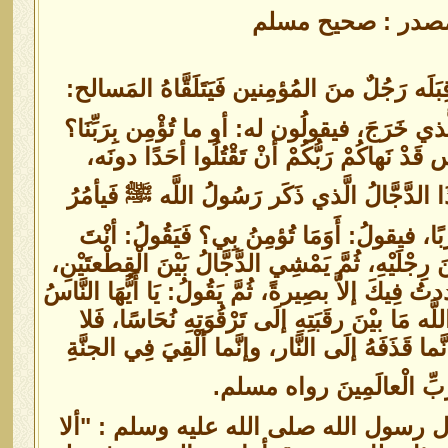
لمصدر : صحيح مسلم
ُ فَيتَوَجَّه قِبَلَه رَجُلٌ منَ المُؤمِنين فَيَتَلَقَّاهُ المَسالح:
َذي خَرَجَ، فيقولُون له: أو ما تُؤْمِن بِرَبِّنَا؟
ْ نَهاكُمْ رَبُّكُمْ أنْ تَقْتُلُوا أحَدًا دونَه،
ذَا الدَّجَّالُ الَّذي ذَكَر رَسُولُ اللَّه ﷺ فَيأمُرُ
ْبًا، فيقولُ: أَوَمَا تُؤمِنُ بِي؟ فَيَقُولُ: أنْتَ
جْلَيْهِ، ثُمَّ يَمْشِي الدَّجَّالُ بَيْنَ الْقِطْعتَيْنِ،
 فِيكَ إلاَّ بصِيرةً، ثُمَّ يَقُولُ: يَا أَيُّهَا النَّاسُ
للَّه مَا بيْنَ رقَبَتِهِ إلَى تَرْقُوَتِهِ نُحَاسًا، فَلا
نَّما قَذَفَهُ إلَى النَّار، وإنَّما ألْقِيَ فِي الجنَّةِ
َبِّ الْعالَمِينَ رواه مسلم.
قال رسول الله صلى الله عليه وسلم : "ألا