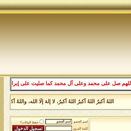
 على محمد وعلى آل محمد كما صليت على إبراهيم وعلى آل إبر
اللهُ أكبرُ اللهُ أكبرُ اللهُ أكبرُ، لا إلهَ إلَّا الله، واللهُ أك
اسم العضو
حفظ البيانات؟
كلمة المرور