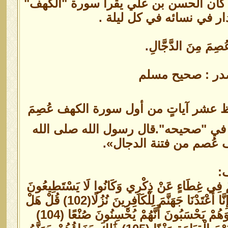
 كان الحسن بن علي يقرأ سورة "الكهف"
ار في نسائه في كل ليلة .
ِمَ مِنَ الدَّجَّالِ.
مصدر : صحيح مسلم
حفظ عشر آياتٍ من أول سورة الكهف عُصِمَ
الكهف[2]. أخرجه الإمام مسلم في "صحيحه".قال رسول الله صلى الله
 عُصم من فتنة الدجال».
ِينَ عَرْضًا (100) الَّذِينَ كَانَتْ أَعْيُنُهُمْ فِي غِطَاءٍ عَنْ ذِكْرِي وَكَانُوا لَا يَسْتَطِيعُونَ
سَمْعًا (101) أَفَحَسِبَ الَّذِينَ كَفَرُوا أَنْ يَتَّخِذُوا عِبَادِي مِنْ دُونِي أَوْلِيَاءَ ۚ إِنَّا أَعْتَدْنَا جَهَنَّمَ لِلْكَافِرِينَ نُزُلًا(102) قُلْ هَلْ
نُنَبِّئُكُمْ بِالْأَخْسَرِينَ أَعْمَالًا (103) الَّذِينَ ضَلَّ سَعْيُهُمْ فِي الْحَيَاةِ الدُّنْيَا وَهُمْ يَحْسَبُونَ أَنَّهُمْ يُحْسِنُونَ صُنْعًا (104)