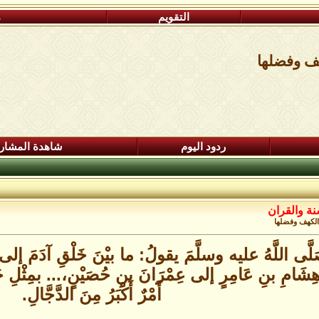
التقويم
م
هف وفضلها
ردود اليوم
شاهدة المشار
نة والقران
الكهف وفضلها
ى اللَّهُ عليه وسلَّمَ يقولُ: ما بيْنَ خَلْقِ آدَمَ إلى قِيَ
 هِشَامِ بنِ عَامِرٍ إلى عِمْرَانَ بنِ حُصَيْنٍ،... بمِثْلِ ح
أَمْرٌ أَكْبَرُ مِنَ الدَّجَّالِ.