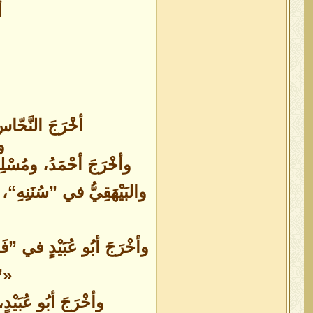
أَبَد
أخْرَجَ النَّحّا
وأ
وأخْرَجَ أحْمَدُ، ومُسْلِمٌ
والبَيْهَقِيُّ في ”سُنَنِهِ“
وأخْرَجَ أبُو عُبَيْدٍ في ”فَ
«”م
وأخْرَجَ أبُو عُبَيْد