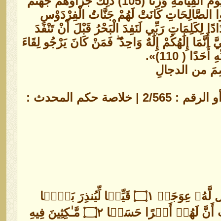
أُولَٰئِكَ الَّذِينَ كَفَرُوا بِآيَاتِ رَبِّهِمْ وَلِقَائِهِ فَحَبِطَتْ أَعْمَالُهُمْ فَلَا نُقِيمُ لَهُمْ يَوْمَ الْقِيَامَةِ وَزْنًا (105) ذَٰلِكَ جَزَاؤُهُمْ جَهَنَّمُ
(106) إِنَّ الَّذِينَ آمَنُوا وَعَمِلُوا الصَّالِحَاتِ كَانَتْ لَهُمْ جَنَّاتُ الْفِرْدَوْسِ
َلًا (108) قُلْ لَوْ كَانَ الْبَحْرُ مِدَادًا لِكَلِمَاتِ رَبِّي لَنَفِدَ الْبَحْرُ قَبْلَ أَنْ تَنْفَدَ
َشَرٌ مِثْلُكُمْ يُوحَىٰ إِلَيَّ أَنَّمَا إِلَٰهُكُمْ إِلَٰهٌ وَاحِدٌ ۖ فَمَنْ كَانَ يَرْجُو لِقَاءَ
َحَدًا ( 110)».
مَ من الدجالِ
الراوي : - | المحدث : العجلوني | المصدر : كشف الخفاء | الصفحة أو الرقم : 2/565 | خلاصة حكم المحدث :
﷽ ﴿ٱلۡحَمۡدُ لِلَّهِ ٱلَّذِیۤ أَنزَلَ عَلَىٰ عَبۡدِهِ ٱلۡكِتَـٰبَ وَلَمۡ یَجۡعَل لَّهُۥ عِوَجَاۜ ۝١ قَیِّمࣰا لِّیُنذِرَ بَأۡسࣰا
شَدِیدࣰا مِّن لَّدُنۡهُ وَیُبَشِّرَ ٱلۡمُؤۡمِنِینَ ٱلَّذِینَ یَعۡمَلُونَ ٱلصَّـٰلِحَـٰتِ أَنَّ لَهُمۡ أَجۡرًا حَسَنࣰا ۝٢ مَّـٰكِثِینَ فِیهِ