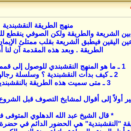
منهج الطريقة النقشبندية
ين الشريعة والطريقة ولكن الصوفي ينقطع للذ
 عين اليقين فيطبق الشريعة بقلب ممتلئ الإيم
الطريقة . وبعد هذه المقدمة آن لنا 
1 ـ ما هو المنهج النقشبندي للوصول إلى قمم الآمال الروحية ؟
2 ـ كيف بدأت النقشبندية ؟ وسلسلة رجالها رحمهم الله .
3 ـ متى سميت هذه الطريقة بالنقشبندية ؟ ولماذا ؟
ر أولاً إلى أقوال لمشايخ التصوف قبل الشروع 
* قال الشيخ عبد الله الدهلوي المتوفى في (1240)
ة "النقشبندية" هي الحضور الدائم في حضرة ا