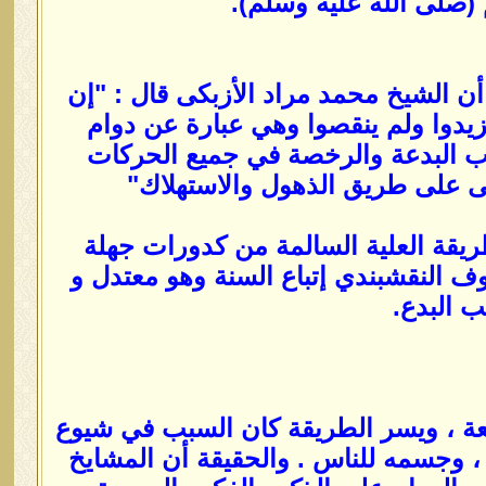
 (صلى الله عليه وسلم).
ن الشيخ محمد مراد الأزبكى قال : "إن
يزيدوا ولم ينقصوا وهي عبارة عن دوام
تناب البدعة والرخصة في جميع الحركات
ى على طريق الذهول والاستهلاك"
مصدر عن أبن حجر الهيتمي 909 ـ 974 هـ "الطريقة العلية السالمة من كدورات جهلة
ف النقشبندي إتباع السنة وهو معتدل و
 البدع.
ريعة ، ويسر الطريقة كان السبب في شيوع
، وجسمه للناس . والحقيقة أن المشايخ