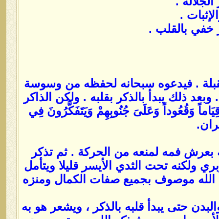
الجلالة .
لإثبات .
 خفي بالقلب .
لقبلة . فيدعوه سبحانه لحفظه من وسوسة
عد ذلك يبدأ بالذكر بقلبه . ولكن الذاكر
ُعُوداً وَعَلَىَ جُنُوبِهِمْ وَيَتَفَكَّرُونَ فِي
مران.
 بعرش فمه لمنعه من الحركة . ثم تذكر
ري ولكنه تحت الثدي الأيسر قليلا ويتأمل
 الله موصوف بجميع صفات الكمال ومنزه
لبدن حتى يبدأ قلبه بالذكر ، ويشعر هو به