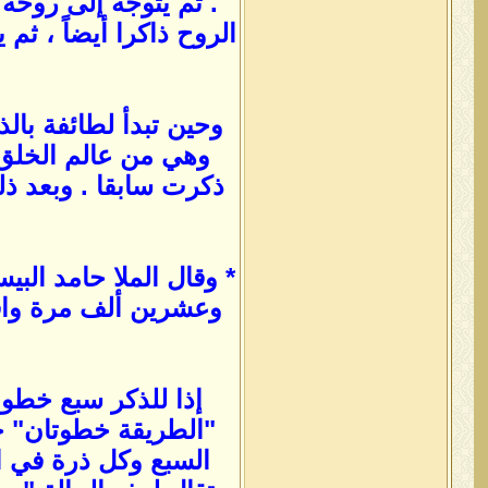
. ثم يتوجه إلى روحه 
الروح ذاكرا أيضاً ، ثم
وحين تبدأ لطائفة بال
وهي من عالم الخلق 
ذكرت سابقا . وبعد ذل
* وقال الملا حامد الب
وعشرين ألف مرة واق
إذا للذكر سبع خطوا
"الطريقة خطوتان" خ
السبع وكل ذرة في ال