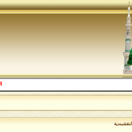
اللهم صل ع
لنقشبندية