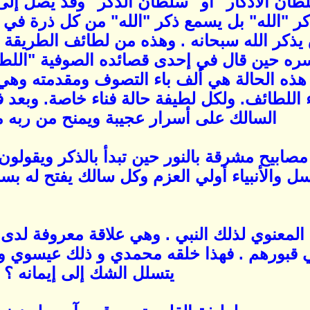
لطان الأذكار" أو "سلطان الذكر" وقد يصل إلى
يذكر "الله" بل يسمع ذكر "الله" من كل ذرة في
ذكر الله سبحانه . وهذه من لطائف الطريقة الج
ه حين قال في إحدى قصائده الصوفية "اللطائ
هذه الحالة هي ألف باء التصوف ومقدمته وهي 
للطائف. ولكل لطيفة حالة فناء خاصة. وبعد فن
السالك على أسرار عجيبة ويمنح من ربه م
مصابيح مشرقة بالنور حين تبدأ بالذكر ويقولو
سل والأنبياء أولي العزم وكل سالك يفتح له بس
المعنوي لذلك النبي . وهي علاقة معروفة لدى ا
 قبورهم . فهذا خلقه محمدي و ذلك عيسوي وم
يتسلل الشك إلى إيمانه ؟