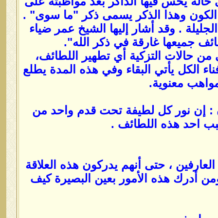
 حالة يحس فيها الذاكر بعد مواظبته على
 الكون وهذا الذكر يسمى ذكر "ما سوى" .
ليلة . وقد أشار إليها الشيخ عمر ضياء
ف جميعها غارقة في ذكر الله".
من حالات التزكية أي تطهير اللطائف،
اء الكل يأتي البقاء وفي هذه المدة يطلع
واهب معنوية.
ن : إن نور كل لطيفة تحت قدم واحد من
بب احد هذه اللطائف .
لعارفين ، حتى أنهم يدركون هذه العلاقة
ن أدرك هذه الأمور بعين البصيرة كيف