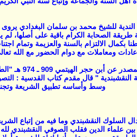
 أهل السنة والجماعة وإتباع سنة النبي الكريم
الندية للشيخ محمد بن سلمان البغدادي يروى أ
 طريقة الصحابة الكرام باقية على أصلها، لم 
طنا بكمال الالتزام بالسنة والعزيمة وتمام اج
ادات ومعاملات مع دوام الحضور مع الله تعال
* ونقل في نفس ال
النقشبندية " قال مقدم كتاب القدسية : التصو
وسط وأساسه تطبيق الشريعة وتجنب
تدال السلوك النقشبندي وما فيه من إتباع الش
بين علماء الدين فقلب الصوفي النقشبندي لله 