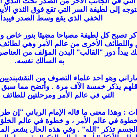
التي في الجانب الآخر من الصدر تحت الثدي ال
 يتوجه إلى لطيفة السر التي تقع فوق الثدي الأ
الخفي الذي يقع وسط الصدر فيبدأ ب
ذكر تصبح كل لطيفة مصباحا مضيئا بنور خاص وت
واللطائف الأخرى من عالم الأمر وهي لطائف
ك يبدأ دور "القالب" البدن المؤلف من العناص
به السالك نفسه.
يساراني وهو احد علماء التصوف من النقشبنديي
لهم يذكر خمسة الآف مرة . وأتضح مما سبق 
التي في عالم الأمر ومرحلتين للطائف ع
ت : وهذا معنى ما قاله الإمام الرباني "إن طر
طوة في عالم الأمر ، و خطوة في عالم الخلق 
جسم تذكر "الله" . وفي هذه الحال يشعر المري