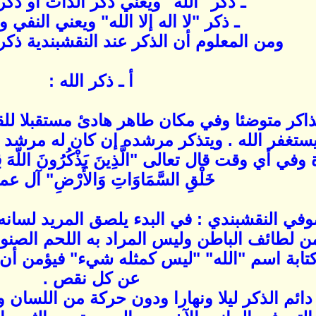
ـ ذكر "الله" ويعني ذكر الذات أو ذكر 
ـ ذكر "لا اله إلا الله" ويعني النفي وا
ومن المعلوم أن الذكر عند النقشبندية ذكر
أ ـ ذكر الله :
لذاكر متوضئا وفي مكان طاهر هادئ مستقبلا ل
غفر الله . ويتذكر مرشده إن كان له مرشد . وب
وقت قال تعالى "الَّذِينَ يَذْكُرُونَ اللّهَ قِيَاماً وَق
خَلْقِ السَّمَاوَاتِ وَالأَرْضِ" آل ع
وفي النقشبندي : في البدء يلصق المريد لسانه
 من لطائف الباطن وليس المراد به اللحم الصنوب
كتابة اسم "الله" "ليس كمثله شيء" فيؤمن أن
عن كل نقص .
ائم الذكر ليلا ونهارا ودون حركة من اللسان وا