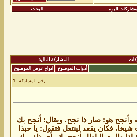
شاركات اليوم
البحث
كات
المشاركة التالية
أدوات الموضوع
انواع عرض الموضوع
رقم المشاركة :
1
وأنجح هو: صار ذا نجح. ويقال: أنجح بك
شيخا، فكان يقعد لينتعل فتقول: يا حبذا
: إذا طلبت الباطل أنجح بك، أي ظفر بك