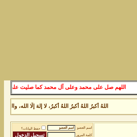
اللهم صل على محمد وعلى آل محمد كما صليت على إبراهيم وع
اللهُ أكبرُ اللهُ أكبرُ اللهُ أكبرُ، لا إلهَ إلَّا الله، 
اسم العضو
حفظ البيانات؟
كلمة المرور