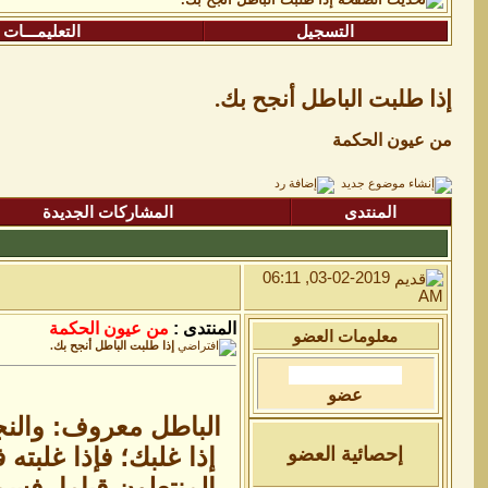
التسجيل
التعليمـــات
إذا طلبت الباطل أنجح بك.
من عيون الحكمة
المنتدى
المشاركات الجديدة
03-02-2019, 06:11
AM
المنتدى :
من عيون الحكمة
معلومات العضو
إذا طلبت الباطل أنجح بك.
عضو
الباطل معروف: والنجا
إذا غلبك؛ فإذا غلبته
إحصائية العضو
المنتعلون قياما، فس