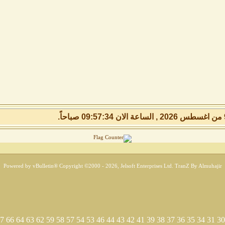
Powered by vBulletin® Copyright ©2000 - 2026, Jelsoft Enterprises Ltd.
TranZ By Almuhajir
7
66
64
63
62
59
58
57
54
53
46
44
43
42
41
39
38
37
36
35
34
31
30