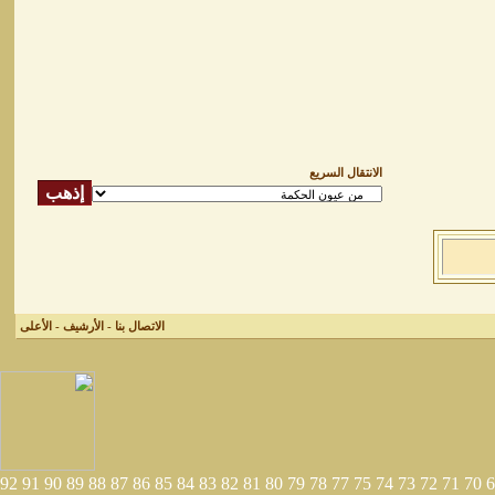
الانتقال السريع
الاتصال بنا
-
الأرشيف
-
الأعلى
92
91
90
89
88
87
86
85
84
83
82
81
80
79
78
77
75
74
73
72
71
70
6