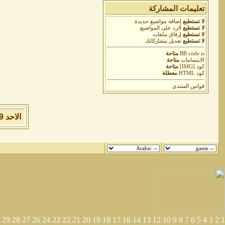
تعليمات المشاركة
لا تستطيع
إضافة مواضيع جديدة
لا تستطيع
الرد على المواضيع
لا تستطيع
إرفاق ملفات
لا تستطيع
تعديل مشاركاتك
is
BB code
متاحة
الابتسامات
متاحة
كود [IMG]
متاحة
كود HTML
معطلة
قوانين المنتدى
الاحد 9 من اغسطس 2026 , الساعة الان 09:57:34 صباحاً.
29
28
27
26
24
23
22
21
20
19
18
17
16
14
13
12
10
9
8
7
6
5
4
3
2
1