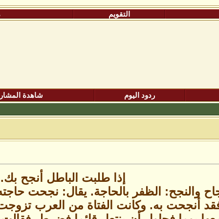
التقويم
م
ردود اليوم
شاهدة المشار
إذا طلبت الباطل أنجح بك.
ح والنجح: الظفر بالحاجة. يقال: نجحت حاجته 
 فقد أنجحت به. وكانت الفتاة من العرب تزوجت 
معها يوما فحاول أن ينتعل قائما فضرط، فقالت