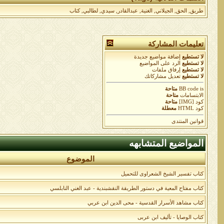
طريق
,
الحق
,
الجيلاني
,
الغنية
,
عبدالقادر
,
سيدي
,
لطالبي
,
كتاب
تعليمات المشاركة
لا تستطيع
إضافة مواضيع جديدة
لا تستطيع
الرد على المواضيع
لا تستطيع
إرفاق ملفات
لا تستطيع
تعديل مشاركاتك
is
BB code
متاحة
الابتسامات
متاحة
كود [IMG]
متاحة
كود HTML
معطلة
قوانين المنتدى
المواضيع المتشابهه
الموضوع
كتاب تفسير الشيخ الشعراوى للتحميل
كتاب مفتاح المعية في دستور الطريقة النقشبندية - عبد الغني النابلسي
كتاب مشاهد الأسرار القدسية - محى الدين ابن عربي
كتاب الوصايا - تأليف ابن عربى