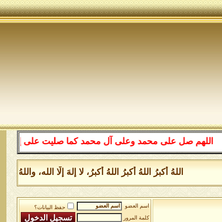
لهم صل على محمد وعلى آل محمد كما صليت على إبراهيم وعلى 
اللهُ أكبرُ اللهُ أكبرُ اللهُ أكبرُ، لا إلهَ إلَّا الله، وال
اسم العضو
حفظ البيانات؟
كلمة المرور