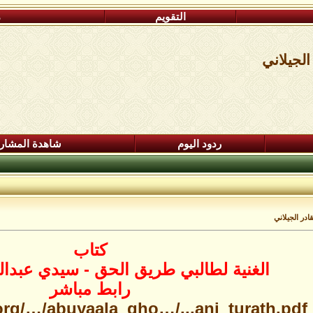
التقويم
م
الجيلاني
ردود اليوم
شاهدة المشار
ادر الجيلاني
كتاب
الغنية لطالبي طريق الحق - سيدي عبدالق
رابط مباشر
.org/…/abuyaala_gho…/...ani_turath.pdf