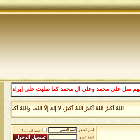
ى محمد وعلى آل محمد كما صليت على إبراهيم وعلى آل إبراه
للهُ أكبرُ اللهُ أكبرُ اللهُ أكبرُ، لا إلهَ إلَّا الله، واللهُ أكبر 
اسم العضو
حفظ البيانات؟
كلمة المرور