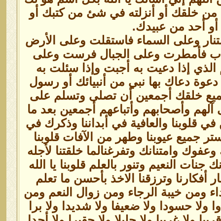
من خلقك أو أنزلته في شئ من كتبك أو
أو أحد من عبيدك.
ستنار وعلى السماء فاستقلت وعلى الأرض
اب فأمطرت وعلى الجبال فرست وعلى
لذي إذا دعيت به أجبت وإذا سئلت به
وة دعاك بها نبي من أنبيائك أو رسول
ميع خلقك أجمعين أن تصلى وتسلم على
 آلهم وأصحابهم وأتباعهم أجمعين بعد ما
في قلوبنا والعافية في أبداننا وذكرك في
استر جميع عيوبنا وطهر من الآفات قلوبنا
فوك وامتنانك وتفرغنالما خلقتنا لأجله
 جنات النعيم وتنور بالعلم قلوبنا يا الله
 أفكارنا وترزقنا الاخذ بأحسن ما تعلم
اء ومن خيبة الرجاء ومن زوال النعم ومن
وا ولا حسودا ولا ضعيفا ولا شديدا ولا برا
قريبا ولا غريبا ولا جليلا ولا حقيرا ولا أحدا