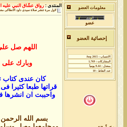
المنتدى :
رواق عشّاق النبي عليه ال
معلومات العضو
لاول مرة تنشر صلاة سيدى داود الانطاكى مفر
عضو
إحصائية العضو
اللهم صل على
وبارك على م
كان عندى كتاب ت
قراتها طبعا كثيرا فى
واحببت ان انشرها فى
بسم الله الرحمن 
ومجامعها وصل وسلم 