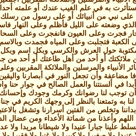
تأثرت به في علم الغيب عندك أو علمته أحدا 
على نبي من أنبيائك أو على رسول من رسلك 
الذي وضعته على الليل فأظلم وعلى النهار فا
حار فجرت وعلى العيون فانفجرت وعلى السح
الكعبة فتجلبت وعلى المياه فجمدت وبالاسم ا
مكتوبة حول العرش والكرسي وبكل اسم وبكل دع
ملائكتك أو أحد من أهل طاعتك أو أحد من ج
 الأنبياء والمرسلين والملائكة المقربين وعلى
ا مضاعفة وأن تجعل النور في أبصارنا واليقين 
وأبدا في ألسنتنا والعمل الصالح في جوار حنا و
وأن توجب لنا رضوانك وكرمك وجودك وإحسانك وع
لنا به وتمتعنا بالنظر إلى وجهك الكريم في جنانك
ننا وتخلص من الفتين أسرارنا وتشغل بالاعتبار
 اللهم وأعذنا من شماتة الأعداء ومن عضال الد
تسلط علينا جبارا عنيدا ولا شيطانا مريدا ولا عد
 عنيدا ولا صغيرا ولا كبيرا ولا غنيا ولا فقيرا ولا 