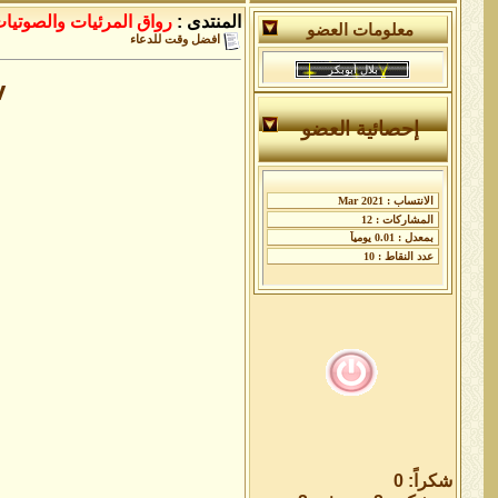
المنتدى :
رواق المرئيات والصوتيا
معلومات العضو
افضل وقت للدعاء
v
إحصائية العضو
شكراً: 0