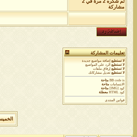
تم شكره 2 مرة في 2
مشاركة
تعليمات المشاركة
لا تستطيع
إضافة مواضيع جديدة
لا تستطيع
الرد على المواضيع
لا تستطيع
إرفاق ملفات
لا تستطيع
تعديل مشاركاتك
is
BB code
متاحة
الابتسامات
متاحة
كود [IMG]
متاحة
كود HTML
معطلة
قوانين المنتدى
الخميس 6 من اغسطس 2026 , الساعة الان 1