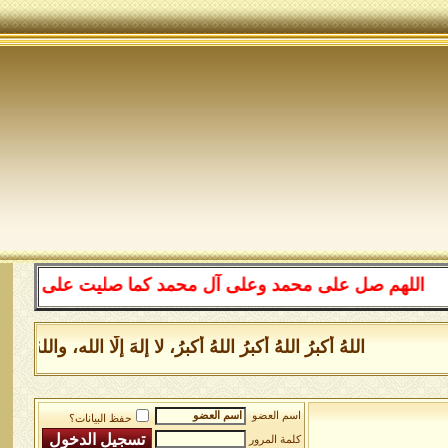
للهم صل على محمد وعلى آل محمد كما صليت على إبراهيم وعلى
اللهُ أكبرُ اللهُ أكبرُ اللهُ أكبرُ، لا إلهَ إلَّا الله، وا
اسم العضو
حفظ البيانات؟
كلمة المرور