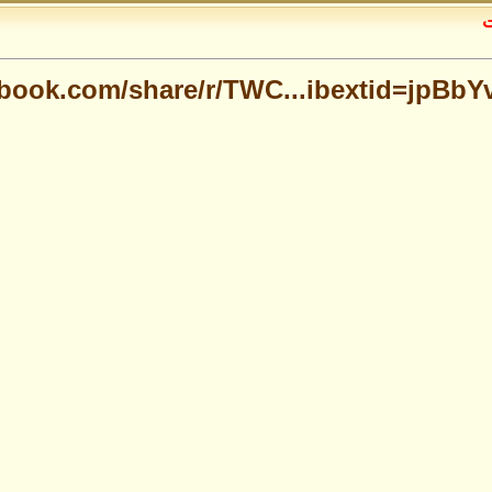
ت
ebook.com/share/r/TWC...ibextid=jpBbY