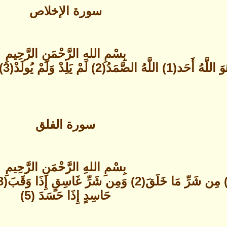
سورة الإخلاص
بِسْمِ اللهِ الرَّحْمَنِ الرَّحِيمِ
الصَّمَدُ(2) لَمْ يَلِدْ وَلَمْ يُولَدْ(3) وَلَمْ يَكُن لَّهُ كُفُواً أَحَدٌ(4)
سورة الفلق
بِسْمِ اللهِ الرَّحْمَنِ الرَّحِيمِ
حَاسِدٍ إِذَا حَسَدَ (5)