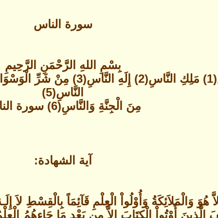
سورة الناس
بِسْمِ اللهِ الرَّحْمَنِ الرَّحِيمِ
النَّاسِ(5)
مِنَ الْجِنَّةِ وَالنَّاسِ(6) سورة الناس
آية الشهادة:
 الَّذِينَ أُوْتُواْ الْكِتَابَ إِلاَّ مِن بَعْدِ مَا جَاءهُمُ الْعِلْمُ 