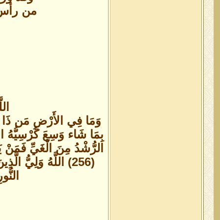
من رأس ج
اللّ
وَمَا فِي الأَرْضِ مَن ذَا الَّذِ
الرُّشْدُ مِنَ الْغَيِّ فَمَنْ يَ
(256) اللَّهُ وَلِيُّ ال
النُّورِ