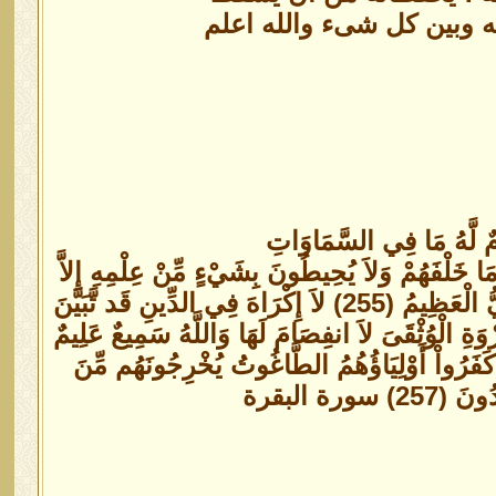
نه وبين كل شىء والله اعلم
 نَوْمٌ لَّهُ مَا فِي السَّمَاوَاتِ
مَا خَلْفَهُمْ وَلاَ يُحِيطُونَ بِشَيْءٍ مِّنْ عِلْمِهِ إِلاَّ
بِمَا شَاء وَسِعَ كُرْسِيُّهُ السَّمَاوَاتِ وَالأَرْضَ وَلاَ يَؤُودُهُ حِفْظُهُمَا وَهُوَ الْعَلِيُّ الْعَظِيمُ (255) لاَ إِكْرَاهَ فِي الدِّينِ قَد تَّبَيَّنَ
وَةِ الْوُثْقَىَ لاَ انفِصَامَ لَهَا وَاللَّهُ سَمِيعٌ عَلِيمٌ
نَ كَفَرُواْ أَوْلِيَاؤُهُمُ الطَّاغُوتُ يُخْرِجُونَهُم مِّنَ
رة البقرة