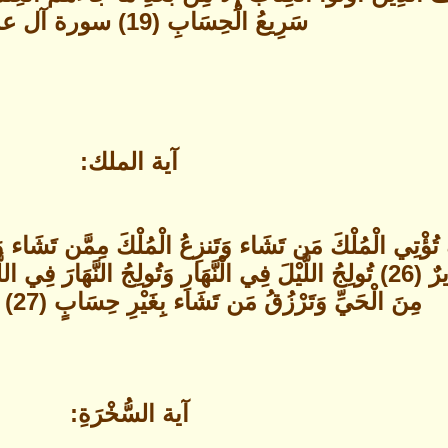
سَرِيعُ الْحِسَابِ (19) سورة آل عمران
آية الملك:
كِ تُؤْتِي الْمُلْكَ مَن تَشَاء وَتَنزِعُ الْمُلْكَ مِمَّن تَشَاء وَ
ِ وَتُخْرِجُ الَمَيَّتَ
مِنَ الْحَيِّ وَتَرْزُقُ مَن تَشَاء بِغَيْرِ حِسَابٍ (27) سورة آل عمران
آية السُّخْرَةِ: