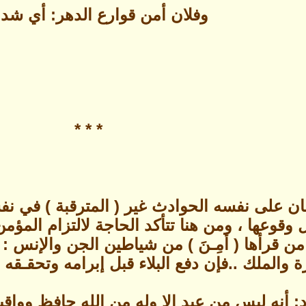
وفلان أمن قوارع الدهر: أي شدا
* * *
ان على نفسه الحوادث غير ( المترقبة ) في نفس
قوعها ، ومن هنا تتأكد الحاجة لالتزام المؤمن 
من قرأها ( أمِـنَ ) من شياطين الجن والإنس :
 والملك ..فإن دفع البلاء قبل إبرامه وتحقـقه 
: أنه ليس من عبد إلا وله من الله حافظ وواق