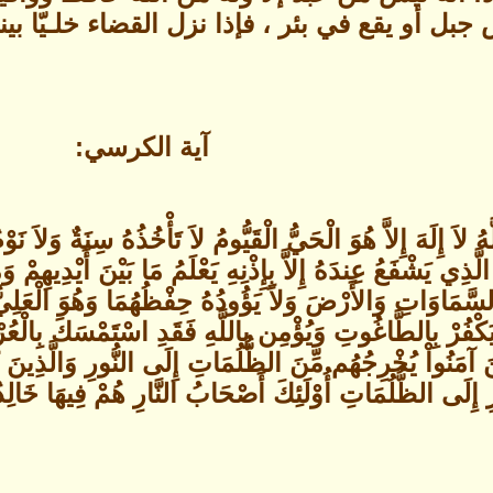
بل أو يقع في بئر ، فإذا نزل القضاء خلـيّا بي
آية الكرسي:
َهُ لاَ إِلَهَ إِلاَّ هُوَ الْحَيُّ الْقَيُّومُ لاَ تَأْخُذُهُ سِنَةٌ وَلاَ
ي يَشْفَعُ عِندَهُ إِلاَّ بِإِذْنِهِ يَعْلَمُ مَا بَيْنَ أَيْدِيهِمْ وَ
كْفُرْ بِالطَّاغُوتِ وَيُؤْمِن بِاللَّهِ فَقَدِ اسْتَمْسَكَ بِالْعُرْ
َّذِينَ آمَنُواْ يُخْرِجُهُم مِّنَ الظُّلُمَاتِ إِلَى النُّورِ وَالَّذِي
 إِلَى الظُّلُمَاتِ أُوْلَئِكَ أَصْحَابُ النَّارِ هُمْ فِيهَا خَالِدُونَ (257) سو