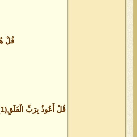
قُلْ هُوَ اللَّهُ أَحَد(1) اللَّهُ 