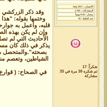
وقد ذكر الزركشي هذ
وختمها بقوله: "هذا ا
قلبه، وأعمل به جوارح
وإن لم يكن بهذه ال
الأحاديث التي لم تص
يذكر في ذلك كان مستند
بصحته".والمتحصل من 
الشياطين، وتعصم منه
شكراً: 17
في الصحاح: ( قوارع ا
تم شكره 39 مرة في 35
مشاركة