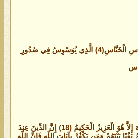
قُلْ أَعُوذُ بِرَبِّ النَّاسِ(1) مَلِكِ النَّاسِ(2) إِلَهِ النَّاسِ(3) مِنْ شَرِّ الْوَسْوَاسِ الْخَنَّاسِ(4) الَّذِي يُوَسْوِسُ فِي صُدُورِ
شَهِدَ اللّهُ أَنَّهُ لاَ إِلَـهَ إِلاَّ هُوَ وَالْمَلاَئِكَةُ وَأُوْلُواْ الْعِلْمِ قَآئِمَاً بِالْقِسْطِ لاَ إِلَـهَ إِلاَّ هُوَ الْعَزِيزُ الْحَكِيمُ (18) إِنَّ الدِّينَ عِندَ
بَغْيًا بَيْنَهُمْ وَمَن يَكْفُرْ بِآيَاتِ اللّهِ فَإِنَّ اللّهِ