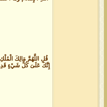
قُلِ اللَّهُمَّ مَالِكَ الْمُلْ
إِنَّكَ عَلَىَ كُلِّ شَيْءٍ قَدِيرٌ (26) تُولِجُ اللَّيْلَ فِي الْنَّهَارِ وَتُولِجُ النَّهَارَ فِي اللَّيْلِ وَتُخْرِجُ الْحَيَّ مِنَ الْمَيِّت