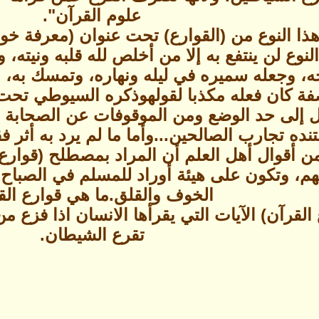
علوم القرآن".
ا النوع من (القوارع) تحت عنوان (معرفة خوا
لنوع لن ينتفع به إلا من أخلص لله قلبه ونيته،
ه، وجعله سميره في ليله ونهاره، وتمسك به، و
صفة كان فعله مكذبا لقولهوذكره السيوطي تحت
ل إلى حد الوضع ومن الموقوفات عن الصحابة وال
ه تجارب الصالحين...وأما ما لم يرد به أثر فقد
أقوال أهل العلم أن المراد بمصطلح (قوارع ال
م، وتكون على هيئة أوراد للمسلم في الصباح و
الخوف والقلق.ما هي قوارع الق
لقرآن) الآيات التي يقرأها الانسان اذا فزع من
تقرع الشيطان.