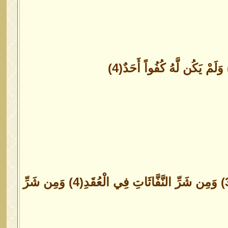
قُلْ أَعُوذُ بِرَبِّ الْفَلَقِ(1) مِن شَرِّ مَا خَلَقَ(2) وَمِن شَرِّ غَاسِقٍ إِذَا وَقَبَ(3) وَمِن شَرِّ النَّفَّاثَاتِ فِي الْعُقَدِ(4) وَمِن شَرِّ