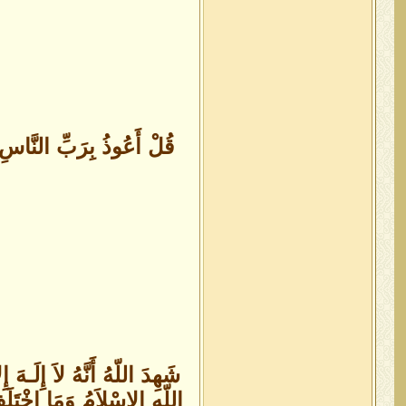
اللّهِ الإِسْلاَمُ وَمَا اخْتَلَفَ