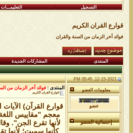
التسجيل
التعليمـــات
قوارع القران الكريم
فوائد أخر الزمان من السنة والقران
المنتدى
المشاركات الجديدة
12-15-2021, 05:45 PM
المنتدى :
فوائد أخر الزمان من الس
معلومات العضو
قوارع القران الكريم
قوارع القرآن) الآيات 
عضو
معجم "مقاييس اللغة":
لأنها تقرع الجن". وق
إحصائية العضو
كأنها سميت؛ لأنها ت