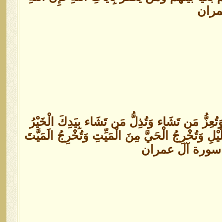
تُعِزُّ مَن تَشَاء وَتُذِلُّ مَن تَشَاء بِيَدِكَ الْخَيْرُ