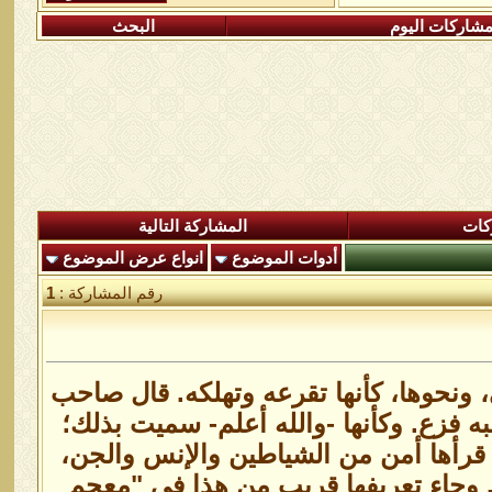
شاركات اليوم
البحث
كات
المشاركة التالية
أدوات الموضوع
انواع عرض الموضوع
رقم المشاركة :
1
، ونحوها، كأنها تقرعه وتهلكه. قال صاحب
ه فزع. وكأنها -والله أعلم- سميت بذلك؛
من قرأها أمن من الشياطين والإنس والجن،
. وجاء تعريفها قريب من هذا في "معجم