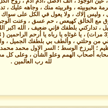
ن ، عين الوجود ، ألف الأصل ،آدم آدم ، روح 
حرمة محبوبيته ، وقربيته منك ، وجاهه عليك ،
 ، وليس إلاك ، ولا يعول في الكل على سواك ،
وق مع الخالق كهيعص ، حم عسق ، وعنت الوجو
يل ، تداركني بلطفك فإني ضعيف ، الله اكبر الله
ي من وحلتي ، وألطف بي بلطفك الجميل ، وا
ظيم ؛ البرزخ الوسط ؛ السر الاول محمد محمد
صحابه أصحاب الهمم وعلو الشأن ، وعلى كل م
لله رب العالمين .