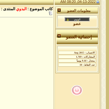
04-13-2022, 08:20 AM
كاتب الموضوع :
البدوي
المنتدى :
معلومات العضو
عضو
إحصائية العضو