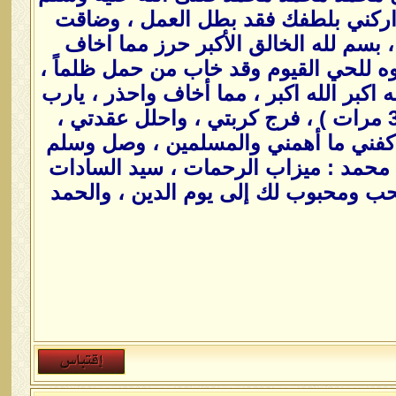
 تداركني بلطفك فقد بطل العمل ، وضاقت
 بسم لله الخالق الأكبر حرز مما اخاف
ه للحي القيوم وقد خاب من حمل ظلماً ،
 اكبر الله اكبر ، مما أخاف واحذر ، يارب
إني مغلوب فانتصر (3 مرات) ، يا غوثاه يا رباه يا أرحم الراحمين ( 3 مرات ) ، فرج كربتي ، واحلل عقدتي ،
كفني ما أهمني والمسلمين ، وصل وسلم
 محمد : ميزاب الرحمات ، سيد السادات
حب ومحبوب لك إلى يوم الدين ، والحمد