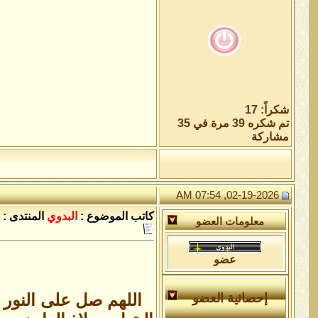
شكراً: 17
تم شكره 39 مرة في 35
مشاركة
02-19-2026, 07:54 AM
كاتب الموضوع :
البدوي
المنتدى :
معلومات العضو
عضو
اللهم صل على النور ا
إحصائية العضو