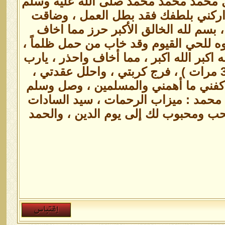
الكل محمد محمد محمد صلى الله عليه وسلم
 تداركني بلطفك فقد بطل العمل ، وضاقت
 بسم لله الخالق الأكبر حرز مما اخاف
ه للحي القيوم وقد خاب من حمل ظلماً ،
 اكبر الله اكبر ، مما أخاف واحذر ، يارب
إني مغلوب فانتصر (3 مرات) ، يا غوثاه يا رباه يا أرحم الراحمين ( 3 مرات ) ، فرج كربتي ، واحلل عقدتي ،
كفني ما أهمني والمسلمين ، وصل وسلم
 محمد : ميزاب الرحمات ، سيد السادات
حب ومحبوب لك إلى يوم الدين ، والحمد