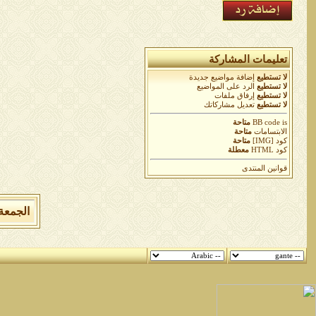
تعليمات المشاركة
لا تستطيع
إضافة مواضيع جديدة
لا تستطيع
الرد على المواضيع
لا تستطيع
إرفاق ملفات
لا تستطيع
تعديل مشاركاتك
is
BB code
متاحة
الابتسامات
متاحة
كود [IMG]
متاحة
كود HTML
معطلة
قوانين المنتدى
الجمعة 7 من اغسطس 2026 , الساعة الان 04:16:43