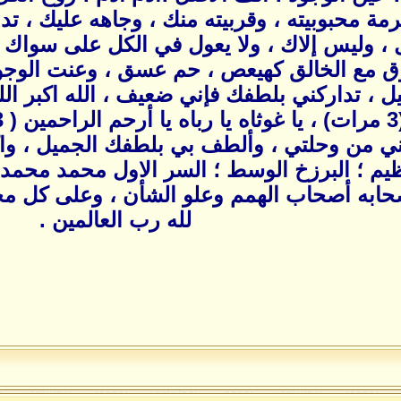
حرمة محبوبيته ، وقربيته منك ، وجاهه عليك ،
 ، وليس إلاك ، ولا يعول في الكل على سواك ،
وق مع الخالق كهيعص ، حم عسق ، وعنت الوجو
يل ، تداركني بلطفك فإني ضعيف ، الله اكبر الله
ي من وحلتي ، وألطف بي بلطفك الجميل ، وا
ظيم ؛ البرزخ الوسط ؛ السر الاول محمد محمد
صحابه أصحاب الهمم وعلو الشأن ، وعلى كل م
لله رب العالمين .