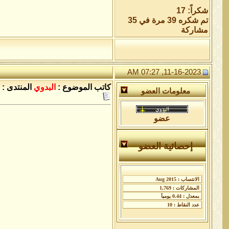
شكراً: 17
تم شكره 39 مرة في 35
مشاركة
11-16-2023, 07:27 AM
كاتب الموضوع :
البدوي
المنتدى :
معلومات العضو
عضو
إحصائية العضو